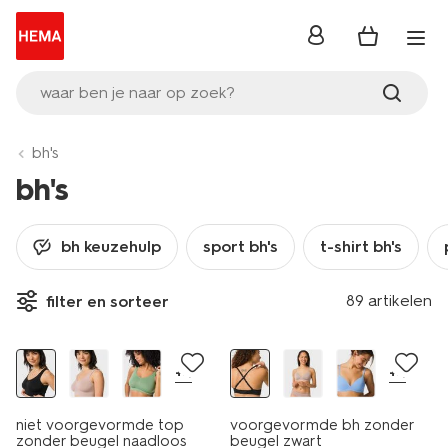
inloggen
waar ben je naar op zoek?
bh's
bh's
bh keuzehulp
sport bh's
t-shirt bh's
89 artikelen
filter en sorteer
30% korting
+4
+4
niet voorgevormde top
voorgevormde bh zonder
zonder beugel naadloos
beugel zwart