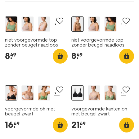
30% korting
30% korting
+4
+4
niet voorgevormde top
niet voorgevormde top
zonder beugel naadloos
zonder beugel naadloos
groen
middenbruin
8
.
8
.
49
49
+2
+3
voorgevormde bh met
voorgevormde kanten bh
beugel zwart
met beugel zwart
16
.
21
.
49
49