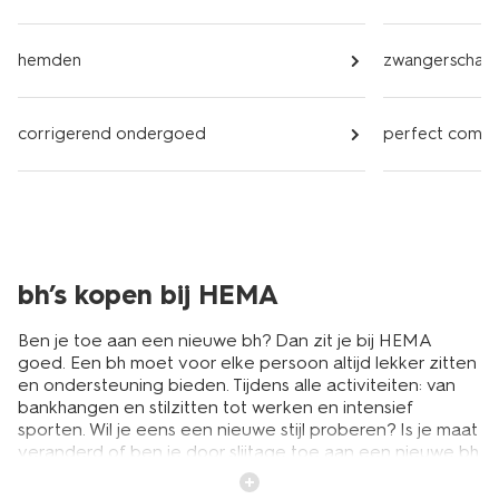
hemden
zwangerschap
corrigerend ondergoed
perfect comf
bh’s kopen bij HEMA
Ben je toe aan een nieuwe bh? Dan zit je bij HEMA
goed. Een bh moet voor elke persoon altijd lekker zitten
en ondersteuning bieden. Tijdens alle activiteiten: van
bankhangen en stilzitten tot werken en intensief
sporten. Wil je eens een nieuwe stijl proberen? Is je maat
veranderd of ben je door slijtage toe aan een nieuwe bh
in je oude vertrouwde model? HEMA heeft altijd een
comfortabele bh voor je. In ons assortiment vind je