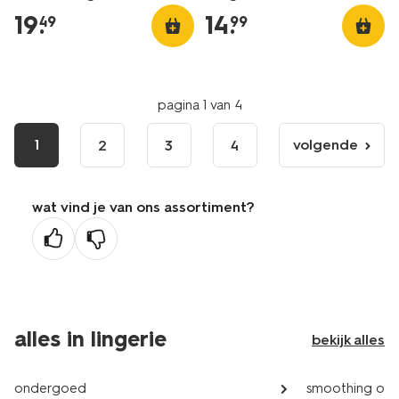
19
.
14
.
49
99
pagina 1 van 4
1
volgende
2
3
4
volgende
pagina
wat vind je van ons assortiment?
alles in lingerie
bekijk alles
ondergoed
smoothing on