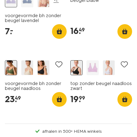
beugel blauw
voorgevormde bh zonder
beugel lavendel
16
.
7
.
–
49
30% korting
voorgevormde bh zonder
top zonder beugel naadloos
beugel naadloos
zwart
donkergroen
23
.
19
.
49
99
afhalen in 500+ HEMA winkels