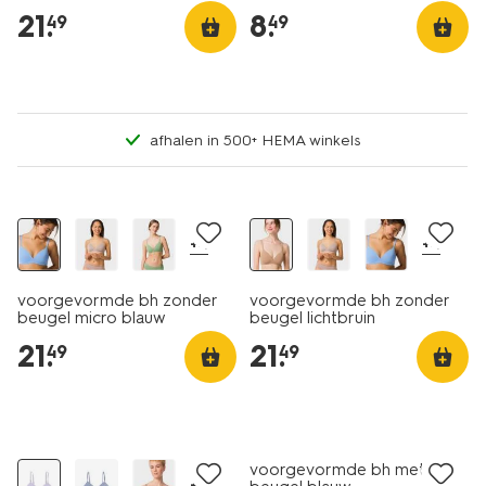
beige
21
.
8
.
49
49
afhalen in 500+ HEMA winkels
+4
+4
voorgevormde bh zonder
voorgevormde bh zonder
beugel micro blauw
beugel lichtbruin
21
.
21
.
49
49
laag geprijsd
voorgevormde bh met
+2