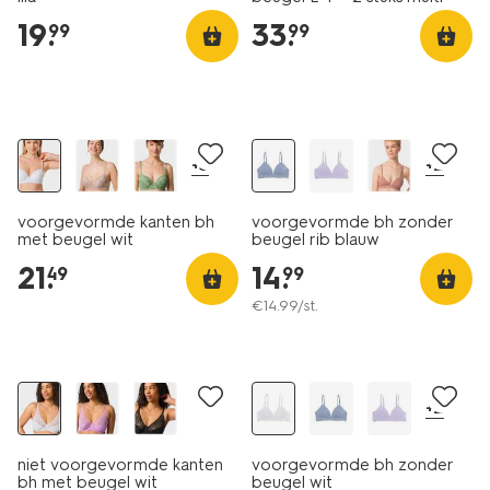
19
.
33
.
99
99
+3
+2
voorgevormde kanten bh
voorgevormde bh zonder
met beugel wit
beugel rib blauw
21
.
14
.
49
99
€
14
.
99
/st.
+2
niet voorgevormde kanten
voorgevormde bh zonder
bh met beugel wit
beugel wit