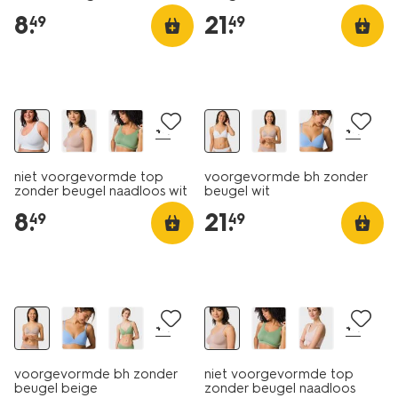
zwart
8
.
21
.
49
49
30% korting
+4
+4
niet voorgevormde top
voorgevormde bh zonder
zonder beugel naadloos wit
beugel wit
8
.
21
.
49
49
30% korting
+4
+4
voorgevormde bh zonder
niet voorgevormde top
beugel beige
zonder beugel naadloos