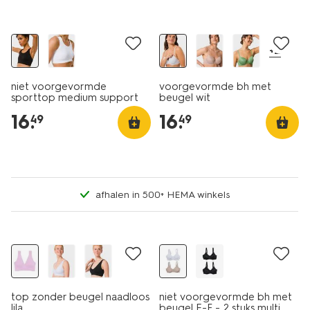
+2
niet voorgevormde
voorgevormde bh met
sporttop medium support
beugel wit
zonder beugel naadloos
16
.
16
.
49
49
zwart
afhalen in 500+ HEMA winkels
30% korting
2 stuks
top zonder beugel naadloos
niet voorgevormde bh met
lila
beugel E-F - 2 stuks multi