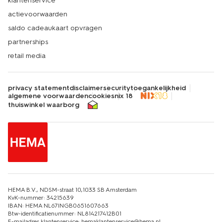
klantenservice
actievoorwaarden
saldo cadeaukaart opvragen
partnerships
retail media
privacy statement
disclaimer
security
toegankelijkheid
algemene voorwaarden
cookies
nix 18
thuiswinkel waarborg
HEMA B.V., NDSM-straat 10,1033 SB Amsterdam
KvK-nummer: 34215639
IBAN: HEMA NL67INGB0651607663
Btw-identificatienummer: NL814217412B01
E-mailadres klantenservice: hemaklantenservice@hema.nl