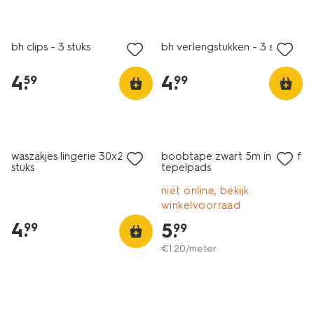
3 stuks
3 stuks
bh clips - 3 stuks
bh verlengstukken - 3 stuks
4
.
4
.
59
99
2 paar
waszakjes lingerie 30x22 - 2
boobtape zwart 5m inclusief
stuks
tepelpads
niet online, bekijk
winkelvoorraad
4
.
5
.
99
99
€
1
.
20
/meter