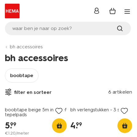
inloggen
waar ben je naar op zoek?
bh accessoires
bh accessoires
boobtape
6 artikelen
filter en sorteer
3 stuks
boobtape beige 5m inclusief
bh verlengstukken - 3 stuks
tepelpads
5
.
4
.
99
99
€
1
.
20
/meter