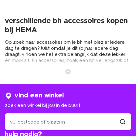
verschillende bh accessoires kopen
bij HEMA
Op zoek naar accessoires om je bh met plezier iedere
dag te dragen? Juist omdat je dit (bijna) iedere dag
draagt, vinden we het extra belangrijk dat deze lekker
én mooi zit. Bh accessoires, zoals een bh verlengstuk of
bh clip, kunnen dan net het verschil maken. Zo kun je
jouw favoriete bh’s nog vaker en langer dragen. Eentje
met voorgevormde cups, een push-up bh, of een
sport-
bh
.
vind een winkel
bh verlengstuk voor extra comfort
zoek een winkel bij jou in de buurt
zoek
De juiste bh-maat vinden is niet altijd makkelijk. Soms zit
een
de cup perfect en is de band te strak of andersom.
winkel
vind
Omdat de band tijdens het dragen meestal nog iets
hulp nodig?
winkel
bij
losser wordt, koop je deze wellicht aan de strakke kant.