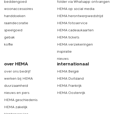
beddengoed
folder via Whatsapp ontvangen
bestellen op hema.nl. Neem bijvoorbeeld ook een kijkje
bij onze
naadloze bh's
. Kies de producten die je wilt en
woonaccessoires
HEMA op social media
stop ze in je digitale winkelmandje. Even afrekenen en
handdoeken
HEMA herontwerpwedstrijd
bestellen maar. Wij zorgen ervoor dat je nieuwe spullen
raamdecoratie
HEMA fotoservice
zo snel mogelijk bij je thuisbezorgd worden. In de winkel
shoppen kan natuurlijk ook. HEMA heeft meer dan 500
speelgoed
HEMA cadeaukaarten
winkels in Nederland. Er zit dus altijd een winkel bij jou in
gebak
HEMA tickets
de buurt. Echt HEMA.
koffie
HEMA verzekeringen
inspiratie
nieuws
over HEMA
internationaal
over ons bedrijf
HEMA België
werken bij HEMA
HEMA Duitsland
duurzaamheid
HEMA Frankrijk
nieuws en pers
HEMA Oostenrijk
HEMA geschiedenis
HEMA zakelijk