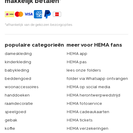
makkelijk betalen*
*afhankelijk van de gekozen bezorgopties
populaire categorieën
meer voor HEMA fans
dameskleding
HEMA app
kinderkleding
HEMA pas
babykleding
lees onze folders
beddengoed
folder via Whatsapp ontvangen
woonaccessoires
HEMA op social media
handdoeken
HEMA herontwerpwedstrijd
raamdecoratie
HEMA fotoservice
speelgoed
HEMA cadeaukaarten
gebak
HEMA tickets
koffie
HEMA verzekeringen