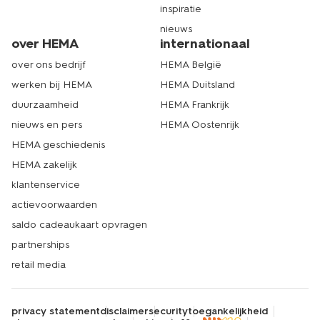
inspiratie
nieuws
over HEMA
internationaal
over ons bedrijf
HEMA België
werken bij HEMA
HEMA Duitsland
duurzaamheid
HEMA Frankrijk
nieuws en pers
HEMA Oostenrijk
HEMA geschiedenis
HEMA zakelijk
klantenservice
actievoorwaarden
saldo cadeaukaart opvragen
partnerships
retail media
privacy statement
disclaimer
security
toegankelijkheid