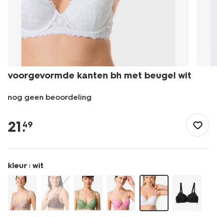
voorgevormde kanten bh met beugel wit
nog geen beoordeling
/dames/lingerie/bh/voorgevormde-
kanten-
21
.
49
bh-
met-
beugel-
wit-
kleur :
wit
21810400WHITE.html