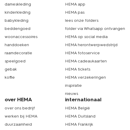
dameskleding
HEMA app
kinderkleding
HEMA pas
babykleding
lees onze folders
beddengoed
folder via Whatsapp ontvangen
woonaccessoires
HEMA op social media
handdoeken
HEMA herontwerpwedstrijd
raamdecoratie
HEMA fotoservice
speelgoed
HEMA cadeaukaarten
gebak
HEMA tickets
koffie
HEMA verzekeringen
inspiratie
nieuws
over HEMA
internationaal
over ons bedrijf
HEMA België
werken bij HEMA
HEMA Duitsland
duurzaamheid
HEMA Frankrijk