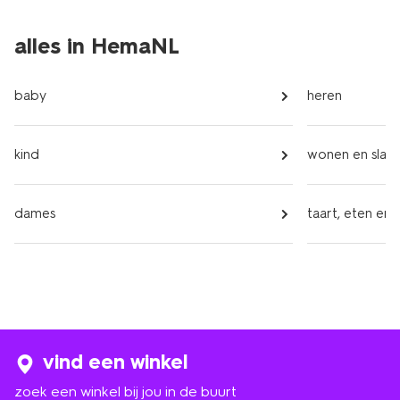
alles in HemaNL
baby
heren
kind
wonen en slap
dames
taart, eten en 
vind een winkel
zoek een winkel bij jou in de buurt