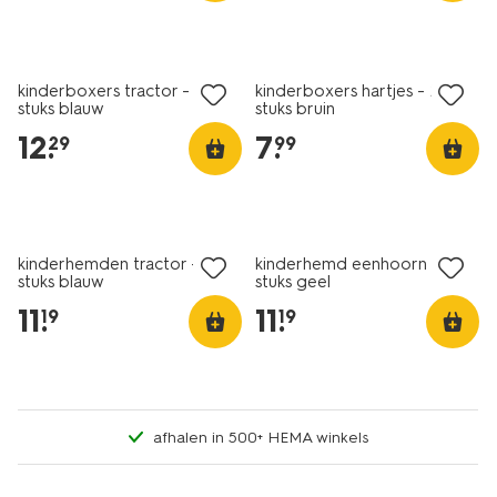
nieuw
nieuw
kinderboxers tractor - 3
kinderboxers hartjes - 2
stuks blauw
stuks bruin
12
.
7
.
29
99
nieuw
nieuw
kinderhemden tractor - 2
kinderhemd eenhoorn - 2
stuks blauw
stuks geel
11
.
11
.
19
19
afhalen in 500+ HEMA winkels
nieuw
nieuw