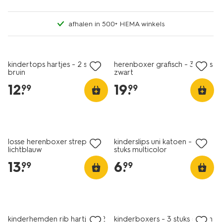
afhalen in 500+ HEMA winkels
nieuw
nieuw
2+1 gratis
kindertops hartjes - 2 stuks
herenboxer grafisch - 3 stuks
bruin
zwart
12
.
19
.
99
99
nieuw
2+1 gratis
nieuw
losse herenboxer strepen
kinderslips uni katoen - 3
lichtblauw
stuks multicolor
13
.
6
.
99
99
nieuw
nieuw
kinderhemden rib hartjes - 2
kinderboxers - 3 stuks groen