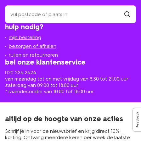
zoek
een
winkel
vind
hulp nodig?
winkel
bij
jou
mijn bestelling
in
de
bezorgen of afhalen
buurt
ruilen en retourneren
bel onze klantenservice
020 224 2424
van maandag tot en met vrijdag van 8.30 tot 21.00 uur
zaterdag van 09.00 tot 18.00 uur
* raamdecoratie van 10.00 tot 18.00 uur
Feedback
altijd op de hoogte van onze acties
Schrijf je in voor de nieuwsbrief en krijg direct 10%
korting. Ontvang meerdere keren per week de laatste