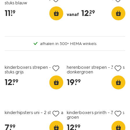
stuks blauw
11
.
12
.
19
29
vanaf
afhalen in 500+ HEMA winkels
nieuw
nieuw
kinderboxers strepen - 3
herenboxer strepen - 3 stuks
stuks grijs
donkergroen
12
.
19
.
99
99
nieuw
nieuw
kinderhipsters uni - 2 stuks lila
kinderboxers printh - 3 stuks
groen
7
.
12
.
99
99