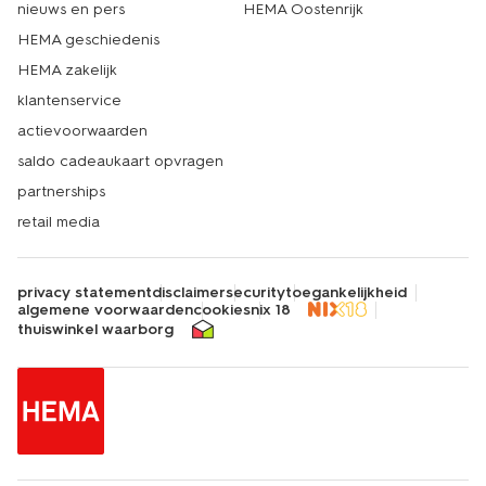
nieuws en pers
HEMA Oostenrijk
HEMA geschiedenis
HEMA zakelijk
klantenservice
actievoorwaarden
saldo cadeaukaart opvragen
partnerships
retail media
privacy statement
disclaimer
security
toegankelijkheid
algemene voorwaarden
cookies
nix 18
thuiswinkel waarborg