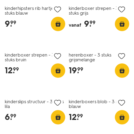
kinderhipsters rib hartjes - 3
kinderboxer strepen - 3
stuks blauw
stuks grijs
9
.
9
.
99
99
vanaf
nieuw
nieuw
2+1 gratis
kinderboxer strepen - 3
herenboxer - 3 stuks
stuks bruin
grijsmelange
12
.
19
.
99
99
nieuw
nieuw
kinderslips structuur - 3 stuks
kinderboxers blob - 3 stuks
lila
blauw
6
.
12
.
99
99