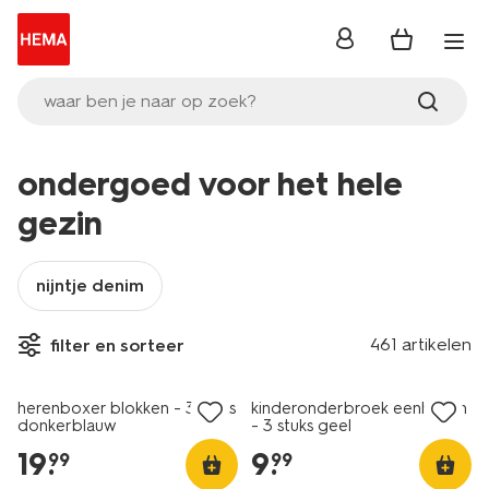
inloggen
waar ben je naar op zoek?
ondergoed voor het hele
gezin
nijntje denim
nieuw
461 artikelen
filter en sorteer
2+1 gratis
nieuw
herenboxer blokken - 3 stuks
kinderonderbroek eenhoorn
donkerblauw
- 3 stuks geel
19
.
9
.
99
99