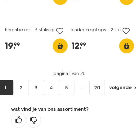
nieuw
2+1 gratis
nieuw
herenboxer - 3 stuks groen
kinder croptops - 2 stuks lila
19
.
12
.
99
99
pagina 1 van 20
1
...
volgende
2
3
4
5
20
volgen
pagina
wat vind je van ons assortiment?