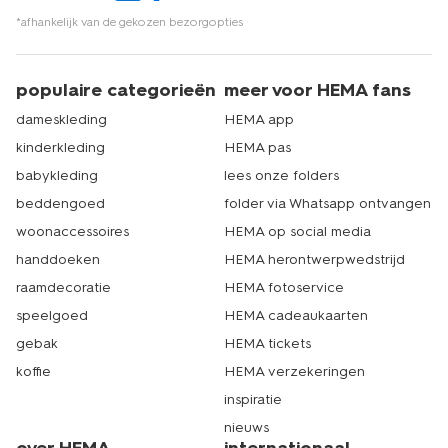
*afhankelijk van de gekozen bezorgopties
populaire categorieën
meer voor HEMA fans
dameskleding
HEMA app
kinderkleding
HEMA pas
babykleding
lees onze folders
beddengoed
folder via Whatsapp ontvangen
woonaccessoires
HEMA op social media
handdoeken
HEMA herontwerpwedstrijd
raamdecoratie
HEMA fotoservice
speelgoed
HEMA cadeaukaarten
gebak
HEMA tickets
koffie
HEMA verzekeringen
inspiratie
nieuws