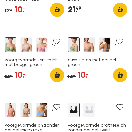
10
.
21
.
–
49
12
.
59
korting
korting
+3
+4
voorgevormde kanten bh
push-up bh met beugel
met beugel groen
groen
10
.
10
.
–
–
12
.
12
.
59
59
korting
+4
voorgevormde bh zonder
voorgevormde prothese bh
beugel micro roze
zonder beugel zwart