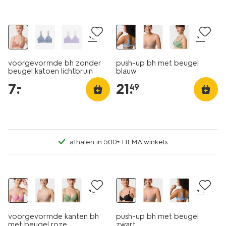
laag geprijsd
+2
+4
voorgevormde bh zonder
push-up bh met beugel
beugel katoen lichtbruin
blauw
7
.
21
.
–
49
afhalen in 500+ HEMA winkels
korting
+3
+4
voorgevormde kanten bh
push-up bh met beugel
met beugel roze
zwart