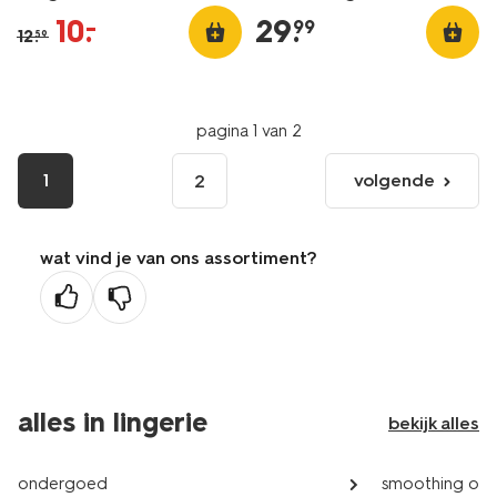
10
.
29
.
–
99
12
.
59
pagina 1 van 2
1
volgende
2
volgende
pagina
wat vind je van ons assortiment?
alles in lingerie
bekijk alles
ondergoed
smoothing on