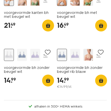
voorgevormde kanten bh
voorgevormde bh met
met beugel wit
beugel wit
21
.
16
.
49
49
+2
+2
voorgevormde bh zonder
voorgevormde bh zonder
beugel wit
beugel rib blauw
14
.
14
.
99
99
€
14
.
99
/st.
afhalen in 500+ HEMA winkels