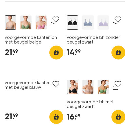
+3
+2
voorgevormde kanten bh
voorgevormde bh zonder
met beugel beige
beugel zwart
21
.
14
.
49
99
voorgevormde kanten bh
+2
met beugel blauw
voorgevormde bh met
beugel zwart
21
.
16
.
49
49