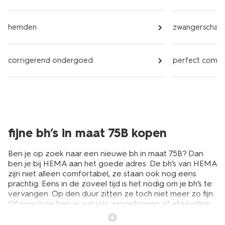
hemden
zwangerschap
corrigerend ondergoed
perfect comf
fijne bh’s in maat 75B kopen
Ben je op zoek naar een nieuwe bh in maat 75B? Dan
ben je bij HEMA aan het goede adres. De bh’s van HEMA
zijn niet alleen comfortabel, ze staan ook nog eens
prachtig. Eens in de zoveel tijd is het nodig om je bh’s te
vervangen. Op den duur zitten ze toch niet meer zo fijn.
Of misschien ben je wel iets aangekomen of afgevallen.
Dan is een nieuwe bh onmisbaar. Of je nu op zoek bent
naar een kanten bh, een voorgevormde bh of een