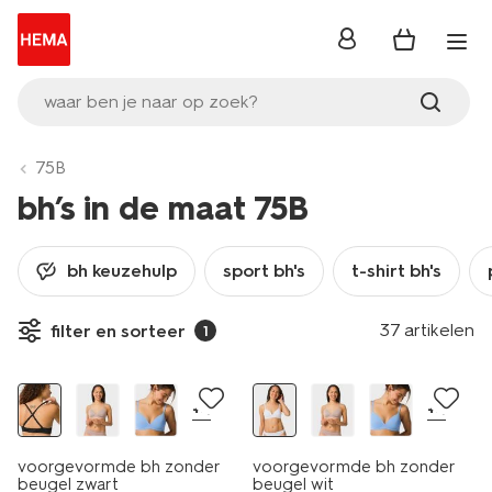
inloggen
waar ben je naar op zoek?
75B
bh’s in de maat 75B
bh keuzehulp
sport bh's
t-shirt bh's
37 artikelen
filter en sorteer
1
+4
+4
voorgevormde bh zonder
voorgevormde bh zonder
beugel zwart
beugel wit