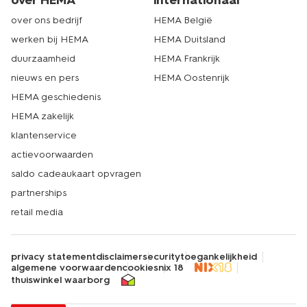
over HEMA
internationaal
over ons bedrijf
HEMA België
werken bij HEMA
HEMA Duitsland
duurzaamheid
HEMA Frankrijk
nieuws en pers
HEMA Oostenrijk
HEMA geschiedenis
HEMA zakelijk
klantenservice
actievoorwaarden
saldo cadeaukaart opvragen
partnerships
retail media
privacy statement
disclaimer
security
toegankelijkheid
algemene voorwaarden
cookies
nix 18
thuiswinkel waarborg