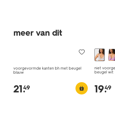
meer van dit
niet voorg
voorgevormde kanten bh met beugel
beugel wit
blauw
21
.
19
.
49
49