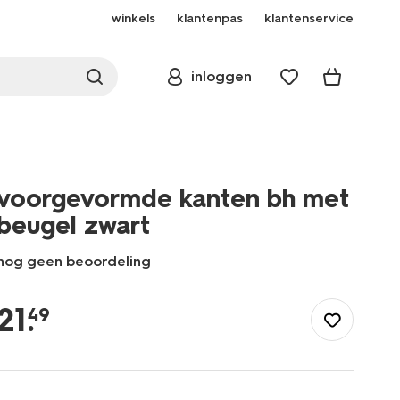
winkels
klantenpas
klantenservice
inloggen
voorgevormde kanten bh met
beugel zwart
nog geen beoordeling
/dames/lingerie/bh/voorgevormde-
kanten-
21
.
49
bh-
met-
beugel-
zwart-
21800182BLACK.html