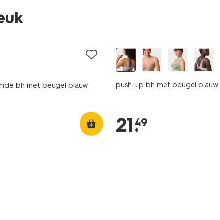
leuk
push-up bh met beugel blauw
mde bh met beugel blauw
21
.
49