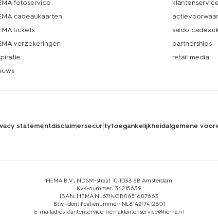
MA fotoservice
klantenservic
MA cadeaukaarten
actievoorwaa
MA tickets
saldo cadeau
MA verzekeringen
partnerships
spiratie
retail media
euws
ivacy statement
disclaimer
security
toegankelijkheid
algemene voor
HEMA B.V., NDSM-straat 10,1033 SB Amsterdam
KvK-nummer: 34215639
IBAN: HEMA NL67INGB0651607663
Btw-identificatienummer: NL814217412B01
E-mailadres klantenservice: hemaklantenservice@hema.nl