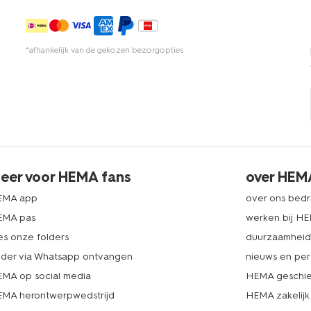
*afhankelijk van de gekozen bezorgopties
eer voor HEMA fans
over HEM
EMA app
over ons bedri
EMA pas
werken bij H
es onze folders
duurzaamhei
lder via Whatsapp ontvangen
nieuws en per
MA op social media
HEMA geschie
MA herontwerpwedstrijd
HEMA zakelijk