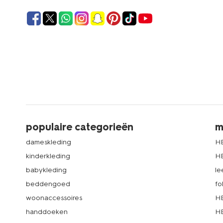
populaire categorieën
m
dameskleding
H
kinderkleding
H
babykleding
le
beddengoed
fo
woonaccessoires
HE
handdoeken
HE