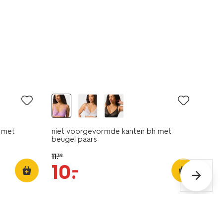
korting
 met
niet voorgevormde kanten bh met
beugel paars
11
.
39
–
10
.