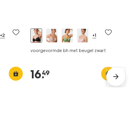
+2
+1
voorgevormde bh met beugel zwart
16
.
49