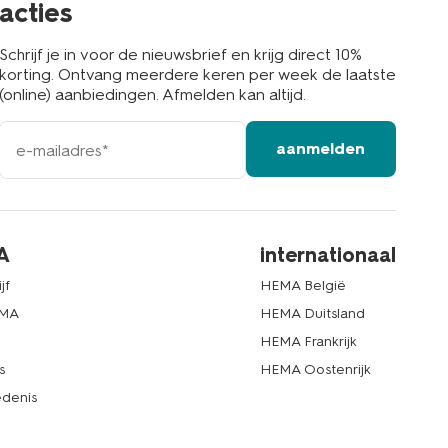
acties
Schrijf je in voor de nieuwsbrief en krijg direct 10%
korting. Ontvang meerdere keren per week de laatste
(online) aanbiedingen. Afmelden kan altijd.
e-
aanmelden
mailadres
A
internationaal
jf
HEMA België
EMA
HEMA Duitsland
d
HEMA Frankrijk
s
HEMA Oostenrijk
denis