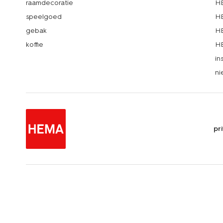
raamdecoratie
HE
speelgoed
HE
gebak
HE
koffie
HE
in
ni
pr