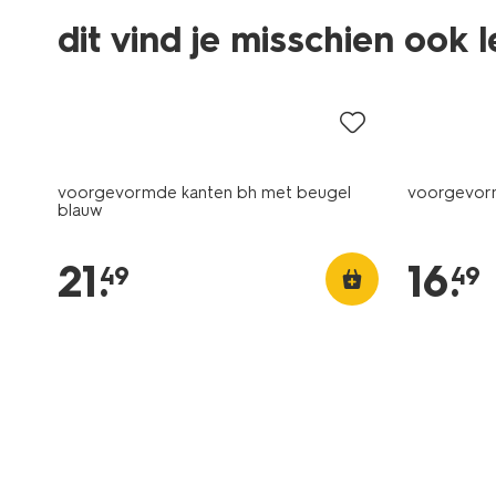
dit vind je misschien ook 
voorgevormde kanten bh met beugel
voorgevor
blauw
21
.
16
.
49
49