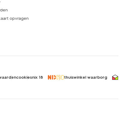
e
rden
kaart opvragen
waarden
cookies
nix 18
thuiswinkel waarborg