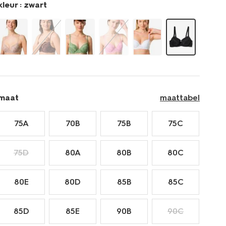
kleur :
zwart
maat
maattabel
75A
70B
75B
75C
75D
80A
80B
80C
80E
80D
85B
85C
85D
85E
90B
90C