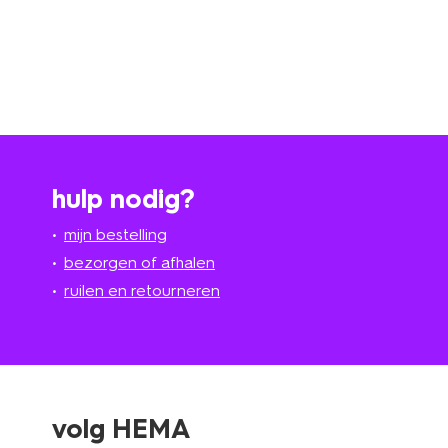
hulp nodig?
mijn bestelling
bezorgen of afhalen
ruilen en retourneren
volg HEMA