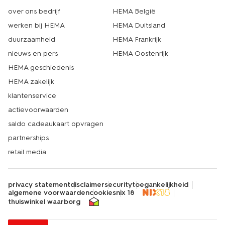
over ons bedrijf
HEMA België
werken bij HEMA
HEMA Duitsland
duurzaamheid
HEMA Frankrijk
nieuws en pers
HEMA Oostenrijk
HEMA geschiedenis
HEMA zakelijk
klantenservice
actievoorwaarden
saldo cadeaukaart opvragen
partnerships
retail media
privacy statement
disclaimer
security
toegankelijkheid
algemene voorwaarden
cookies
nix 18
thuiswinkel waarborg