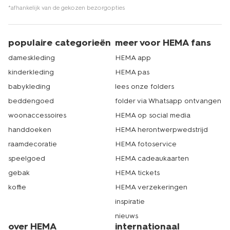
*afhankelijk van de gekozen bezorgopties
populaire categorieën
meer voor HEMA fans
dameskleding
HEMA app
kinderkleding
HEMA pas
babykleding
lees onze folders
beddengoed
folder via Whatsapp ontvangen
woonaccessoires
HEMA op social media
handdoeken
HEMA herontwerpwedstrijd
raamdecoratie
HEMA fotoservice
speelgoed
HEMA cadeaukaarten
gebak
HEMA tickets
koffie
HEMA verzekeringen
inspiratie
nieuws
over HEMA
internationaal