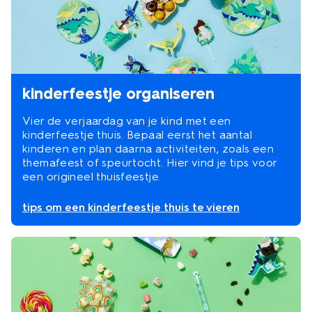
kinderfeestje organiseren
Vier de verjaardag van je kind met een
kinderfeestje thuis. Bepaal eerst het aantal
kinderen en plan daarna activiteiten, zoals een
themafeest of speurtocht. Hier vind je tips voor
een origineel thuisfeestje.
tips om een kinderfeestje thuis te vieren