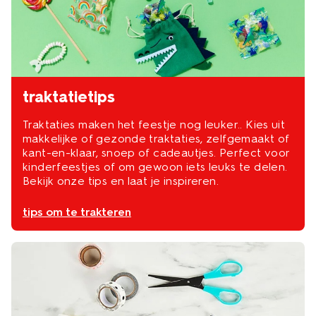
traktatietips
Traktaties maken het feestje nog leuker.. Kies uit
makkelijke of gezonde traktaties, zelfgemaakt of
kant-en-klaar, snoep of cadeautjes. Perfect voor
kinderfeestjes of om gewoon iets leuks te delen.
Bekijk onze tips en laat je inspireren.
tips om te trakteren