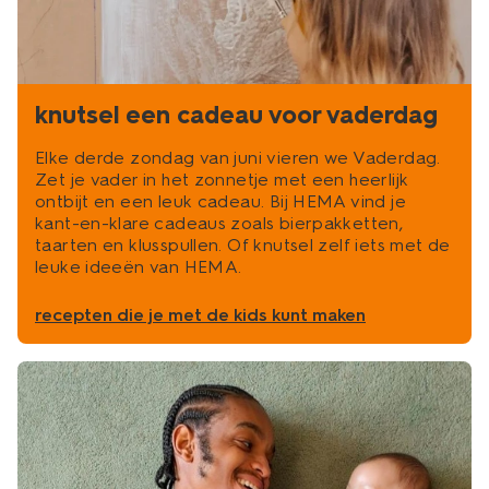
knutsel een cadeau voor vaderdag
Elke derde zondag van juni vieren we Vaderdag.
Zet je vader in het zonnetje met een heerlijk
ontbijt en een leuk cadeau. Bij HEMA vind je
kant-en-klare cadeaus zoals bierpakketten,
taarten en klusspullen. Of knutsel zelf iets met de
leuke ideeën van HEMA.
recepten die je met de kids kunt maken