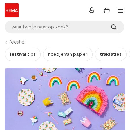
inloggen
waar ben je naar op zoek?
feestje
festival tips
hoedje van papier
traktaties