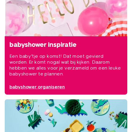
babyshower inspiratie
Een baby’tje op komst! Dat moet gevierd
worden. Er komt nogal wat bij kijken. Daarom
hebben we alles voor je verzameld om een leuke
babyshower te plannen.
babyshower organiseren