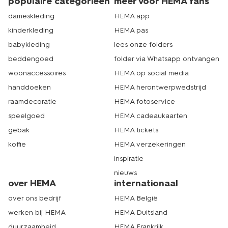
populaire categorieën
meer voor HEMA fans
dameskleding
HEMA app
kinderkleding
HEMA pas
babykleding
lees onze folders
beddengoed
folder via Whatsapp ontvangen
woonaccessoires
HEMA op social media
handdoeken
HEMA herontwerpwedstrijd
raamdecoratie
HEMA fotoservice
speelgoed
HEMA cadeaukaarten
gebak
HEMA tickets
koffie
HEMA verzekeringen
inspiratie
nieuws
over HEMA
internationaal
over ons bedrijf
HEMA België
werken bij HEMA
HEMA Duitsland
duurzaamheid
HEMA Frankrijk