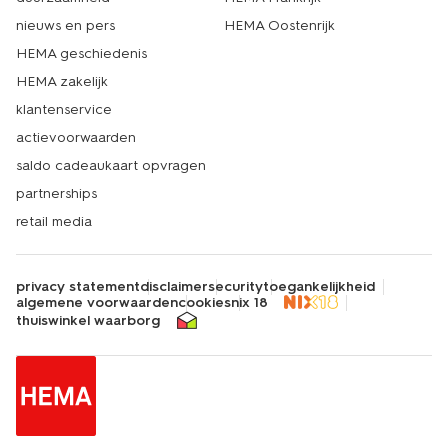
nieuws en pers
HEMA Oostenrijk
HEMA geschiedenis
HEMA zakelijk
klantenservice
actievoorwaarden
saldo cadeaukaart opvragen
partnerships
retail media
privacy statement
disclaimer
security
toegankelijkheid
algemene voorwaarden
cookies
nix 18
thuiswinkel waarborg