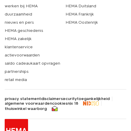
werken bij HEMA
HEMA Duitsland
duurzaamheid
HEMA Frankrijk
nieuws en pers
HEMA Oostenrijk
HEMA geschiedenis
HEMA zakelijk
klantenservice
actievoorwaarden
saldo cadeaukaart opvragen
partnerships
retail media
privacy statement
disclaimer
security
toegankelijkheid
algemene voorwaarden
cookies
nix 18
thuiswinkel waarborg