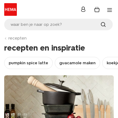
inloggen
waar ben je naar op zoek?
recepten
recepten en inspiratie
pumpkin spice latte
guacamole maken
koekj