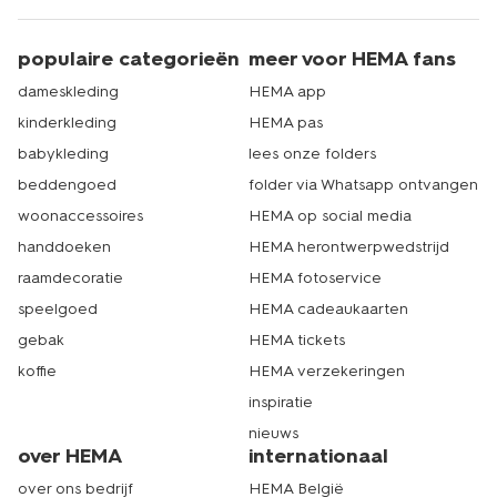
populaire categorieën
meer voor HEMA fans
dameskleding
HEMA app
kinderkleding
HEMA pas
babykleding
lees onze folders
beddengoed
folder via Whatsapp ontvangen
woonaccessoires
HEMA op social media
handdoeken
HEMA herontwerpwedstrijd
raamdecoratie
HEMA fotoservice
speelgoed
HEMA cadeaukaarten
gebak
HEMA tickets
koffie
HEMA verzekeringen
inspiratie
nieuws
over HEMA
internationaal
over ons bedrijf
HEMA België