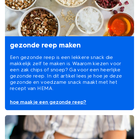
gezonde reep maken
Een gezonde reep is een lekkere snack die
makkelijk zelf te maken is. Waarom kiezen voor
een zak chips of snoep? Ga voor een heerlijke
gezonde reep. In dit artikel lees je hoe je deze
gezonde en voedzame snack maakt met het
recept van HEMA.
hoe maak je een gezonde reep?