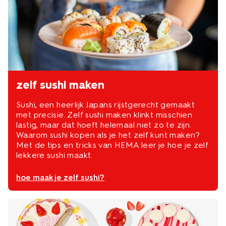
zelf sushi maken
Sushi, een heerlijk Japans rijstgerecht gemaakt
met precisie. Zelf sushi maken klinkt misschien
lastig, maar dat hoeft helemaal niet zo te zijn.
Waarom sushi kopen als je het zelf kunt maken?
Met de tips en tricks van HEMA leer je hoe je zelf
lekkere sushi maakt.
hoe maak je zelf sushi?