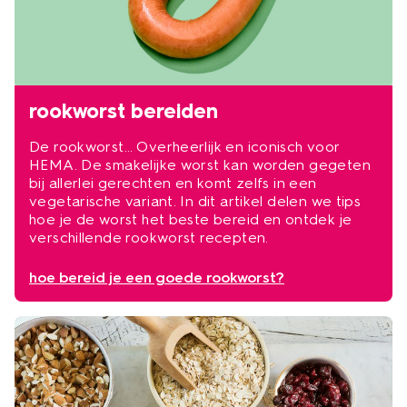
rookworst bereiden
De rookworst… Overheerlijk en iconisch voor
HEMA. De smakelijke worst kan worden gegeten
bij allerlei gerechten en komt zelfs in een
vegetarische variant. In dit artikel delen we tips
hoe je de worst het beste bereid en ontdek je
verschillende rookworst recepten.
hoe bereid je een goede rookworst?