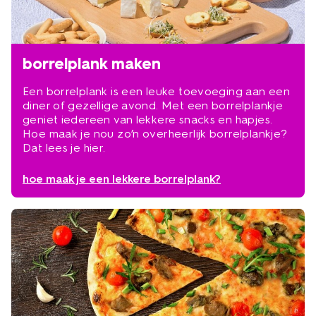
borrelplank maken
Een borrelplank is een leuke toevoeging aan een
diner of gezellige avond. Met een borrelplankje
geniet iedereen van lekkere snacks en hapjes.
Hoe maak je nou zo’n overheerlijk borrelplankje?
Dat lees je hier.
hoe maak je een lekkere borrelplank?