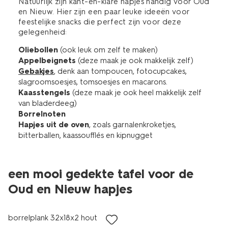
Natuurlijk zijn kant-en-klare hapjes handig voor Oud
en Nieuw. Hier zijn een paar leuke ideeën voor
feestelijke snacks die perfect zijn voor deze
gelegenheid:
Oliebollen
(ook leuk om zelf te maken)
Appelbeignets
(deze maak je ook makkelijk zelf)
Gebakjes
, denk aan tompoucen, fotocupcakes,
slagroomsoesjes, tomsoesjes en macarons.
Kaasstengels
(deze maak je ook heel makkelijk zelf
van bladerdeeg)
Borrelnoten
Hapjes uit de oven
, zoals garnalenkroketjes,
bitterballen, kaassoufflés en kipnugget
een mooi gedekte tafel voor de
Oud en Nieuw hapjes
borrelplank 32x18x2 hout