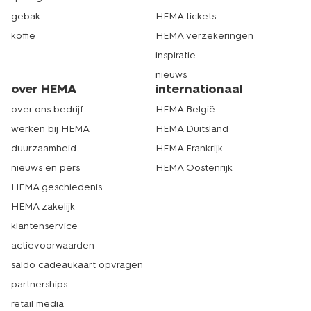
gebak
HEMA tickets
koffie
HEMA verzekeringen
inspiratie
nieuws
over HEMA
internationaal
over ons bedrijf
HEMA België
werken bij HEMA
HEMA Duitsland
duurzaamheid
HEMA Frankrijk
nieuws en pers
HEMA Oostenrijk
HEMA geschiedenis
HEMA zakelijk
klantenservice
actievoorwaarden
saldo cadeaukaart opvragen
partnerships
retail media