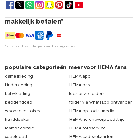
makkelijk betalen*
*afhankelijk van de gekozen bezorgopties
populaire categorieën
meer voor HEMA fans
dameskleding
HEMA app
kinderkleding
HEMA pas
babykleding
lees onze folders
beddengoed
folder via Whatsapp ontvangen
woonaccessoires
HEMA op social media
handdoeken
HEMA herontwerpwedstrijd
raamdecoratie
HEMA fotoservice
speelgoed
HEMA cadeaukaarten