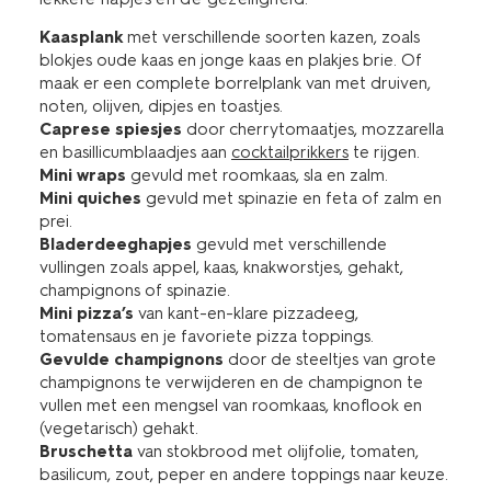
Kaasplank
met verschillende soorten kazen, zoals
blokjes oude kaas en jonge kaas en plakjes brie. Of
maak er een complete borrelplank van met druiven,
noten, olijven, dipjes en toastjes.
Caprese spiesjes
door cherrytomaatjes, mozzarella
en basillicumblaadjes aan
cocktailprikkers
te rijgen.
Mini wraps
gevuld met roomkaas, sla en zalm.
Mini quiches
gevuld met spinazie en feta of zalm en
prei.
Bladerdeeghapjes
gevuld met verschillende
vullingen zoals appel, kaas, knakworstjes, gehakt,
champignons of spinazie.
Mini pizza’s
van kant-en-klare pizzadeeg,
tomatensaus en je favoriete pizza toppings.
Gevulde champignons
door de steeltjes van grote
champignons te verwijderen en de champignon te
vullen met een mengsel van roomkaas, knoflook en
(vegetarisch) gehakt.
Bruschetta
van stokbrood met olijfolie, tomaten,
basilicum, zout, peper en andere toppings naar keuze.