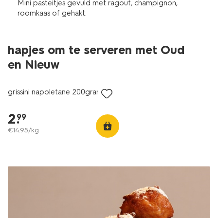
Mini pasteitjes gevuld met ragout, champignon,
roomkaas of gehakt.
hapjes om te serveren met Oud
2 voor 3.99
en Nieuw
met je HEMA pas
grissini napoletane 200gram
2
.
99
€
14
.
95
/kg