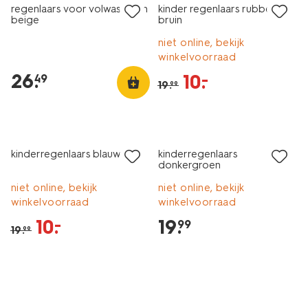
regenlaars voor volwassenen
kinder regenlaars rubber
beige
bruin
niet online, bekijk
winkelvoorraad
26
.
10
.
–
49
19
.
99
sale
kinderregenlaars blauw
kinderregenlaars
donkergroen
niet online, bekijk
niet online, bekijk
winkelvoorraad
winkelvoorraad
10
.
19
.
–
99
19
.
99