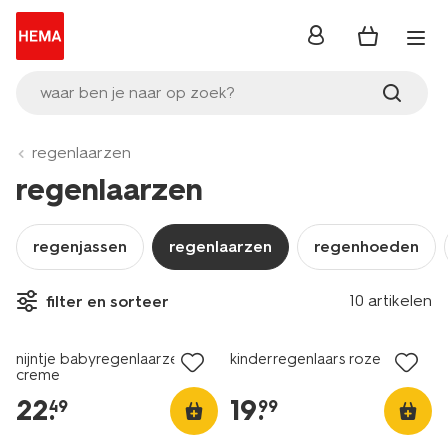
inloggen
waar ben je naar op zoek?
regenlaarzen
regenlaarzen
regenjassen
regenlaarzen
regenhoeden
10 artikelen
filter en sorteer
nijntje babyregenlaarzen
kinderregenlaars roze
creme
22
.
19
.
49
99