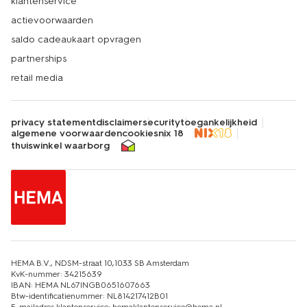
klantenservice
actievoorwaarden
saldo cadeaukaart opvragen
partnerships
retail media
privacy statement
disclaimer
security
toegankelijkheid
algemene voorwaarden
cookies
nix 18
thuiswinkel waarborg
HEMA B.V., NDSM-straat 10,1033 SB Amsterdam
KvK-nummer: 34215639
IBAN: HEMA NL67INGB0651607663
Btw-identificatienummer: NL814217412B01