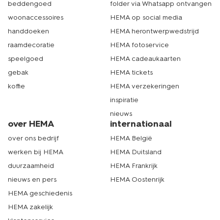
beddengoed
folder via Whatsapp ontvangen
woonaccessoires
HEMA op social media
handdoeken
HEMA herontwerpwedstrijd
raamdecoratie
HEMA fotoservice
speelgoed
HEMA cadeaukaarten
gebak
HEMA tickets
koffie
HEMA verzekeringen
inspiratie
nieuws
over HEMA
internationaal
over ons bedrijf
HEMA België
werken bij HEMA
HEMA Duitsland
duurzaamheid
HEMA Frankrijk
nieuws en pers
HEMA Oostenrijk
HEMA geschiedenis
HEMA zakelijk