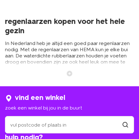
regenlaarzen kopen voor het hele
gezin
In Nederland heb je altijd een goed paar regenlaarzen
nodig. Met de regenlaarzen van HEMA kun je elke bui
aan. De waterdichte rubberlaarzen houden je voeten
droog en bovendien zijn ze ook heel leuk om mee te
lopen. Daarmee maak je gegarandeerd een toffe
regenoutfit. Je shopt de regenlaarzen zowel online als in
de winkel. Bovendien hebben ze voor het hele gezin,
zowel voor volwassenen als voor kinderen. Zelfs de
allerkleinsten kunnen bij HEMA terecht, neem dan een
vind een winkel
kijkje in het assortiment
regenlaarsjes voor baby's
.
zoek een winkel bij jou in de buurt
korte regenlaarzen voor een trendy
zoek
een
regenseizoen
winkel
vind
hulp nodig?
winkel
bij