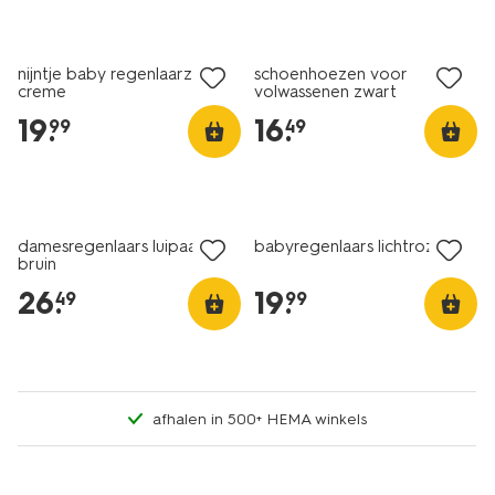
nijntje baby regenlaarzen
schoenhoezen voor
creme
volwassenen zwart
19
.
16
.
99
49
damesregenlaars luipaard
babyregenlaars lichtroze
bruin
26
.
19
.
49
99
afhalen in 500+ HEMA winkels
sale