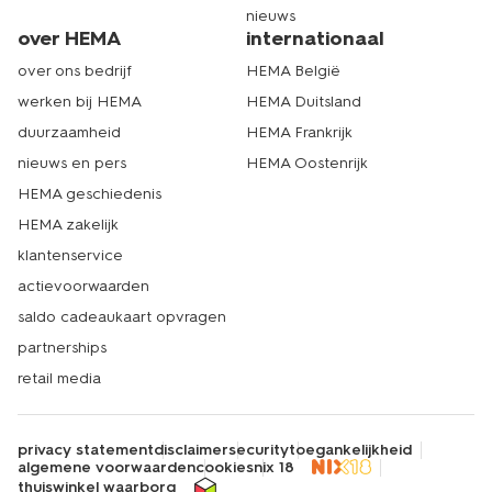
nieuws
nieuwe paraplu nodig? Kom dan gezellig langs in één
over HEMA
internationaal
van onze 500 winkels. Met zoveel filialen zit er altijd wel
een HEMA-winkel bij jou in de buurt. Tot snel! Echt
over ons bedrijf
HEMA België
HEMA.
werken bij HEMA
HEMA Duitsland
duurzaamheid
HEMA Frankrijk
nieuws en pers
HEMA Oostenrijk
HEMA geschiedenis
HEMA zakelijk
klantenservice
actievoorwaarden
saldo cadeaukaart opvragen
partnerships
retail media
privacy statement
disclaimer
security
toegankelijkheid
algemene voorwaarden
cookies
nix 18
thuiswinkel waarborg