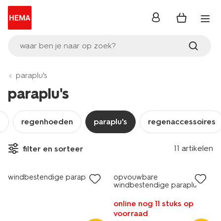
inloggen
waar ben je naar op zoek?
paraplu's
paraplu's
n
regenhoeden
paraplu's
regenaccessoires
11 artikelen
filter en sorteer
windbestendige paraplu
opvouwbare
windbestendige paraplu
Ø100x45 zwart
online nog 11 stuks op
voorraad