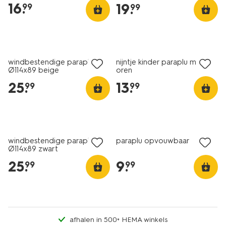
16
.
19
.
99
99
windbestendige paraplu
nijntje kinder paraplu met
Ø114x89 beige
oren
25
.
13
.
99
99
nieuw
windbestendige paraplu
paraplu opvouwbaar
Ø114x89 zwart
25
.
9
.
99
99
afhalen in 500+ HEMA winkels