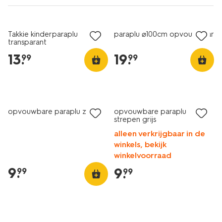
nieuw
Takkie kinderparaplu
paraplu ⌀100cm opvouwbaar
transparant
13
.
19
.
99
99
opvouwbare paraplu zwart
opvouwbare paraplu
strepen grijs
alleen verkrijgbaar in de
winkels, bekijk
winkelvoorraad
9
.
9
.
99
99
nieuw