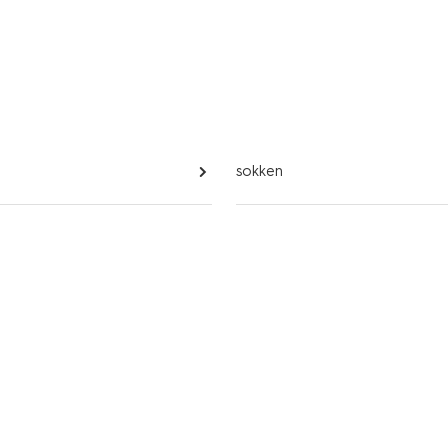
d
sokken