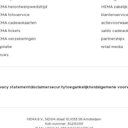
MA herontwerpwedstrijd
HEMA zakelijk
MA fotoservice
klantenservic
MA cadeaukaarten
actievoorwaa
MA tickets
saldo cadeau
MA verzekeringen
partnerships
spiratie
retail media
euws
ivacy statement
disclaimer
security
toegankelijkheid
algemene voor
HEMA B.V., NDSM-straat 10,1033 SB Amsterdam
KvK-nummer: 34215639