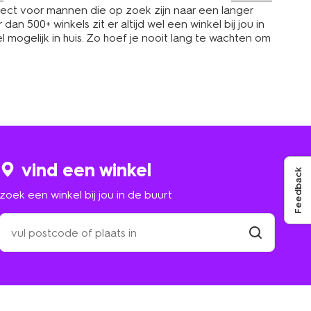
erfect voor mannen die op zoek zijn naar een langer
an 500+ winkels zit er altijd wel een winkel bij jou in
l mogelijk in huis. Zo hoef je nooit lang te wachten om
vind een winkel
Feedback
zoek een winkel bij jou in de buurt
zoek
een
winkel
vind
winkel
bij
jou
in
de