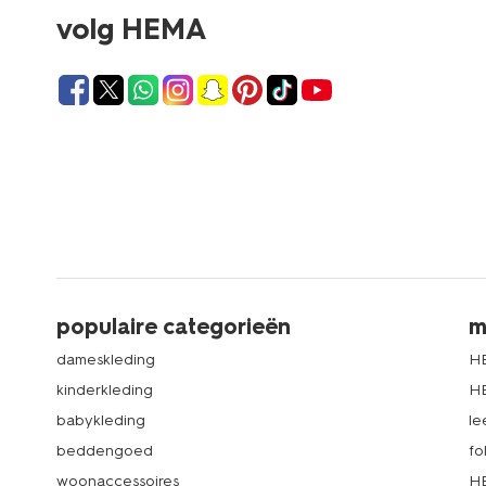
volg HEMA
populaire categorieën
m
dameskleding
H
kinderkleding
H
babykleding
le
beddengoed
fo
woonaccessoires
HE