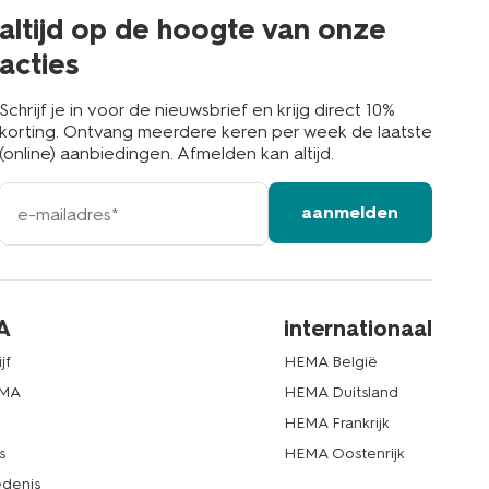
buurt
altijd op de hoogte van onze
acties
Schrijf je in voor de nieuwsbrief en krijg direct 10%
korting. Ontvang meerdere keren per week de laatste
(online) aanbiedingen. Afmelden kan altijd.
e-
aanmelden
mailadres
A
internationaal
jf
HEMA België
EMA
HEMA Duitsland
d
HEMA Frankrijk
s
HEMA Oostenrijk
denis