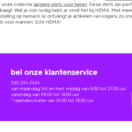
r onze collectie
langere shirts voor heren
. Deze shirts zijn p
draagt. Wat je ook nodig hebt, je vindt het bij HEMA. Met meer d
estelling op hema.nl. Je ontvangt je artikelen vervolgens zo sne
etels voor mannen. Echt HEMA!
bel onze klantenservice
020 224 2424
van maandag tot en met vrijdag van 8.30 tot 21.00 uur
zaterdag van 09.00 tot 18.00 uur
* raamdecoratie van 10.00 tot 18.00 uur