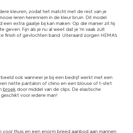
dere kleuren, zodat het matcht met de rest van je
ooie leren herenriem in de kleur bruin. Dit model
ijd een extra gaatje bij kan maken. Op die manier zit hij
geven. Fijn als je nu al weet dat je 'm vaak zult
rte finish of gevlochten band. Uiteraard zorgen HEMA’s
beeld ook wanneer je bij een bedrijf werkt met een
een nette pantalon of chino en een blouse of t-shirt.
en
broek
door middel van de clips. De elastische
s geschikt voor iedere man!
n
voor thuis en een enorm breed aanbod aan
mannen