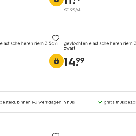
11
.
€
11
.
99
/st.
elastische heren riem 3.5cm
gevlochten elastische heren riem 
zwart
14
.
99
esteld, binnen 1-3 werkdagen in huis
gratis thuisbezo