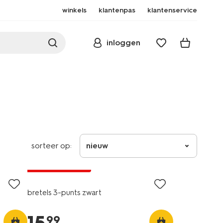
winkels
klantenpas
klantenservice
inloggen
sorteer op:
nieuw
2+1 gratis
met je HEMA pas
bretels 3-punts zwart
99