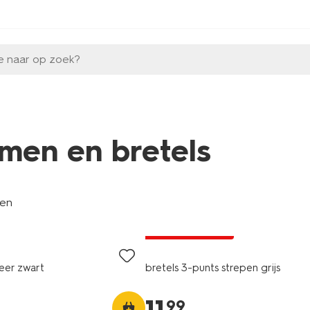
e naar op zoek?
emen en bretels
len
2+1 gratis
met je HEMA pas
leer zwart
bretels 3-punts strepen grijs
99