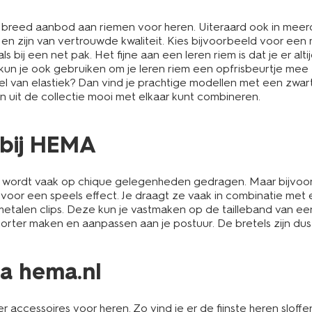
en breed aanbod aan riemen voor heren. Uiteraard ook in meer
en zijn van vertrouwde kwaliteit. Kies bijvoorbeeld voor een m
ls bij een net pak. Het fijne aan een leren riem is dat je er alt
kun je ook gebruiken om je leren riem een opfrisbeurtje mee te 
odel van elastiek? Dan vind je prachtige modellen met een zwa
en uit de collectie mooi met elkaar kunt combineren.
e bij HEMA
e wordt vaak op chique gelegenheden gedragen. Maar bijvoor
d voor een speels effect. Je draagt ze vaak in combinatie met 
talen clips. Deze kun je vastmaken op de tailleband van e
 korter maken en aanpassen aan je postuur. De bretels zijn du
ia hema.nl
 accessoires voor heren. Zo vind je er de fijnste
heren sloffe