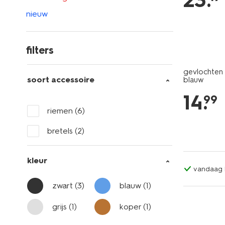
23
.
nieuw
filters
gevlochten 
soort accessoire
blauw
14
.
99
riemen
(6)
bretels
(2)
kleur
vandaag b
zwart
(3)
blauw
(1)
grijs
(1)
koper
(1)