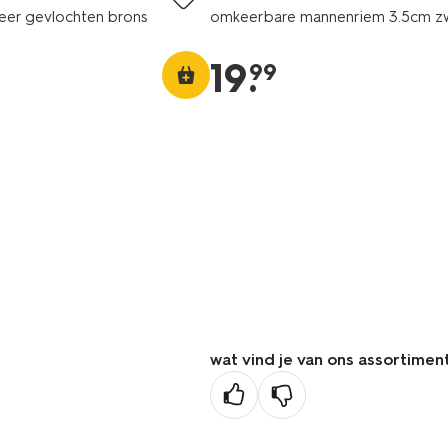
leer gevlochten brons
omkeerbare mannenriem 3.5cm z
19
.
99
wat vind je van ons assortimen