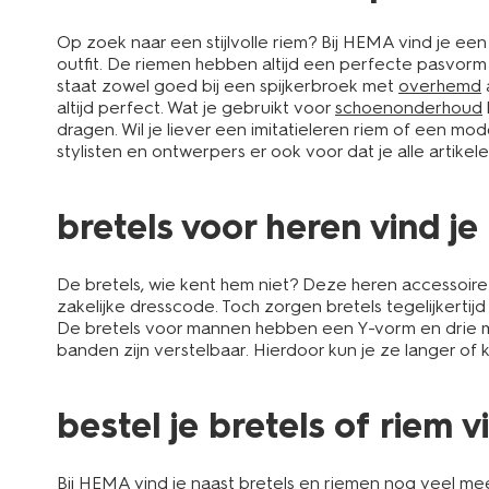
Op zoek naar een stijlvolle riem? Bij HEMA vind je e
outfit. De riemen hebben altijd een perfecte pasvorm 
staat zowel goed bij een spijkerbroek met
overhemd
a
altijd perfect. Wat je gebruikt voor
schoenonderhoud
dragen. Wil je liever een imitatieleren riem of een m
stylisten en ontwerpers er ook voor dat je alle artikel
bretels voor heren vind j
De bretels, wie kent hem niet? Deze heren accessoir
zakelijke dresscode. Toch zorgen bretels tegelijkertij
De bretels voor mannen hebben een Y-vorm en drie me
banden zijn verstelbaar. Hierdoor kun je ze langer of
bestel je bretels of riem v
Bij HEMA vind je naast bretels en riemen nog veel meer