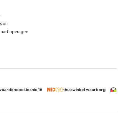
e
rden
kaart opvragen
waarden
cookies
nix 18
thuiswinkel waarborg