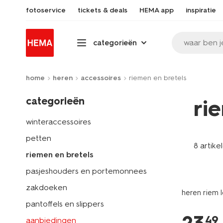
fotoservice
tickets & deals
HEMA app
inspiratie
waar ben j
categorieën
home
heren
accessoires
riemen en bretels
categorieën
ri
winteraccessoires
petten
8 artike
riemen en bretels
pasjeshouders en portemonnees
zakdoeken
heren riem 
pantoffels en slippers
49
aanbiedingen