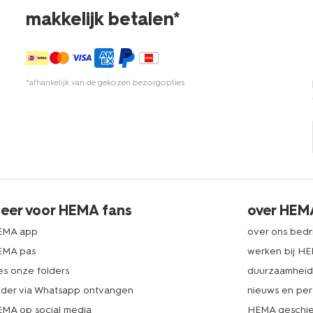
makkelijk betalen*
*afhankelijk van de gekozen bezorgopties
eer voor HEMA fans
over HEM
EMA app
over ons bedri
EMA pas
werken bij H
es onze folders
duurzaamhei
lder via Whatsapp ontvangen
nieuws en per
MA op social media
HEMA geschie