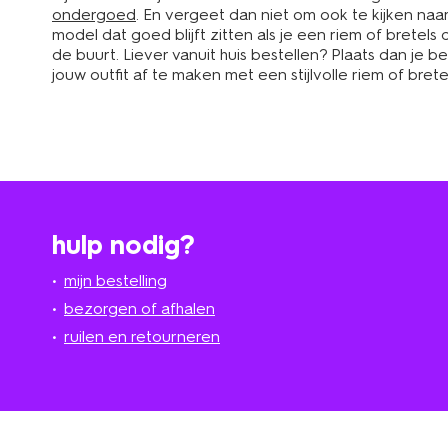
ondergoed
. En vergeet dan niet om ook te kijken naa
model dat goed blijft zitten als je een riem of bretels 
de buurt. Liever vanuit huis bestellen? Plaats dan je b
jouw outfit af te maken met een stijlvolle riem of br
hulp nodig?
mijn bestelling
bezorgen of afhalen
ruilen en retourneren