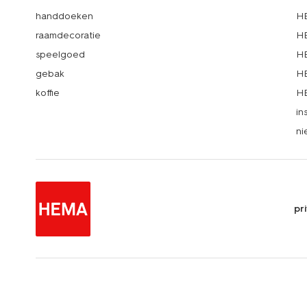
handdoeken
HE
raamdecoratie
HE
speelgoed
HE
gebak
HE
koffie
HE
in
ni
pr