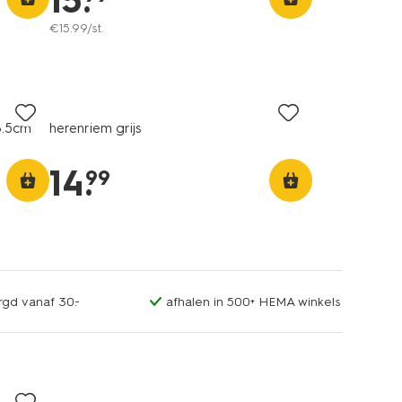
15
.
€
15
.
99
/st.
3.5cm
herenriem grijs
14
.
99
rgd vanaf 30.-
afhalen in 500+ HEMA winkels