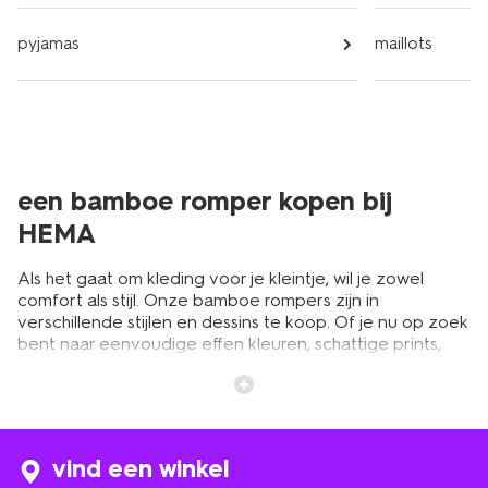
pyjamas
maillots
een bamboe romper kopen bij
HEMA
Als het gaat om kleding voor je kleintje, wil je zowel
comfort als stijl. Onze bamboe rompers zijn in
verschillende stijlen en dessins te koop. Of je nu op zoek
bent naar eenvoudige effen kleuren, schattige prints,
unieke patronen of trendy ontwerpen. Er is altijd een
bamboe romper die bij de stijl van je kleintje past. Een
romper is daarnaast ideaal voor onder een schattige
baby trui
.
vind een winkel