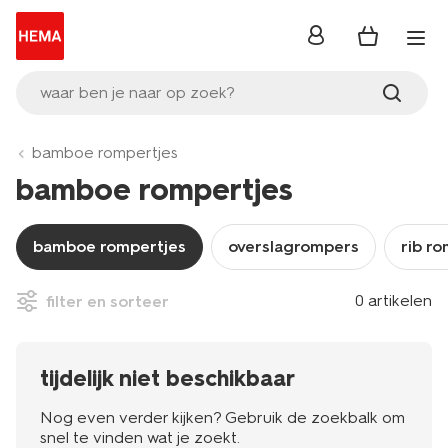
inloggen
waar ben je naar op zoek?
bamboe rompertjes
bamboe rompertjes
bamboe rompertjes
overslagrompers
rib r
0 artikelen
filter en sorteer
tijdelijk niet beschikbaar
Nog even verder kijken? Gebruik de zoekbalk om
snel te vinden wat je zoekt.