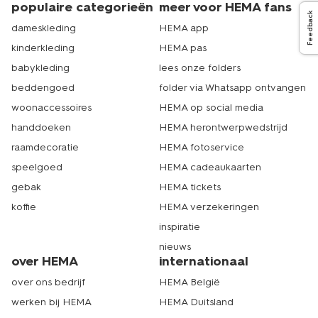
populaire categorieën
meer voor HEMA fans
Feedback
dameskleding
HEMA app
kinderkleding
HEMA pas
babykleding
lees onze folders
beddengoed
folder via Whatsapp ontvangen
woonaccessoires
HEMA op social media
handdoeken
HEMA herontwerpwedstrijd
raamdecoratie
HEMA fotoservice
speelgoed
HEMA cadeaukaarten
gebak
HEMA tickets
koffie
HEMA verzekeringen
inspiratie
nieuws
over HEMA
internationaal
over ons bedrijf
HEMA België
werken bij HEMA
HEMA Duitsland