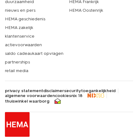
duurzaamheid
HEMA Frankrijk
nieuws en pers
HEMA Oostenrijk
HEMA geschiedenis
HEMA zakelijk
klantenservice
actievoorwaarden
saldo cadeaukaart opvragen
partnerships
retail media
privacy statement
disclaimer
security
toegankelijkheid
algemene voorwaarden
cookies
nix 18
thuiswinkel waarborg