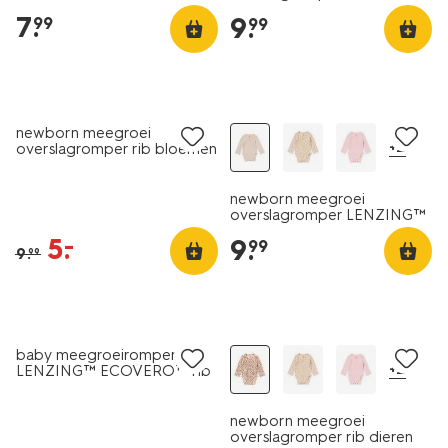
ECOVERO™ rib wit
7
.
9
.
99
99
sale
newborn meegroei
+2
overslagromper rib bloemen
ecru
newborn meegroei
overslagromper LENZING™
ECOVERO™ rib zand
5
.
–
9
.
99
9
.
99
sale
sale
baby meegroeiromper
+2
LENZING™ ECOVERO™ rib
peren beige
newborn meegroei
overslagromper rib dieren