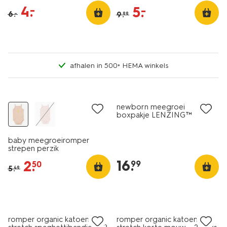
zalmroze
4
.
–
5
.
–
6
.
9
.
–
99
afhalen in 500+ HEMA winkels
sale
newborn meegroei
boxpakje LENZING™
ECOVERO™ rib zand
baby meegroeiromper
strepen perzik
16
.
2
.
99
50
5
.
49
2 stuks
2 stuks
romper organic katoen
romper organic katoen