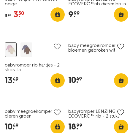
beige
ECOVERO™rib dieren bruin
3
.
9
.
50
99
3
.
85
nieuw
nieuw
baby meegroeiromper rib
bloemen gebroken wit
babyromper rib hartjes - 2
stuks lila
10
.
13
.
49
49
nieuw
nieuw
baby meegroeiromper rib
babyromper LENZING™
dieren groen
ECOVERO™ rib - 2 stuks
naturel
10
.
18
.
49
99