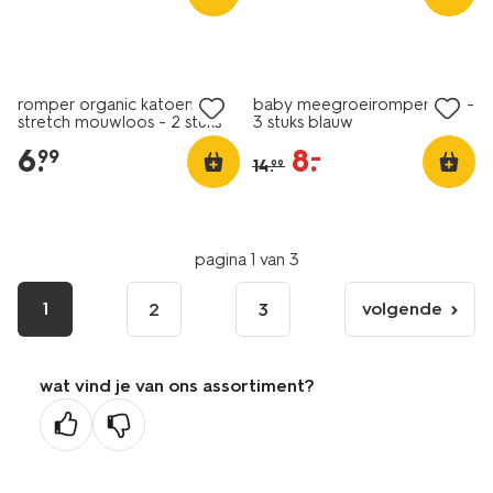
3 stuks
2 stuks
sale
romper organic katoen
baby meegroeirompers rib -
stretch mouwloos - 2 stuks
3 stuks blauw
wit
6
.
8
.
–
99
14
.
99
pagina 1 van 3
1
volgende
2
3
volgende
pagina
wat vind je van ons assortiment?