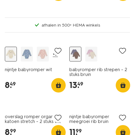
afhalen in 500+ HEMA winkels
nieuw
nieuw
+2
nijntje babyromper wit
babyromper rib strepen - 2
stuks bruin
8
.
13
.
49
49
2 stuks
nieuw
overslag romper organic
nijntje babyromper
katoen stretch - 2 stuks wit
meegroei rib bruin
8
.
11
.
99
99