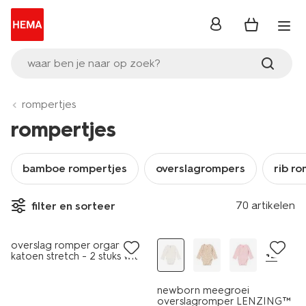
inloggen
waar ben je naar op zoek?
rompertjes
rompertjes
bamboe rompertjes
overslagrompers
rib r
70 artikelen
filter en sorteer
2 stuks
overslag romper organic
+2
katoen stretch - 2 stuks wit
newborn meegroei
overslagromper LENZING™