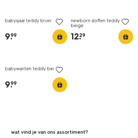
babysjaal teddy bruin
newborn sloffen teddy
beige
9
.
12
.
99
29
babywanten teddy beige
9
.
99
wat vind je van ons assortiment?