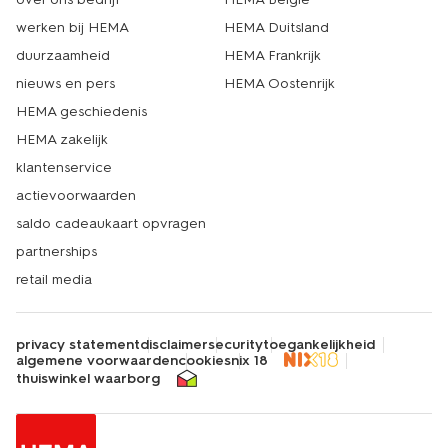
werken bij HEMA
HEMA Duitsland
duurzaamheid
HEMA Frankrijk
nieuws en pers
HEMA Oostenrijk
HEMA geschiedenis
HEMA zakelijk
klantenservice
actievoorwaarden
saldo cadeaukaart opvragen
partnerships
retail media
privacy statement
disclaimer
security
toegankelijkheid
algemene voorwaarden
cookies
nix 18
thuiswinkel waarborg