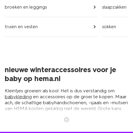
broeken en leggings
slaapzakken
truien en vesten
sokken
nieuwe winteraccessoires voor je
baby op hema.nl
Kleintjes groeien als kool. Het is dus verstandig om
babykleding
en accessoires op de groei te kopen. Maar
ach, de schattige babyhandschoenen, -sjaals en -mutsen
van HEMA kosten gelukkig niet de wereld. Grote kans
dat er volgend jaar een ander setje op je wensenlijstje
belandt. HEMA heeft namelijk ieder jaar een nieuwe
collectie voor fijne prijsjes. De ene nog leuker dan de
andere. Of je nu van effen kleuren zoals grijs en bruin