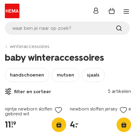
inloggen
waar ben je naar op zoek?
winteraccessoires
baby winteraccessoires
handschoenen
mutsen
sjaals
5 artikelen
filter en sorteer
laag geprijsd
nijntje newborn sloffen
newborn sloffen jersey beige
gebreid wit
11
.
4
.
–
19