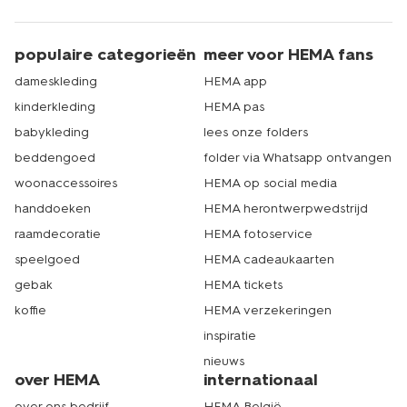
populaire categorieën
meer voor HEMA fans
dameskleding
HEMA app
kinderkleding
HEMA pas
babykleding
lees onze folders
beddengoed
folder via Whatsapp ontvangen
woonaccessoires
HEMA op social media
handdoeken
HEMA herontwerpwedstrijd
raamdecoratie
HEMA fotoservice
speelgoed
HEMA cadeaukaarten
gebak
HEMA tickets
koffie
HEMA verzekeringen
inspiratie
nieuws
over HEMA
internationaal
over ons bedrijf
HEMA België