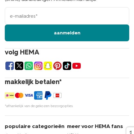
hema.nl
e-
mailadres
Voor elke baby is er een perfecte sjaal te vinden bij
HEMA. Ze zijn heerlijk zacht en zien er schattig uit. En
dat alles voor een echt HEMA prijsje. Kom dus snel langs
aanmelden
in een van onze winkels. Met meer dan 500 winkels zit er
altijd een HEMA bij jou in de buurt. Winkel je liever vanuit
huis? Bestel je favoriete items dan eenvoudig online op
volg HEMA
hema.nl. Of je nu onze winkel bezoekt of online shopt, wij
staan klaar om je te helpen bij het vinden van de
perfecte sjaal voor jouw baby. Echt HEMA.
makkelijk betalen*
*afhankelijk van de gekozen bezorgopties
populaire categorieën
meer voor HEMA fans