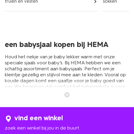
truien en vesten
sokken
een babysjaal kopen bij HEMA
Houd het nekje van je baby lekker warm met onze
speciale sjaals voor baby’s. Bij HEMA hebben we een
schattig assortiment aan babysjaals. Perfect om je
kleintje gezellig en stijlvol mee aan te kleden. Vooral op
koude dagen komt een sjaaltje voor je baby goed van
pas. We begrijpen dat comfort het belangrijkste is voor
baby’s. Daarom zijn onze babysjaaltjes gemaakt van
zachte materialen die de gevoelige huid van je kleintje
beschermen. Onze schattige ontwerpen en vrolijke
kleuren zorgen ervoor dat de sjaals niet alleen warmte
bieden, maar ook een glimlach op het gezichtje van je
vind een winkel
baby toveren.
zoek een winkel bij jou in de buurt