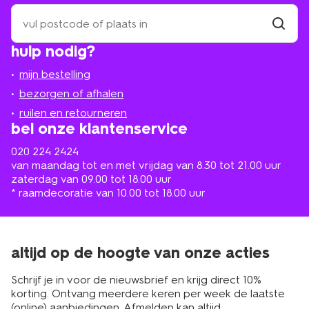
zoek
een praktische sjaal voor je baby
een
winkel
vind
HEMA babysjaals zijn voorzien van een opening,
hulp nodig?
winkel
bij
waardoor hij goed om het nekje van je kindje blijft zitten.
jou
Daar is over nagedacht! Fijn voor beweeglijke baby’s die
mijn bestelling
in
zich graag overal uitwurmen. Bij het kiezen van een
de
bezorgen of afhalen
babysjaal is veiligheid natuurlijk van groot belang. Tip van
buurt
ruilen en retourneren
HEMA: een winters setje met een fijne babysjaal is ook
bel onze klantenservice
hartstikke leuk als
kraamcadeau
. Het is vaak niet het
eerste waar papa’s en mama’s aan denken, maar wel
020 224 2424
onmisbaar in de garderobe van een nieuw gezinslid. Is je
van maandag tot en met vrijdag van 8.30 tot 21.00 uur
kindje de babymaten ontgroeid? Neem dan een kijkje in
zaterdag van 09.00 tot 18.00 uur
het assortiment aan
meisjessjaals
en de
* raamdecoratie van 10.00 tot 18.00 uur
winteraccessoires voor jongens
. Dat is zeker het
bekijken waard. Want onze accessoires zijn niet alleen
modieus. Ze zijn gemaakt van hoge kwaliteit, zodat ze
lang meegaan en je kinderen lekker lang warm houden
altijd op de hoogte van onze acties
tijdens de koude maanden.
Schrijf je in voor de nieuwsbrief en krijg direct 10%
korting. Ontvang meerdere keren per week de laatste
babysjaaltjes shop je eenvoudig op
(online) aanbiedingen. Afmelden kan altijd.