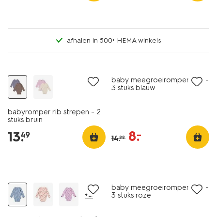
afhalen in 500+ HEMA winkels
3 stuks
nieuw
sale
baby meegroeirompers rib -
3 stuks blauw
babyromper rib strepen - 2
stuks bruin
8
.
–
13
.
49
14
.
99
3 stuks
nieuw
sale
baby meegroeirompers rib -
+2
3 stuks roze