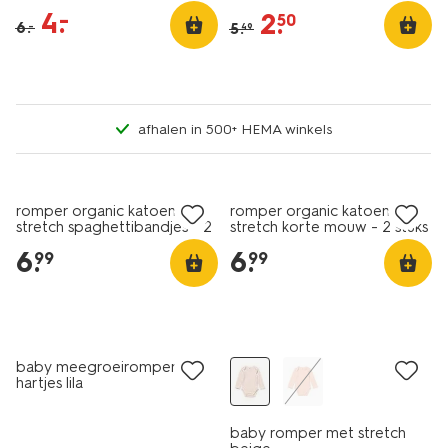
4
.
–
2
.
50
6
.
5
.
–
49
afhalen in 500+ HEMA winkels
2 stuks
2 stuks
romper organic katoen
romper organic katoen
stretch spaghettibandjes - 2
stretch korte mouw - 2 stuks
stuks wit
wit
6
.
6
.
99
99
nieuw
sale
baby meegroeiromper rib
hartjes lila
baby romper met stretch