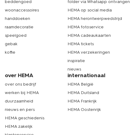
beddengoed
folder via Whatsapp ontvangen
woonaccessoires
HEMA op social media
handdoeken
HEMA herontwerpwedstrijd
raamdecoratie
HEMA fotoservice
speelgoed
HEMA cadeaukaarten
gebak
HEMA tickets
koffie
HEMA verzekeringen
inspiratie
nieuws
over HEMA
internationaal
over ons bedrijf
HEMA België
werken bij HEMA
HEMA Duitsland
duurzaamheid
HEMA Frankrijk
nieuws en pers
HEMA Oostenrijk
HEMA geschiedenis
HEMA zakelijk
klantenservice