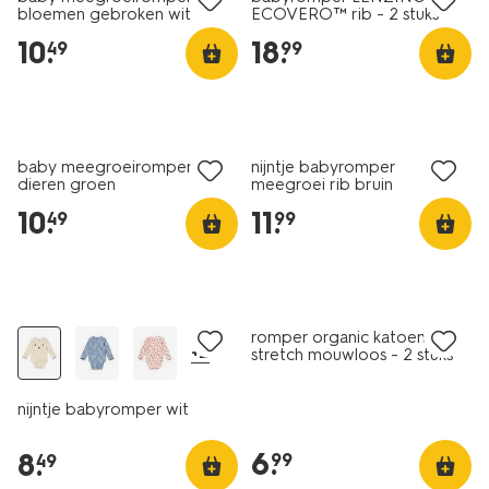
bloemen gebroken wit
ECOVERO™ rib - 2 stuks
naturel
10
.
18
.
49
99
nieuw
nieuw
baby meegroeiromper rib
nijntje babyromper
dieren groen
meegroei rib bruin
10
.
11
.
49
99
nieuw
2 stuks
romper organic katoen
+2
stretch mouwloos - 2 stuks
wit
nijntje babyromper wit
6
.
8
.
99
49