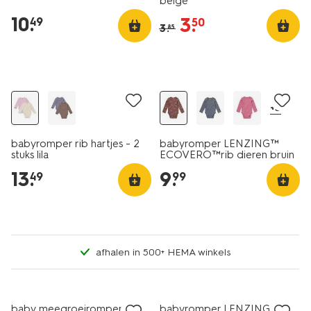
beige
10
.
3
.
49
50
3
.
85
nieuw
nieuw
+3
babyromper rib hartjes - 2
babyromper LENZING™
stuks lila
ECOVERO™rib dieren bruin
13
.
9
.
49
99
afhalen in 500+ HEMA winkels
nieuw
nieuw
baby meegroeiromper rib
babyromper LENZING™