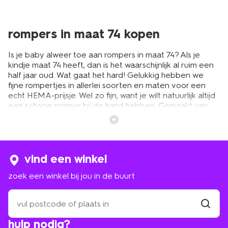
rompers in maat 74 kopen
Is je baby alweer toe aan rompers in maat 74? Als je
kindje maat 74 heeft, dan is het waarschijnlijk al ruim een
half jaar oud. Wat gaat het hard! Gelukkig hebben we
fijne rompertjes in allerlei soorten en maten voor een
echt HEMA-prijsje. Wel zo fijn, want je wilt natuurlijk altijd
een schone romper bij de hand hebben. Gemaakt van
een lekker zacht stofje, waar je kleintje heerlijk in kan
slapen, spelen en kruipen. Gelukkig heeft HEMA
rompertjes in alle soorten en maten. Van zachte
kleurtjes tot juist wat feller met een vrolijke dessin. Soms
zijn de rompertjes eigenlijk te leuk om er iets overheen
vind een winkel
te dragen. En dat hoeft ook niet altijd. Met een leuke
zoek een winkel bij jou in de buurt
romper in maat 74 en een broek of rokje erbij, ziet je
kleintje er hartstikke leuk uit.
zoek
een
winkel
vind
veel soorten rompers in maat 74
hulp nodig?
winkel
bij