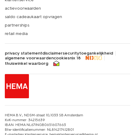
actievoorwaarden
saldo cadeaukaart opvragen
partnerships
retail media
privacy statement
disclaimer
security
toegankelijkheid
algemene voorwaarden
cookies
nix 18
thuiswinkel waarborg
HEMA B.V., NDSM-straat 10,1033 SB Amsterdam
KvK-nummer: 34215639
IBAN: HEMA NL67INGB0651607663
Btw-identificatienummer: NL814217412B01
E-mailadres klantenservice: hemaklantenservice@hema.nl