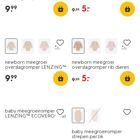
ECOVERO™ rib wit
5
.
–
9
.
99
9
.
99
sale
+2
+2
newborn meegroei
newborn meegroei
overslagromper LENZING™
overslagromper rib dieren
ECOVERO™ rib zand
zalmroze
9
.
5
.
–
99
9
.
99
sale
sale
baby meegroeiromper
LENZING™ ECOVERO™ rib
peren beige
baby meegroeiromper
strepen perzik