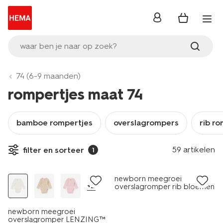
inloggen
waar ben je naar op zoek?
74 (6-9 maanden)
rompertjes maat 74
bamboe rompertjes
overslagrompers
rib r
59 artikelen
filter en sorteer
1
sale
newborn meegroei
+2
overslagromper rib bloemen
ecru
newborn meegroei
overslagromper LENZING™