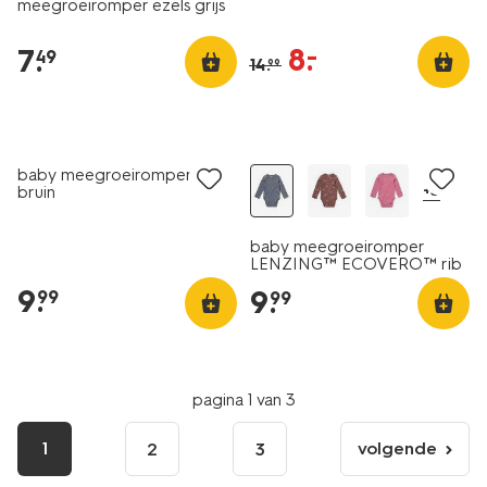
meegroeiromper ezels grijs
8
.
–
7
.
49
14
.
99
nieuw
nieuw
baby meegroeiromper rib
+3
bruin
baby meegroeiromper
LENZING™ ECOVERO™ rib
donkergrijs
9
.
9
.
99
99
pagina 1 van 3
1
volgende
2
3
volgende
pagina