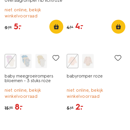
overslagromper rib lichtroze
niet online, bekijk
winkelvoorraad
4
.
–
5
.
–
4
.
9
.
54
99
3 stuks
sale
sale
baby meegroeirompers
babyromper roze
bloemen - 3 stuks roze
niet online, bekijk
niet online, bekijk
winkelvoorraad
winkelvoorraad
8
.
2
.
–
–
15
.
5
.
99
49
sale