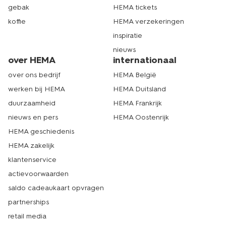
gebak
HEMA tickets
koffie
HEMA verzekeringen
inspiratie
nieuws
over HEMA
internationaal
over ons bedrijf
HEMA België
werken bij HEMA
HEMA Duitsland
duurzaamheid
HEMA Frankrijk
nieuws en pers
HEMA Oostenrijk
HEMA geschiedenis
HEMA zakelijk
klantenservice
actievoorwaarden
saldo cadeaukaart opvragen
partnerships
retail media