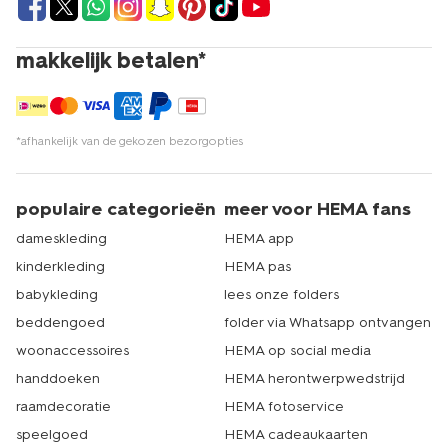
winkels. Liever in de winkel rondkijken en direct een
aankoop doen? Dat kan natuurlijk ook. HEMA heeft
meer dan 500 winkels in Nederland. Er zit dus altijd een
makkelijk betalen*
HEMA-winkel bij jou in de buurt waar je je roze
rompertjes kunt kopen. Wel zo makkelijk. Echt HEMA.
*afhankelijk van de gekozen bezorgopties
populaire categorieën
meer voor HEMA fans
dameskleding
HEMA app
kinderkleding
HEMA pas
babykleding
lees onze folders
beddengoed
folder via Whatsapp ontvangen
woonaccessoires
HEMA op social media
handdoeken
HEMA herontwerpwedstrijd
raamdecoratie
HEMA fotoservice
speelgoed
HEMA cadeaukaarten