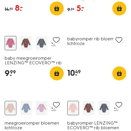
zalmroze
8
.
–
5
.
–
14
.
9
.
99
99
nieuw
nieuw
babyromper rib bloemen
+3
lichtroze
baby meegroeiromper
LENZING™ ECOVERO™ rib
donkerroze
10
.
9
.
49
99
nieuw
nieuw
+2
+3
meegroeiromper bloemen
babyromper LENZING™
lichtroze
ECOVERO™ rib bloemen