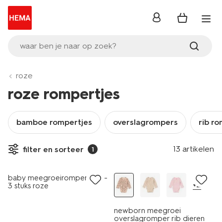
inloggen
waar ben je naar op zoek?
roze
roze rompertjes
bamboe rompertjes
overslagrompers
rib r
3 stuks
13 artikelen
filter en sorteer
1
sale
sale
baby meegroeirompers rib -
+2
3 stuks roze
newborn meegroei
overslagromper rib dieren