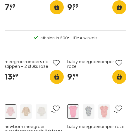
lichtroze
7
.
9
.
49
99
afhalen in 500+ HEMA winkels
nieuw
nieuw
meegroeirompers rib
baby meegroeiromper rib
stippen - 2 stuks roze
roze
13
.
9
.
49
99
sale
sale
+2
+2
newborn meegroei
baby meegroeiromper roze