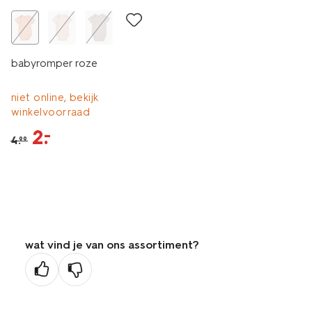
babyromper roze
niet online, bekijk
winkelvoorraad
2
.
–
4
.
99
wat vind je van ons assortiment?