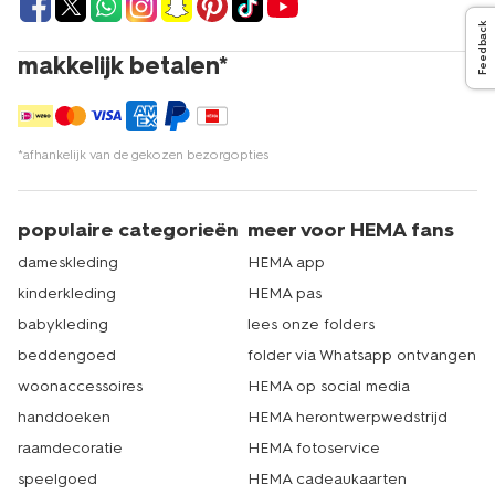
vesten voor jongens
. In onze winkels kun je al deze
Feedback
producten natuurlijk ook vinden. Ze zijn van goede
kwaliteit en hebben een laag prijsje. Zoals je van ons
makkelijk betalen*
gewend bent. HEMA heeft meer dan 500 winkels in
Nederland. Er zit dus altijd een winkel bij jou in de buurt.
Dat is echt HEMA.
*afhankelijk van de gekozen bezorgopties
populaire categorieën
meer voor HEMA fans
dameskleding
HEMA app
kinderkleding
HEMA pas
babykleding
lees onze folders
beddengoed
folder via Whatsapp ontvangen
woonaccessoires
HEMA op social media
handdoeken
HEMA herontwerpwedstrijd
raamdecoratie
HEMA fotoservice
speelgoed
HEMA cadeaukaarten