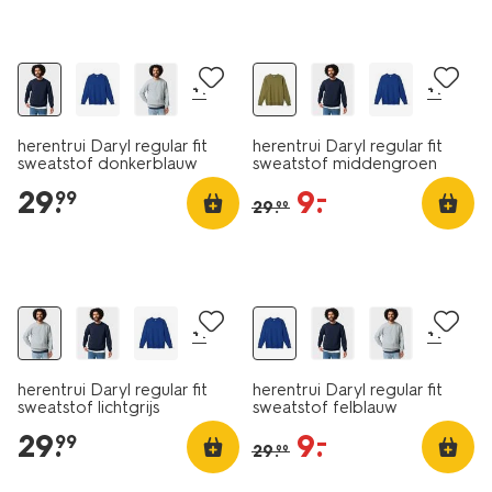
essential
sale
+1
+1
herentrui Daryl regular fit
herentrui Daryl regular fit
sweatstof donkerblauw
sweatstof middengroen
29
.
9
.
–
99
29
.
99
essential
essential
sale
+1
+1
herentrui Daryl regular fit
herentrui Daryl regular fit
sweatstof lichtgrijs
sweatstof felblauw
29
.
9
.
–
99
29
.
99