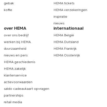
gebak
HEMA tickets
koffie
HEMA verzekeringen
inspiratie
nieuws
over HEMA
internationaal
over ons bedrijf
HEMA België
werken bij HEMA
HEMA Duitsland
duurzaamheid
HEMA Frankrijk
nieuws en pers
HEMA Oostenrijk
HEMA geschiedenis
HEMA zakelijk
klantenservice
actievoorwaarden
saldo cadeaukaart opvragen
partnerships
retail media