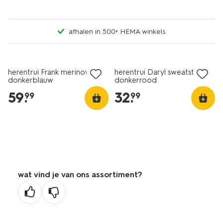
afhalen in 500+ HEMA winkels
herentrui Frank merinowol
herentrui Daryl sweatstof
donkerblauw
donkerrood
59
.
32
.
99
99
wat vind je van ons assortiment?