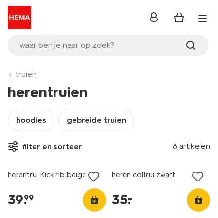
inloggen
waar ben je naar op zoek?
truien
herentruien
hoodies
gebreide truien
8 artikelen
filter en sorteer
herentrui Kick rib beige
heren coltrui zwart
39
.
35
.
–
99
essential