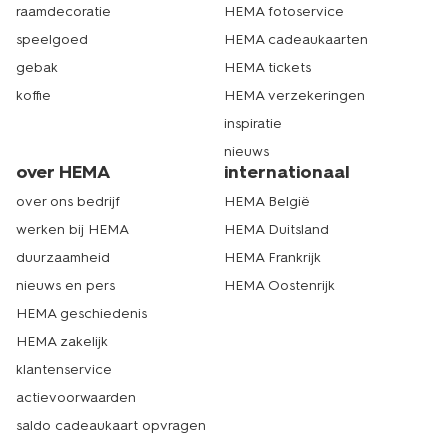
raamdecoratie
HEMA fotoservice
speelgoed
HEMA cadeaukaarten
gebak
HEMA tickets
koffie
HEMA verzekeringen
inspiratie
nieuws
over HEMA
internationaal
over ons bedrijf
HEMA België
werken bij HEMA
HEMA Duitsland
duurzaamheid
HEMA Frankrijk
nieuws en pers
HEMA Oostenrijk
HEMA geschiedenis
HEMA zakelijk
klantenservice
actievoorwaarden
saldo cadeaukaart opvragen