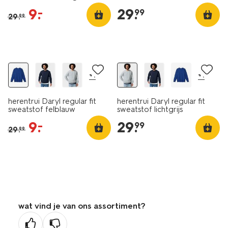
9
.
29
.
–
99
29
.
99
essential
sale
essential
+1
+1
herentrui Daryl regular fit
herentrui Daryl regular fit
sweatstof felblauw
sweatstof lichtgrijs
9
.
29
.
–
99
29
.
99
wat vind je van ons assortiment?