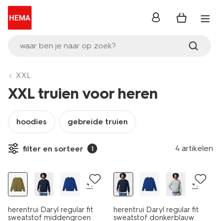
inloggen
waar ben je naar op zoek?
XXL
XXL truien voor heren
hoodies
gebreide truien
essential
4 artikelen
filter en sorteer
1
sale
essential
+1
+1
herentrui Daryl regular fit
herentrui Daryl regular fit
sweatstof middengroen
sweatstof donkerblauw