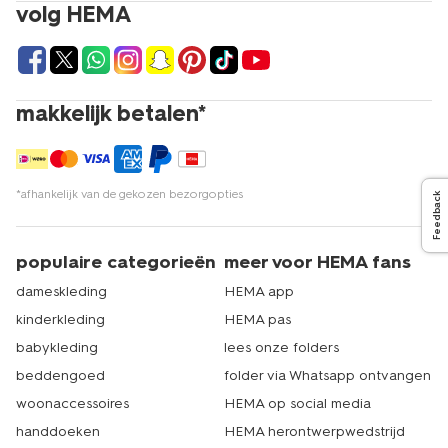
Heb je een aantal leuke herentruien in maat XXL
volg HEMA
gevonden? Shop ze eenvoudig online via hema.nl of
kom langs in de HEMA-winkel bij jou in de buurt. We
hebben 500 filialen in heel Nederland. Er zit dus vast een
HEMA-winkel bij jou in de buurt! Kies je voor online
bestellen, dan zorgen wij ervoor dat je jouw nieuwe
makkelijk betalen*
items zo snel mogelijk in huis hebt. Twijfel je over de juiste
maat trui die je nodig hebt? Neem dan een kijkje in onze
handige
maattabellen
. Zo weet je zeker dat je de juiste
maat bestelt en kom je niet voor teleurstellingen te
*afhankelijk van de gekozen bezorgopties
Feedback
staan. Veel shopplezier! Echt HEMA.
populaire categorieën
meer voor HEMA fans
dameskleding
HEMA app
kinderkleding
HEMA pas
babykleding
lees onze folders
beddengoed
folder via Whatsapp ontvangen
woonaccessoires
HEMA op social media
handdoeken
HEMA herontwerpwedstrijd