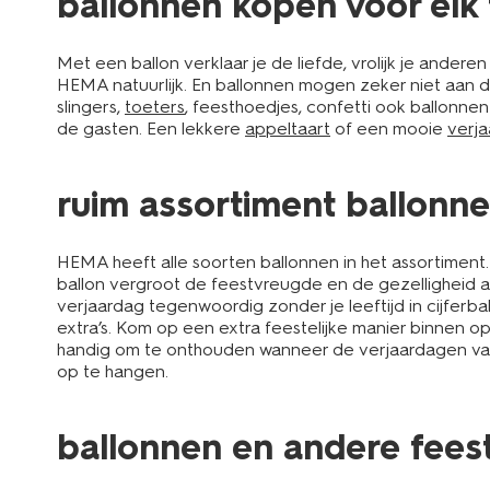
ballonnen kopen voor elk 
Met een ballon verklaar je de liefde, vrolijk je anderen
HEMA natuurlijk. En ballonnen mogen zeker niet aan de 
slingers,
toeters
, feesthoedjes, confetti ook ballonn
de gasten. Een lekkere
appeltaart
of een mooie
verja
ruim assortiment ballonne
HEMA heeft alle soorten ballonnen in het assortiment. V
ballon vergroot de feestvreugde en de gezelligheid altij
verjaardag tegenwoordig zonder je leeftijd in cijferb
extra’s. Kom op een extra feestelijke manier binnen o
handig om te onthouden wanneer de verjaardagen van j
op te hangen.
ballonnen en andere feest