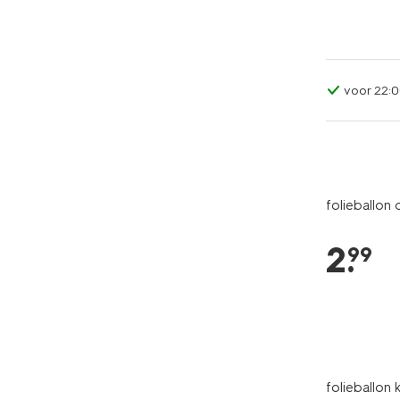
voor 22:0
folieballon 
2
.
99
folieballon