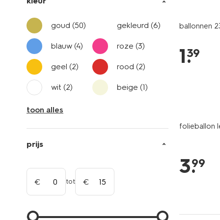
kleur
goud
(50)
gekleurd
(6)
ballonnen 2
blauw
(4)
roze
(3)
1
.
39
geel
(2)
rood
(2)
wit
(2)
beige
(1)
toon alles
folieballon
prijs
3
.
99
tot