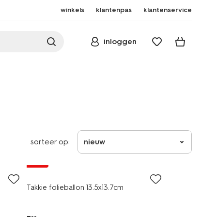
winkels
klantenpas
klantenservice
inloggen
sorteer op:
nieuw
sale
Takkie folieballon 13.5x13.7cm