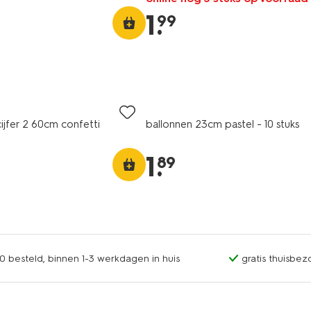
1
.
99
cijfer 2 60cm confetti
ballonnen 23cm pastel - 10 stuks
1
.
89
0 besteld, binnen 1-3 werkdagen in huis
gratis thuisbez