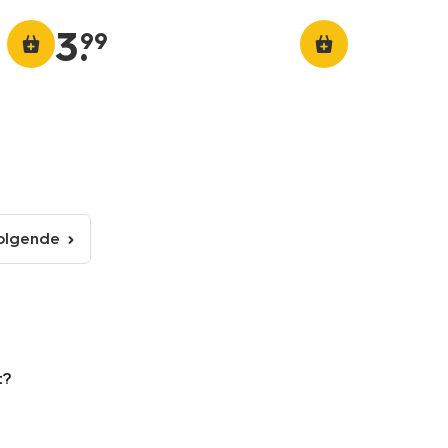
3
.
99
olgende
volgende
pagina
t?