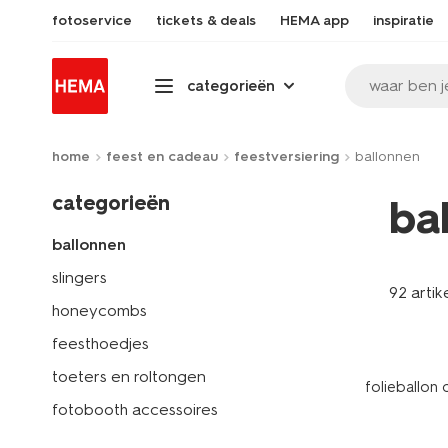
fotoservice
tickets & deals
HEMA app
inspiratie
waar ben j
categorieën
home
feest en cadeau
feestversiering
ballonnen
categorieën
ba
ballonnen
slingers
92 artik
honeycombs
feesthoedjes
toeters en roltongen
folieballon 
fotobooth accessoires