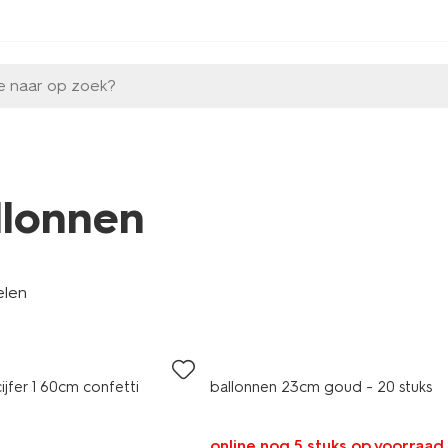
e naar op zoek?
llonnen
elen
cijfer 1 60cm confetti
ballonnen 23cm goud - 20 stuks
online nog 5 stuks op voorraad