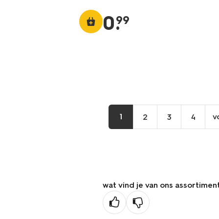
0
.
99
1
v
2
3
4
wat vind je van ons assortimen