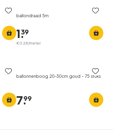
ballondraad 5m
1
.
39
€
0
.
28
/meter
ballonnenboog 20-30cm goud - 75 stuks
7
.
99