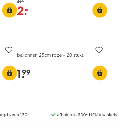
3
.
99
–
2
.
ballonnen 23cm roze - 20 stuks
1
.
99
orgd vanaf 30.-
afhalen in 500+ HEMA winkels