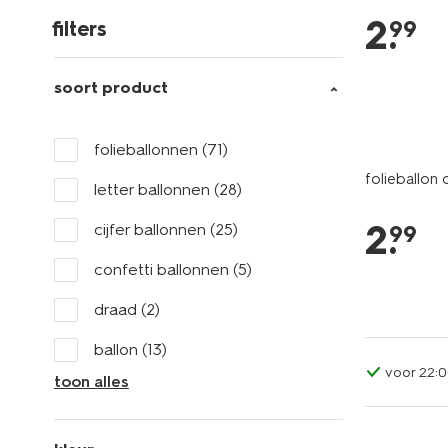
2
.
99
filters
soort product
folieballonnen
(71)
folieballon 
letter ballonnen
(28)
2
.
cijfer ballonnen
(25)
99
confetti ballonnen
(5)
draad
(2)
ballon
(13)
voor 22:0
toon alles