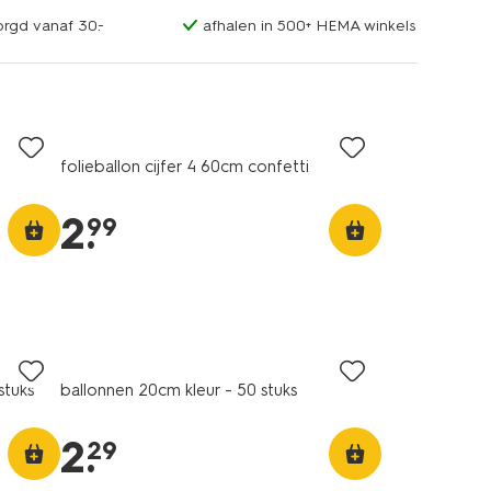
orgd vanaf 30.-
afhalen in 500+ HEMA winkels
folieballon cijfer 4 60cm confetti
2
.
99
stuks
ballonnen 20cm kleur - 50 stuks
2
.
29