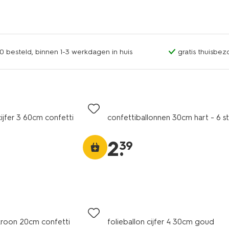
0 besteld, binnen 1-3 werkdagen in huis
gratis thuisbez
cijfer 3 60cm confetti
confettiballonnen 30cm hart - 6 st
2
.
39
 kroon 20cm confetti
folieballon cijfer 4 30cm goud