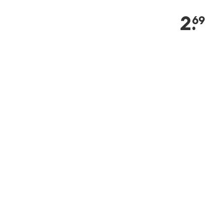
2
.
69