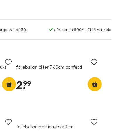
orgd vanaf 30.-
afhalen in 500+ HEMA winkels
uks
folieballon cijfer 7 60cm confetti
2
.
99
folieballon politieauto 50cm