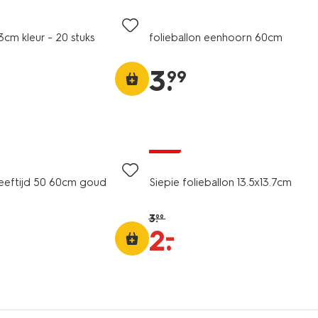
3cm kleur - 20 stuks
folieballon eenhoorn 60cm
3
.
99
sale
 leeftijd 50 60cm goud
Siepie folieballon 13.5x13.7cm
3
.
99
–
2
.