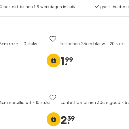
0 besteld, binnen 1-3 werkdagen in huis
gratis thuisbez
3cm roze - 10 stuks
ballonnen 23cm blauw - 20 stuks
1
.
99
cm metallic wit - 10 stuks
confettiballonnen 30cm goud - 6 
2
.
39