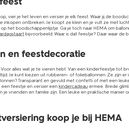
feest
 op, vier je het leven en versier je elk feest. Waar jij de bood
inkopen ontbreken. Je koopt ze klein en je vult ze met lucht 
en op het boodschappenlijstje. Ga je toch naar HEMA om ball
ardagstaart
bijvoorbeeld. Waar is dat feestje? Daar waar de bal
n en feestdecoratie
oor alles wat je te vieren hebt. Van een kinderfeestje tot bru
d. Je kunt kiezen uit rubberen- of folieballonnen. Ze zijn er i
allonnen? Transparant en gevuld met confetti of met een leuk
p een feestje en versier een
kindercadeau
ermee. Brede gliml
e vrienden en familie zijn. Een leuke en praktische manier o
versiering koop je bij HEMA