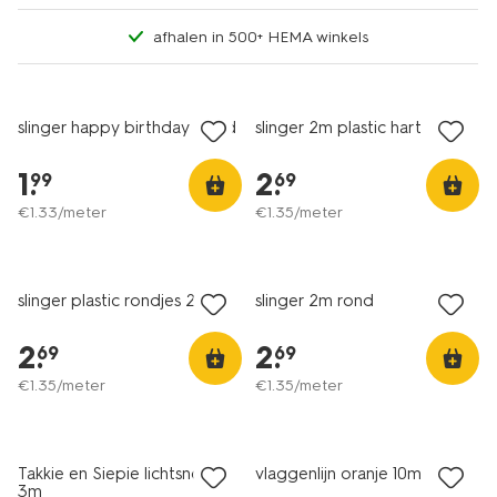
afhalen in 500+ HEMA winkels
slinger happy birthday goud
slinger 2m plastic hart
1
.
2
.
99
69
€
1
.
33
/meter
€
1
.
35
/meter
slinger plastic rondjes 2m
slinger 2m rond
2
.
2
.
69
69
€
1
.
35
/meter
€
1
.
35
/meter
Takkie en Siepie lichtsnoer
vlaggenlijn oranje 10m
3m