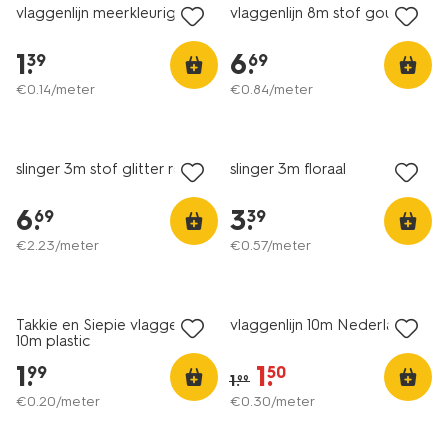
vlaggenlijn meerkleurig 10m
vlaggenlijn 8m stof goud
1
.
6
.
39
69
€
0
.
14
/meter
€
0
.
84
/meter
slinger 3m stof glitter roze
slinger 3m floraal
6
.
3
.
69
39
€
2
.
23
/meter
€
0
.
57
/meter
sale
Takkie en Siepie vlaggenlijn
vlaggenlijn 10m Nederland
10m plastic
1
.
1
.
99
50
1
.
99
€
0
.
20
/meter
€
0
.
30
/meter