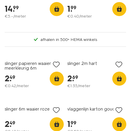
14
.
1
.
99
99
€
5
.
–
/meter
€
0
.
40
/meter
afhalen in 500+ HEMA winkels
slinger papieren waaiers
slinger 2m hart
meerkleurig 6m
2
.
2
.
49
69
€
0
.
42
/meter
€
1
.
35
/meter
slinger 6m waaier roze
vlaggenlijn karton goud 4m
2
.
1
.
49
99