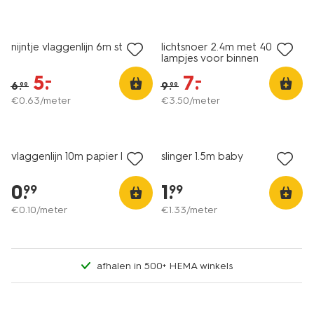
sale
sale
nijntje vlaggenlijn 6m stof
lichtsnoer 2.4m met 40
lampjes voor binnen
5
.
7
.
–
–
6
.
9
.
99
99
€
0
.
63
/meter
€
3
.
50
/meter
vlaggenlijn 10m papier kleur
slinger 1.5m baby
0
.
1
.
99
99
€
0
.
10
/meter
€
1
.
33
/meter
afhalen in 500+ HEMA winkels