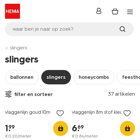
inloggen
waar ben je naar op zoek?
slingers
slingers
ballonnen
slingers
honeycombs
feesth
37 artikelen
filter en sorteer
vlaggenlijn goud 10m
vlaggenlijn 8m stof kleur
1
.
6
.
99
69
€
0
.
20
/meter
€
0
.
84
/meter