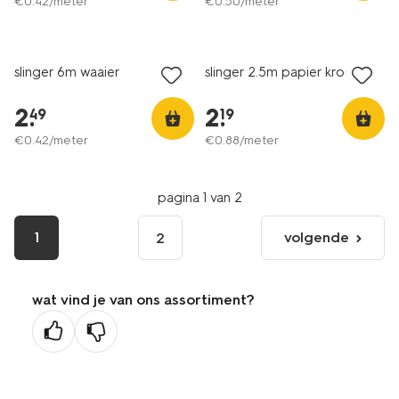
€
0
.
42
/meter
€
0
.
50
/meter
slinger 6m waaier
slinger 2.5m papier kroon
2
.
2
.
49
19
€
0
.
42
/meter
€
0
.
88
/meter
pagina 1 van 2
1
volgende
2
volgende
pagina
wat vind je van ons assortiment?