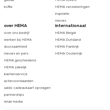
koffie
HEMA verzekeringen
inspiratie
nieuws
over HEMA
internationaal
over ons bedrijf
HEMA België
werken bij HEMA
HEMA Duitsland
duurzaamheid
HEMA Frankrijk
nieuws en pers
HEMA Oostenrijk
HEMA geschiedenis
HEMA zakelijk
klantenservice
actievoorwaarden
saldo cadeaukaart opvragen
partnerships
retail media