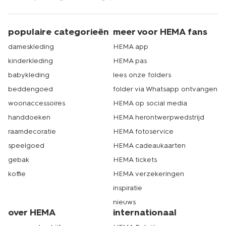
populaire categorieën
meer voor HEMA fans
dameskleding
HEMA app
kinderkleding
HEMA pas
babykleding
lees onze folders
beddengoed
folder via Whatsapp ontvangen
woonaccessoires
HEMA op social media
handdoeken
HEMA herontwerpwedstrijd
raamdecoratie
HEMA fotoservice
speelgoed
HEMA cadeaukaarten
gebak
HEMA tickets
koffie
HEMA verzekeringen
inspiratie
nieuws
over HEMA
internationaal