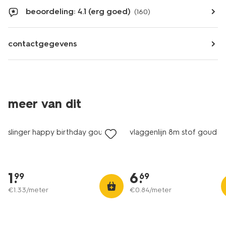
beoordeling: 4.1 (erg goed)
(160)
contactgegevens
meer van dit
slinger happy birthday goud
vlaggenlijn 8m stof goud
1
.
6
.
99
69
€
1
.
33
/meter
€
0
.
84
/meter