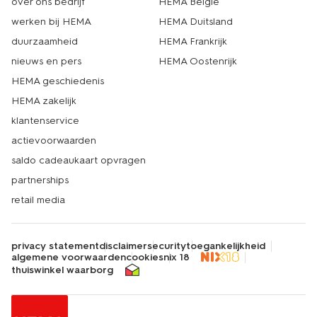
over ons bedrijf
HEMA België
werken bij HEMA
HEMA Duitsland
duurzaamheid
HEMA Frankrijk
nieuws en pers
HEMA Oostenrijk
HEMA geschiedenis
HEMA zakelijk
klantenservice
actievoorwaarden
saldo cadeaukaart opvragen
partnerships
retail media
privacy statement
disclaimer
security
toegankelijkheid
algemene voorwaarden
cookies
nix 18
thuiswinkel waarborg