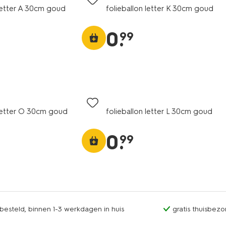
 letter A 30cm goud
folieballon letter K 30cm goud
0
.
99
 letter O 30cm goud
folieballon letter L 30cm goud
0
.
99
esteld, binnen 1-3 werkdagen in huis
gratis thuisbezo