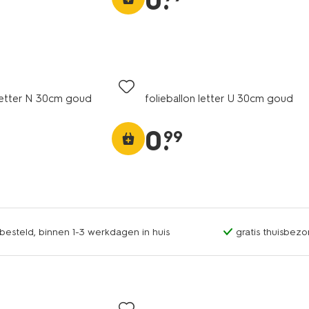
0
.
 letter N 30cm goud
folieballon letter U 30cm goud
0
.
99
esteld, binnen 1-3 werkdagen in huis
gratis thuisbezo