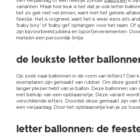
Een verjaardag of een feestje zonder
ballonnen
is bi
varianten. Maar hoe leuk is het dat je ook letter bal
het zo gek niet verzinnen, want met het gehele alfabet
feestje. Het is origineel, want het is weer eens iets 
‘baby boy’ of ‘baby girl’ ophangen voor het raam. Of
zijn bijvoorbeeld jubilea en (sport)evenementen. Door
meteen een persoonlijk tintje.
de leukste letter ballonn
Op zoek naar ballonnen in de vorm van letters? Dan kan
exemplaren zijn gemaakt van rubber. Om deze goed te la
langer plezier hebt van je ballon. Deze ballonnen van 
met behulp van een opblaasrietje. Deze variant wordt 
verschillende letters. Doordat deze gemaakt zijn van f
een verjaardag. Door het opblaasrietje kan je ze tusse
letter ballonnen: de feeste