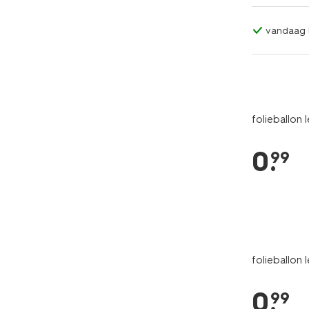
vandaag b
folieballon
0
.
99
folieballon
0
.
99