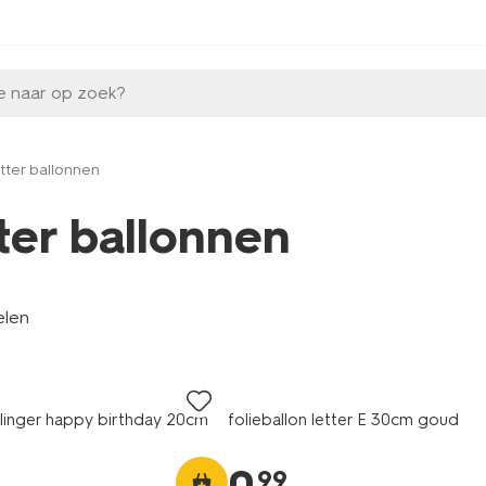
e naar op zoek?
etter ballonnen
tter ballonnen
elen
 slinger happy birthday 20cm
folieballon letter E 30cm goud
99