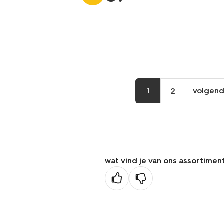
1
volgen
2
vo
pa
wat vind je van ons assortimen