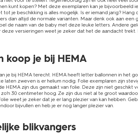
jna niet voor te stellen. Tegenwoordig zijn er ook heel veel soo
lonnen kunt kopen? Met deze exemplaren kan je bijvoorbeeld i
 tot je beschikking is alles mogelijk. Is er iemand jarig? Hang
anders dan altijd de normale varianten. Maar denk ook aan een
 spel de naam van de baby met deze leuke letters. Andere ge
 deze versieringen weet je zeker dat het de aandacht trekt. 
en koop je bij HEMA
 je bij HEMA terecht. HEMA heeft letter ballonnen in het goud
ten zweven is er helium nodig. Folie exemplaren zijn steviger
de HEMA zijn dus gemaakt van folie. Deze zijn niet geschikt vo
zo’n 30 centimeter hoog. Ze zijn dus niet al te groot waardoo
olie weet je zeker dat je er lang plezier van kan hebben. Gebr
ndoor bijvullen en heb je er nog langer plezier van.
lijke blikvangers