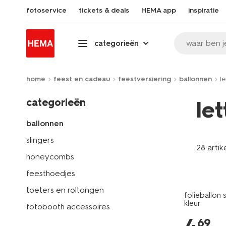
fotoservice
tickets & deals
HEMA app
inspiratie
waar ben j
categorieën
home
feest en cadeau
feestversiering
ballonnen
l
categorieën
le
ballonnen
slingers
28 artik
honeycombs
feesthoedjes
toeters en roltongen
folieballon
kleur
fotobooth accessoires
69