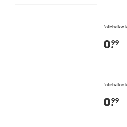
folieballon
0
.
99
folieballon
0
.
99