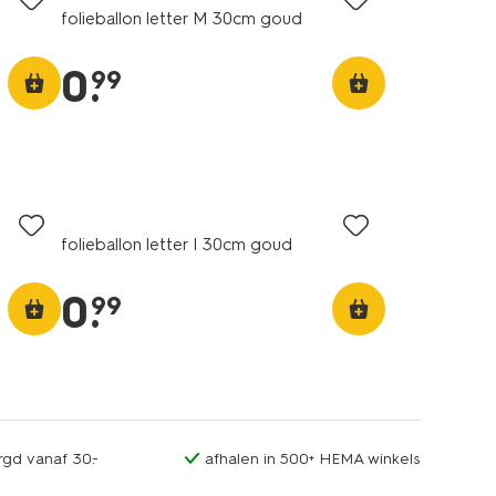
folieballon letter M 30cm goud
0
.
99
folieballon letter I 30cm goud
0
.
99
rgd vanaf 30.-
afhalen in 500+ HEMA winkels