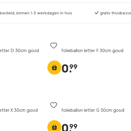
esteld, binnen 1-3 werkdagen in huis
gratis thuisbezo
 letter D 30cm goud
folieballon letter F 30cm goud
0
.
99
 letter X 30cm goud
folieballon letter G 30cm goud
0
.
99