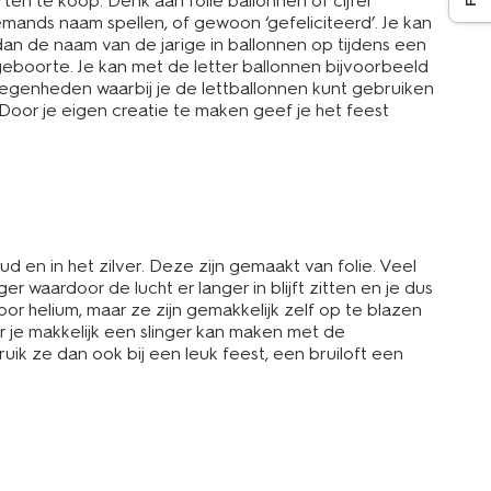
rten te koop. Denk aan folie ballonnen of cijfer
emands naam spellen, of gewoon ‘gefeliciteerd’. Je kan
 dan de naam van de jarige in ballonnen op tijdens een
 geboorte. Je kan met de letter ballonnen bijvoorbeeld
legenheden waarbij je de lettballonnen kunt gebruiken
Door je eigen creatie te maken geef je het feest
 en in het zilver. Deze zijn gemaakt van folie. Veel
 waardoor de lucht er langer in blijft zitten en je dus
or helium, maar ze zijn gemakkelijk zelf op te blazen
r je makkelijk een slinger kan maken met de
uik ze dan ook bij een leuk feest, een bruiloft een