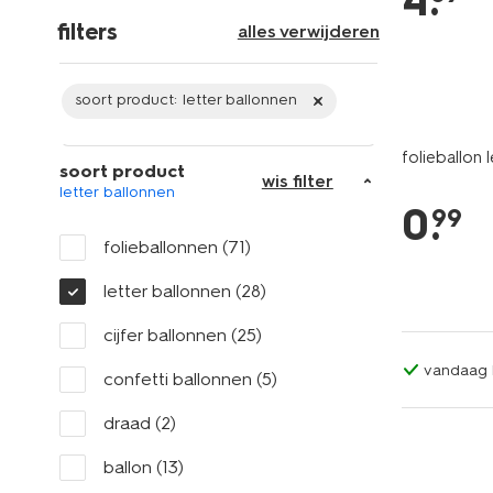
4
.
filters
alles verwijderen
soort product:
letter ballonnen
folieballon
soort product
wis filter
letter ballonnen
0
.
99
folieballonnen
(71)
letter ballonnen
(28)
cijfer ballonnen
(25)
vandaag b
confetti ballonnen
(5)
draad
(2)
ballon
(13)