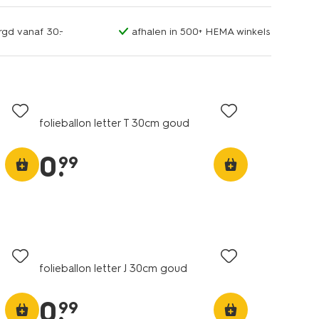
rgd vanaf 30.-
afhalen in 500+ HEMA winkels
folieballon letter T 30cm goud
0
.
99
folieballon letter J 30cm goud
0
.
99