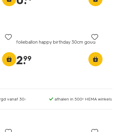
0
.
folieballon happy birthday 30cm goud
2
.
99
rgd vanaf 30.-
afhalen in 500+ HEMA winkels