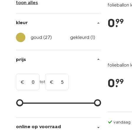
toon alles
folieballon
0
.
99
kleur
goud
(27)
gekleurd
(1)
prijs
folieballon
0
.
99
tot
vandaag b
online op voorraad