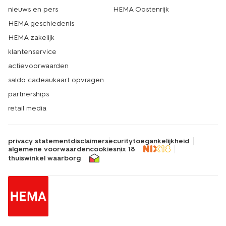
nieuws en pers
HEMA Oostenrijk
HEMA geschiedenis
HEMA zakelijk
klantenservice
actievoorwaarden
saldo cadeaukaart opvragen
partnerships
retail media
privacy statement
disclaimer
security
toegankelijkheid
algemene voorwaarden
cookies
nix 18
thuiswinkel waarborg