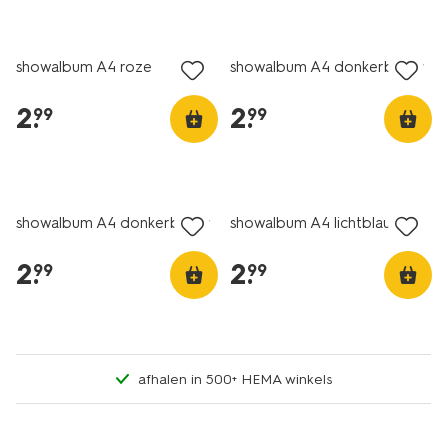
nieuw
nieuw
showalbum A4 roze
showalbum A4 donkerblauw
2
.
2
.
99
99
nieuw
nieuw
showalbum A4 donkerblauw
showalbum A4 lichtblauw
2
.
2
.
99
99
afhalen in 500+ HEMA winkels
nieuw