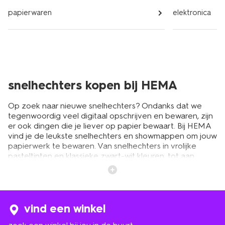
papierwaren
elektronica
snelhechters kopen bij HEMA
Op zoek naar nieuwe snelhechters? Ondanks dat we
tegenwoordig veel digitaal opschrijven en bewaren, zijn
er ook dingen die je liever op papier bewaart. Bij HEMA
vind je de leukste snelhechters en showmappen om jouw
papierwerk te bewaren. Van snelhechters in vrolijke
pasteltinten en klassieke zwart-wit kleuren, tot aan
robuuste showmappen. Zo is er voor ieder wat wils.
Beide items zijn superhandig en kun je voor van alles
gebruiken. Houd je van koken? Tip: maak dan een
gepersonaliseerd kookboek met behulp van een
showmap. Verzamel je favoriete recepten en bundel ze
vind een winkel
samen. Superleuk om je zelfgemaakte boek steeds