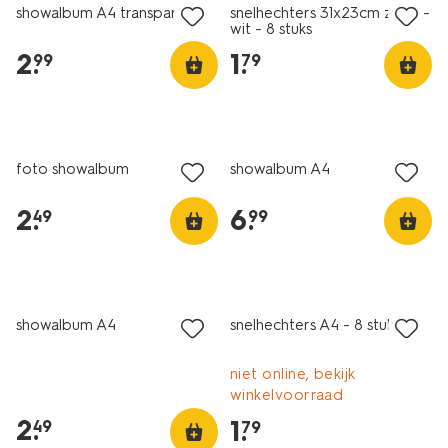
showalbum A4 transparant
snelhechters 31x23cm zwart-
wit - 8 stuks
2
.
1
.
99
79
foto showalbum
showalbum A4
2
.
6
.
49
99
showalbum A4
snelhechters A4 - 8 stuks
niet online, bekijk
winkelvoorraad
2
.
1
.
49
79