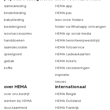
snelhechters en showmappen ophalen in de winkel kan
dameskleding
HEMA app
natuurlijk ook. Dat is écht HEMA.
kinderkleding
HEMA pas
babykleding
lees onze folders
beddengoed
folder via Whatsapp ontvangen
woonaccessoires
HEMA op social media
handdoeken
HEMA herontwerpwedstrijd
raamdecoratie
HEMA fotoservice
speelgoed
HEMA cadeaukaarten
gebak
HEMA tickets
koffie
HEMA verzekeringen
inspiratie
nieuws
over HEMA
internationaal
over ons bedrijf
HEMA België
werken bij HEMA
HEMA Duitsland
duurzaamheid
HEMA Frankrijk