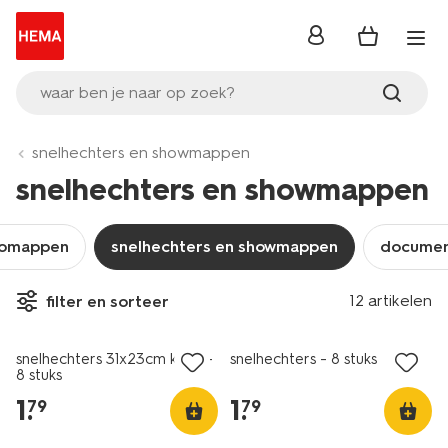
inloggen
waar ben je naar op zoek?
snelhechters en showmappen
snelhechters en showmappen
tomappen
snelhechters en showmappen
docume
12 artikelen
filter en sorteer
nieuw
nieuw
snelhechters 31x23cm kleur -
snelhechters - 8 stuks
8 stuks
1
.
1
.
79
79