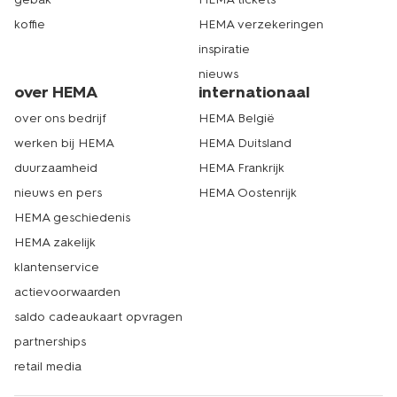
rugzakken
,
schriften
en handige
knuffelsleutelhanger
koffie
HEMA verzekeringen
voor aan je sleutelbos? Bekijk de
schoolspullen lijst
van
HEMA voor een overzicht van alle onmisbare spullen
inspiratie
voor in de schooltas. Shop jouw schrijfwaren en andere
nieuws
schoolspullen in de winkel of bestel ze gemakkelijk
over HEMA
internationaal
online. Wij zorgen er dan voor dat je jouw bestelling zo
snel mogelijk thuis ontvangt. Op naar een goed
over ons bedrijf
HEMA België
schooljaar! Echt HEMA.
werken bij HEMA
HEMA Duitsland
duurzaamheid
HEMA Frankrijk
nieuws en pers
HEMA Oostenrijk
HEMA geschiedenis
HEMA zakelijk
klantenservice
actievoorwaarden
saldo cadeaukaart opvragen
partnerships
retail media