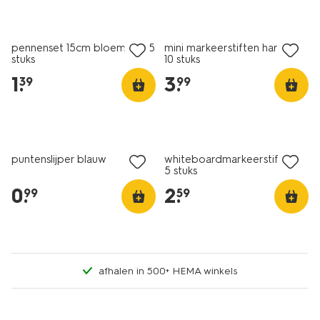
nieuw
nieuw
pennenset 15cm bloemen - 5
mini markeerstiften hartjes -
stuks
10 stuks
1
.
3
.
39
99
nieuw
nieuw
puntenslijper blauw
whiteboardmarkeerstiften -
5 stuks
0
.
2
.
99
59
afhalen in 500+ HEMA winkels
nieuw
nieuw