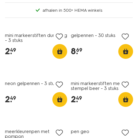
afhalen in 500+ HEMA winkels
nieuw
nieuw
mini markeerstiften dumpling
gelpennen - 30 stuks
- 3 stuks
2
.
8
.
49
69
nieuw
nieuw
neon gelpennen - 3 stuks
mini markeerstiften met
stempel beer - 3 stuks
2
.
2
.
49
49
nieuw
nieuw
meerkleurenpen met
pen geo
pompon