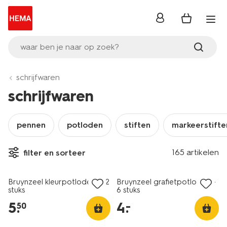
inloggen
waar ben je naar op zoek?
schrijfwaren
schrijfwaren
pennen
potloden
stiften
markeerstifte
165 artikelen
filter en sorteer
nieuw
nieuw
Bruynzeel kleurpotloden - 12
Bruynzeel grafietpotloden -
stuks
6 stuks
5
.
4
.
–
50