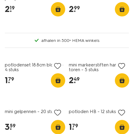
2
.
2
.
19
99
afhalen in 500+ HEMA winkels
nieuw
nieuw
potlodenset 18.8cm bloem -
mini markeerstiften hartje
4 stuks
toren - 5 stuks
1
.
2
.
79
49
nieuw
mini gelpennen - 20 stuks
potloden HB - 12 stuks
3
.
1
.
59
79