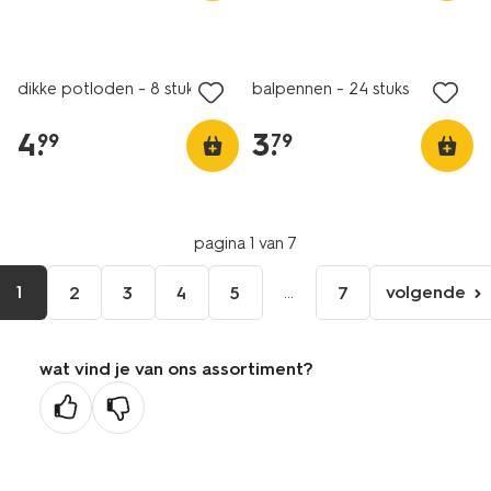
dikke potloden - 8 stuks
balpennen - 24 stuks
4
.
3
.
99
79
pagina 1 van 7
1
...
volgende
2
3
4
5
7
volgen
pagina
wat vind je van ons assortiment?