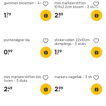
gummen bloemen - 4 stuks
mini markeerstiften
10.9x2.2cm bloem - 3 stuks
1
.
2
.
79
89
nieuw
nieuw
puntenslijper lila
stickervellen 22x10cm
dumplings - 3 stuks
0
.
1
.
99
29
nieuw
nieuw
mini markeerstiften bloem
markers nagellak - 3 stuks
toren - 5 stuks
2
.
2
.
49
99