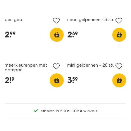
nieuw
nieuw
pen geo
neon gelpennen - 3 stuks
2
.
2
.
99
49
nieuw
nieuw
meerkleurenpen met
mini gelpennen - 20 stuks
pompon
2
.
3
.
19
59
afhalen in 500+ HEMA winkels