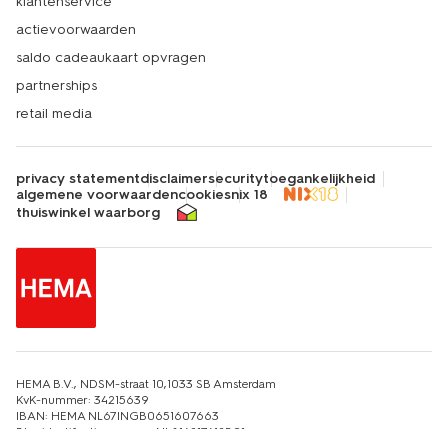
klantenservice
actievoorwaarden
saldo cadeaukaart opvragen
partnerships
retail media
privacy statement
disclaimer
security
toegankelijkheid
algemene voorwaarden
cookies
nix 18
thuiswinkel waarborg
HEMA B.V., NDSM-straat 10,1033 SB Amsterdam
KvK-nummer: 34215639
IBAN: HEMA NL67INGB0651607663
Btw-identificatienummer: NL814217412B01