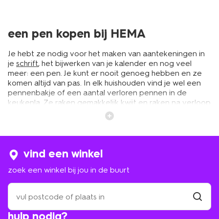
een pen kopen bij HEMA
Je hebt ze nodig voor het maken van aantekeningen in
je
schrift
, het bijwerken van je kalender en nog veel
meer: een pen. Je kunt er nooit genoeg hebben en ze
komen altijd van pas. In elk huishouden vind je wel een
pennenbakje of een aantal verloren pennen in de
keukenla. Ze raken gemakkelijk kwijt en raken na verloop
van tijd ook op. Dus zo af en toe moet je nieuwe pennen
kopen. Gelukkig vind je bij HEMA een uitgebreide
collectie. Kijk eens rond en klik jouw nieuwe pennen en
andere handige producten voor je thuiskantoor, studie
of huishouden gemakkelijk naar huis.
vind een winkel
zoek een winkel bij jou in de buurt
pennen met een leuke print of een
zoek
uitgumbare pen
een
winkel
vind
hulp nodig?
winkel
bij
Bij HEMA vind je verschillende soorten pennen.