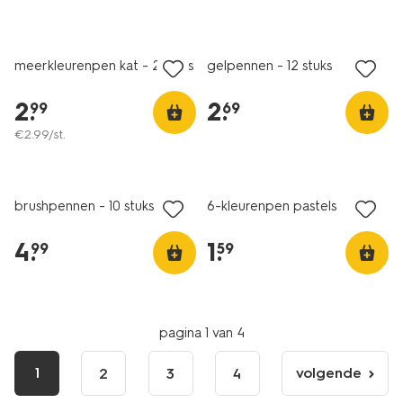
meerkleurenpen kat - 2 stuks
gelpennen - 12 stuks
2
.
2
.
99
69
€
2
.
99
/st.
brushpennen - 10 stuks
6-kleurenpen pastels
4
.
1
.
99
59
pagina 1 van 4
1
volgende
2
3
4
volgende
pagina