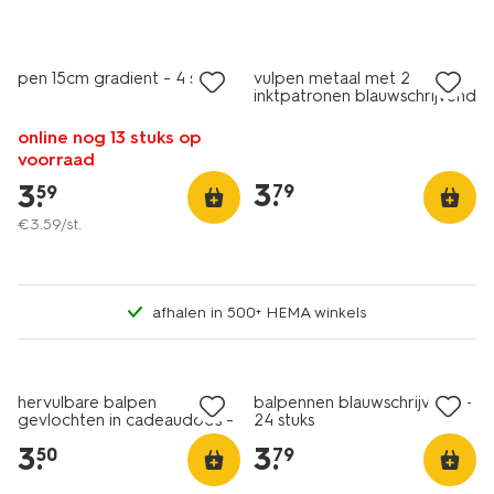
pen 15cm gradient - 4 stuks
vulpen metaal met 2
inktpatronen blauwschrijvend
online nog 13 stuks op
voorraad
3
.
3
.
79
59
€
3
.
59
/st.
afhalen in 500+ HEMA winkels
laag geprijsd
hervulbare balpen
balpennen blauwschrijvend -
gevlochten in cadeaudoos -
24 stuks
2 stuks
3
.
3
.
50
79