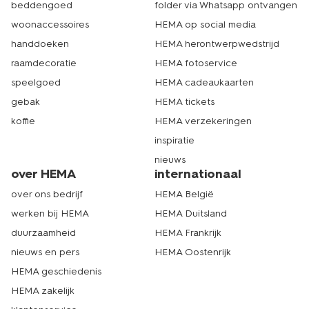
beddengoed
folder via Whatsapp ontvangen
Er zijn allerlei soorten pennen, elk met hun eigen
eigenschappen. Je hebt balpennen, gelpennen,
woonaccessoires
HEMA op social media
vulpennen, rollerball pennen en pennen met softgrip.
handdoeken
HEMA herontwerpwedstrijd
Sommige pennen zijn multifunctioneel, zoals een stylus
of een pennenset. Zo kies je precies wat bij jouw
raamdecoratie
HEMA fotoservice
schrijfstijl past.
speelgoed
HEMA cadeaukaarten
gebak
HEMA tickets
wat zijn fijne pennen om mee te
koffie
HEMA verzekeringen
schrijven?
inspiratie
Fijne pennen liggen lekker in de hand en schrijven
nieuws
over HEMA
internationaal
soepel. Denk aan modellen met zachte grip of een
gladde inktstroom. Welke pen het fijnst is, verschilt per
over ons bedrijf
HEMA België
persoon. Probeer er een paar uit en ontdek wat voor jou
werken bij HEMA
HEMA Duitsland
het prettigst schrijft. Start eens met fijnschrijvers of de
soft grip pennen bijvoorbeeld.
duurzaamheid
HEMA Frankrijk
nieuws en pers
HEMA Oostenrijk
HEMA geschiedenis
HEMA zakelijk