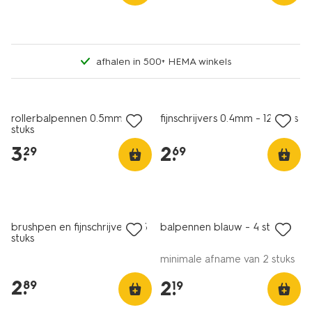
afhalen in 500+ HEMA winkels
rollerbalpennen 0.5mm - 4
fijnschrijvers 0.4mm - 12 stuks
stuks
3
.
2
.
29
69
brushpen en fijnschrijvers - 3
balpennen blauw - 4 stuks
stuks
minimale afname van 2 stuks
2
.
2
.
89
19