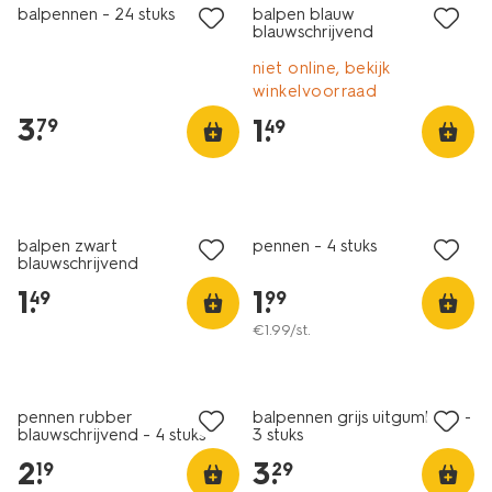
balpennen - 24 stuks
balpen blauw
blauwschrijvend
niet online, bekijk
winkelvoorraad
3
.
1
.
79
49
balpen zwart
pennen - 4 stuks
blauwschrijvend
1
.
1
.
49
99
€
1
.
99
/st.
pennen rubber
balpennen grijs uitgumbaar -
blauwschrijvend - 4 stuks
3 stuks
2
.
3
.
19
29