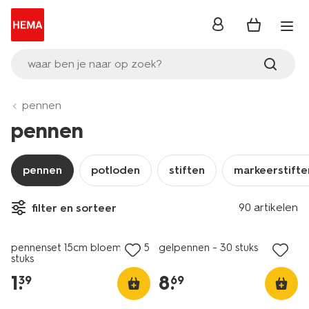
inloggen
waar ben je naar op zoek?
pennen
pennen
pennen
potloden
stiften
markeerstifte
90 artikelen
filter en sorteer
nieuw
nieuw
pennenset 15cm bloemen - 5
gelpennen - 30 stuks
stuks
1
.
8
.
39
69