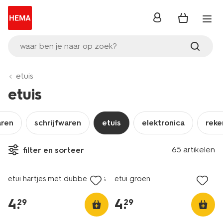
inloggen
waar ben je naar op zoek?
etuis
etuis
aren
schrijfwaren
etuis
elektronica
reke
65 artikelen
filter en sorteer
nieuw
nieuw
etui hartjes met dubbele rits
etui groen
4
.
4
.
29
29