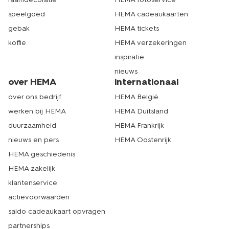
kantoorartikelen. HEMA heeft meer dan 500 winkels in
Nederland. Er zit dus altijd een HEMA-winkel bij jou in de
speelgoed
HEMA cadeaukaarten
buurt. Neem ook meteen een
drinkbeker
van HEMA
gebak
HEMA tickets
mee voor in je rugzak. Kom gerust eens een kijkje
koffie
HEMA verzekeringen
nemen om er eentje uit te kiezen. Online een etui kopen
kan trouwens ook heel makkelijk op hema.nl. Daar vind je
inspiratie
alle exemplaren die we hebben op één pagina. Wel zo
nieuws
overzichtelijk. Stop ‘m in je digitale winkelmandje, dan
over HEMA
internationaal
bezorgen wij hem zo snel mogelijk bij je thuis. Echt
HEMA.
over ons bedrijf
HEMA België
werken bij HEMA
HEMA Duitsland
duurzaamheid
HEMA Frankrijk
nieuws en pers
HEMA Oostenrijk
HEMA geschiedenis
HEMA zakelijk
klantenservice
actievoorwaarden
saldo cadeaukaart opvragen
partnerships