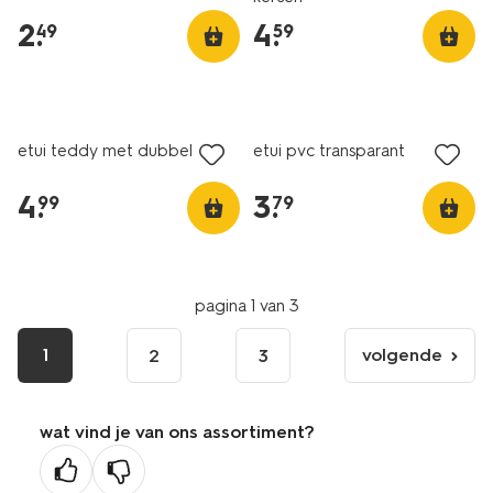
2
.
4
.
49
59
nieuw
nieuw
etui teddy met dubbele rits
etui pvc transparant
4
.
3
.
99
79
pagina 1 van 3
1
volgende
2
3
volgende
pagina
wat vind je van ons assortiment?