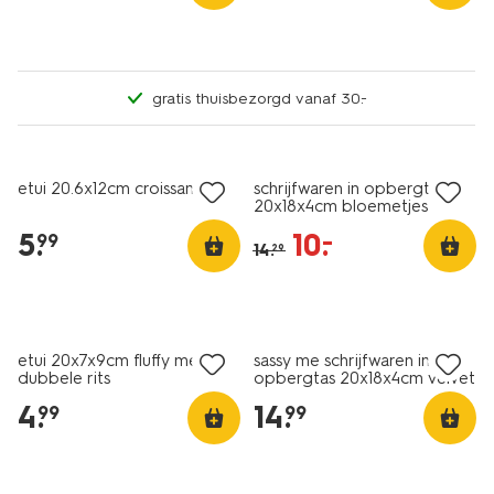
gratis thuisbezorgd vanaf 30.-
nieuw
nieuw
korting
etui 20.6x12cm croissant
schrijfwaren in opbergtas
20x18x4cm bloemetjes
5
.
10
.
–
99
14
.
29
nieuw
nieuw
etui 20x7x9cm fluffy met
sassy me schrijfwaren in
dubbele rits
opbergtas 20x18x4cm velvet
4
.
14
.
99
99
nieuw
nieuw