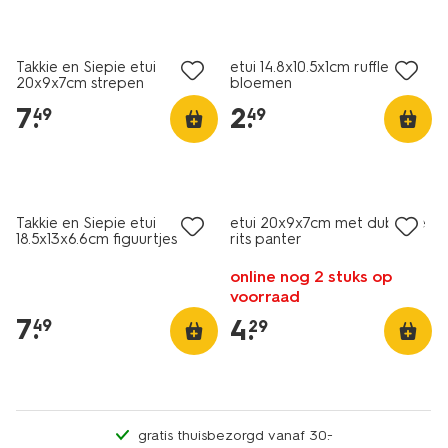
nieuw
nieuw
Takkie en Siepie etui
etui 14.8x10.5x1cm ruffles
20x9x7cm strepen
bloemen
7
.
2
.
49
49
nieuw
nieuw
Takkie en Siepie etui
etui 20x9x7cm met dubbele
18.5x13x6.6cm figuurtjes
rits panter
online nog 2 stuks op
voorraad
7
.
4
.
49
29
gratis thuisbezorgd vanaf 30.-
nieuw