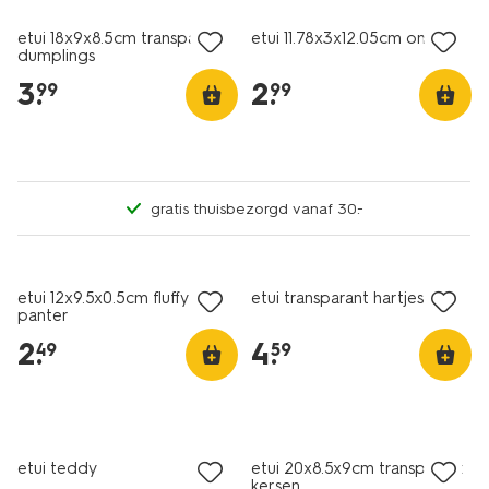
etui 18x9x8.5cm transparant
etui 11.78x3x12.05cm onigiri
dumplings
3
.
2
.
99
99
gratis thuisbezorgd vanaf 30.-
nieuw
nieuw
etui 12x9.5x0.5cm fluffy
etui transparant hartjes
panter
2
.
4
.
49
59
nieuw
nieuw
etui teddy
etui 20x8.5x9cm transparant
kersen