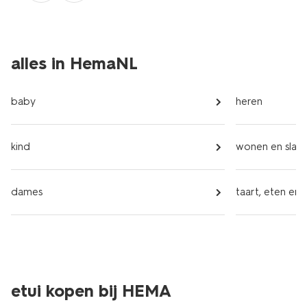
alles in HemaNL
baby
heren
kind
wonen en slap
dames
taart, eten en 
etui kopen bij HEMA