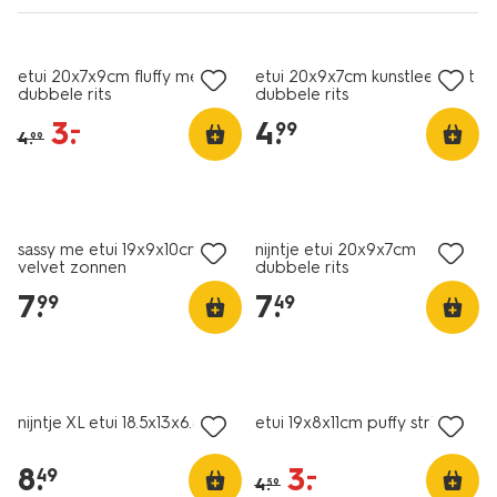
korting
nieuw
etui 20x7x9cm fluffy met
etui 20x9x7cm kunstleer met
dubbele rits
dubbele rits
3
.
4
.
–
99
4
.
99
nieuw
nieuw
sassy me etui 19x9x10cm
nijntje etui 20x9x7cm
velvet zonnen
dubbele rits
7
.
7
.
99
49
nieuw
nieuw
korting
nijntje XL etui 18.5x13x6.6cm
etui 19x8x11cm puffy strik
8
.
3
.
–
49
4
.
59