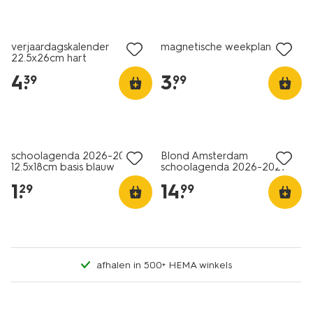
nieuw
nieuw
verjaardagskalender
magnetische weekplanner
22.5x26cm hart
4
.
3
.
39
99
schoolagenda 2026-2027
Blond Amsterdam
12.5x18cm basis blauw
schoolagenda 2026-2027
15.5x19cm
1
.
14
.
29
99
afhalen in 500+ HEMA winkels