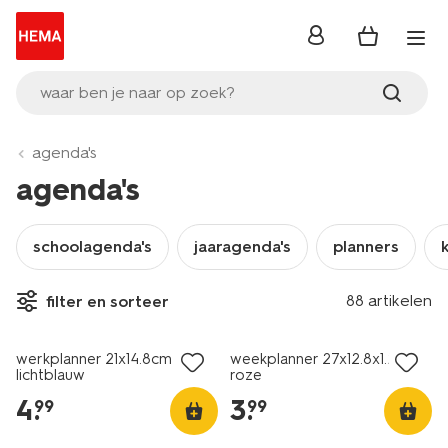
inloggen
waar ben je naar op zoek?
agenda's
agenda's
schoolagenda's
jaaragenda's
planners
88 artikelen
filter en sorteer
nieuw
nieuw
werkplanner 21x14.8cm
weekplanner 27x12.8x1.2cm
lichtblauw
roze
4
.
3
.
99
99