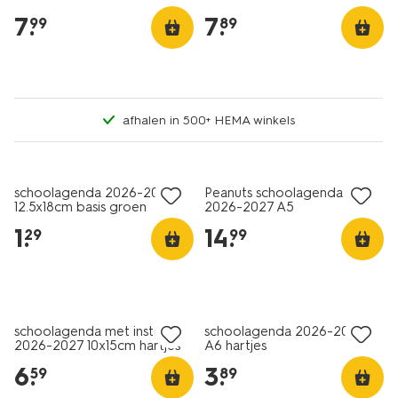
7
.
7
.
99
89
afhalen in 500+ HEMA winkels
schoolagenda 2026-2027
Peanuts schoolagenda
12.5x18cm basis groen
2026-2027 A5
1
.
14
.
29
99
schoolagenda met insteek
schoolagenda 2026-2027
2026-2027 10x15cm hartjes
A6 hartjes
6
.
3
.
59
89