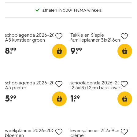
afhalen in 500+ HEMA winkels
schoolagenda 2026-2027
Takkie en Siepie
A5 kunstleer groen
familieplanner 31x21.8cm
8
.
9
.
99
99
schoolagenda 2026-2027
schoolagenda 2026-2027
A5 panter
12.5x18x1.2cm basis zwart
5
.
1
.
99
29
weekplanner 2026-2027 A4
levensplanner 21.2x19cm
bloemen
crème