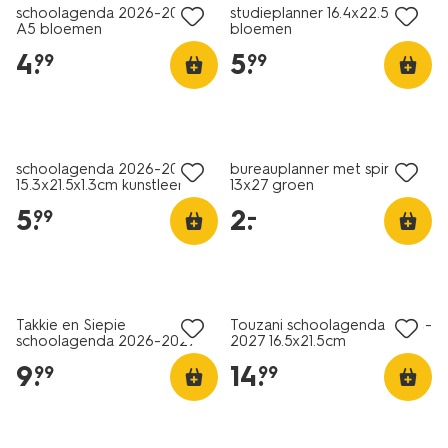
schoolagenda 2026-2027
studieplanner 16.4x22.5cm
A5 bloemen
bloemen
4
.
5
.
99
99
laag geprijsd
schoolagenda 2026-2027
bureauplanner met spiraal
15.3x21.5x1.3cm kunstleer
13x27 groen
zwart
5
.
2
.
–
99
Takkie en Siepie
Touzani schoolagenda 2026-
schoolagenda 2026-2027
2027 16.5x21.5cm
15x21cm
9
.
14
.
99
99