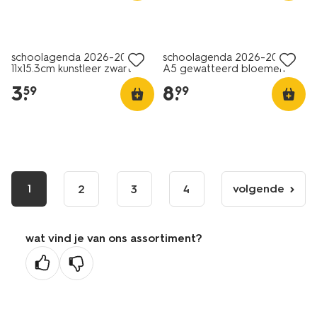
schoolagenda 2026-2027
schoolagenda 2026-2027
11x15.3cm kunstleer zwart
A5 gewatteerd bloemen
3
.
8
.
59
99
1
volgende
2
3
4
volgende
pagina
wat vind je van ons assortiment?