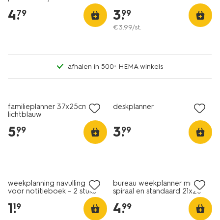
lichtgroen
4
.
3
.
79
99
€
3
.
99
/st.
afhalen in 500+ HEMA winkels
familieplanner 37x25cm
deskplanner
lichtblauw
5
.
3
.
99
99
weekplanning navulling A5
bureau weekplanner met
voor notitieboek - 2 stuks
spiraal en standaard 21x28
1
.
4
.
19
99