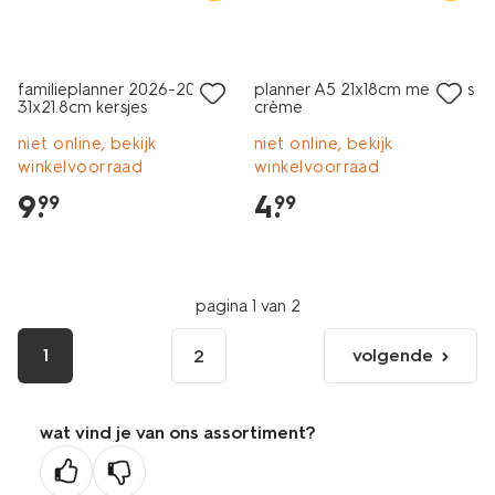
familieplanner 2026-2027
planner A5 21x18cm met tabs
31x21.8cm kersjes
crème
niet online, bekijk
niet online, bekijk
winkelvoorraad
winkelvoorraad
9
.
4
.
99
99
pagina 1 van 2
1
volgende
2
volgende
pagina
wat vind je van ons assortiment?