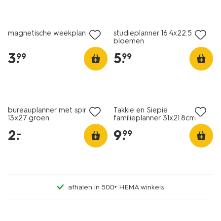
nieuw
magnetische weekplanner
studieplanner 16.4x22.5cm
bloemen
3
.
5
.
99
99
laag geprijsd
bureauplanner met spiraal
Takkie en Siepie
13x27 groen
familieplanner 31x21.8cm
2
.
9
.
–
99
afhalen in 500+ HEMA winkels