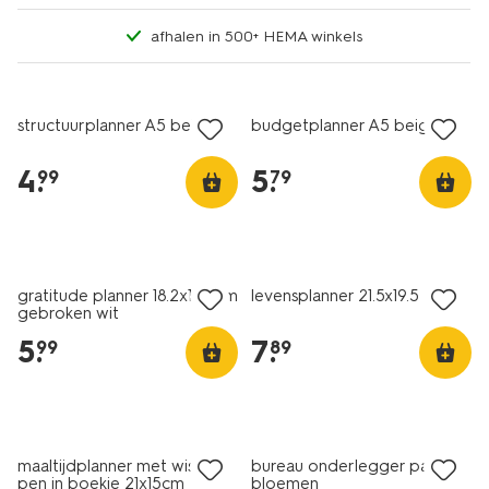
afhalen in 500+ HEMA winkels
structuurplanner A5 beige
budgetplanner A5 beige
4
.
5
.
99
79
gratitude planner 18.2x15.8cm
levensplanner 21.5x19.5
gebroken wit
5
.
7
.
99
89
maaltijdplanner met wisbare
bureau onderlegger papier
pen in boekje 21x15cm
bloemen