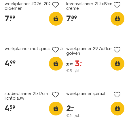
weekplanner 2026-2027 A4
levensplanner 21.2x19cm
bloemen
crème
7
.
7
.
99
89
sale
werkplanner met spiraal 21x15
weekplanner 29.7x21cm
golven
4
.
3
.
–
99
3
.
99
€
3
.
–
/st.
laag geprijsd
studieplanner 21x17cm
weekplanner spiraal
lichtblauw
4
.
2
.
–
59
€
2
.
–
/st.