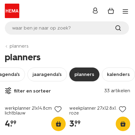
inloggen
waar ben je naar op zoek?
planners
planners
agenda's
jaaragenda's
planners
kalenders
33 artikelen
filter en sorteer
nieuw
nieuw
werkplanner 21x14.8cm
weekplanner 27x12.8x1.2cm
lichtblauw
roze
4
.
3
.
99
99