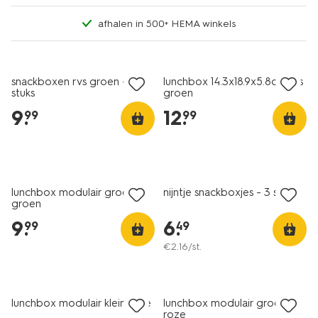
afhalen in 500+ HEMA winkels
snackboxen rvs groen - 2
lunchbox 14.3x18.9x5.8cm rvs
stuks
groen
9
.
12
.
99
99
nieuw
nieuw
lunchbox modulair groot
nijntje snackboxjes - 3 stuks
groen
9
.
6
.
99
49
€
2
.
16
/st.
nieuw
nieuw
lunchbox modulair klein roze
lunchbox modulair groot
roze