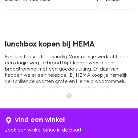
lunchbox kopen bij HEMA
Een lunchbox is heel handig. Voor naar je werk of tijdens
een dagje weg. Je brood blijft langer vers in een
broodtrommel met een goede sluiting. En daarvan
hebben we er een heleboel. Bij HEMA koop je namelijk
verschillende soorten grote en kleine broodtrommels.
De meeste lunchboxen hebben handige vakjes,
waardoor je er niet alleen brood in kunt doen, maar
bijvoorbeeld ook gesneden groente en fruit. Zo kun je
iedere dag genieten van een heerlijk verse en
gevarieerde lunch.
vind een winkel
zoek een winkel bij jou in de buurt
broodtrommels met vakjes