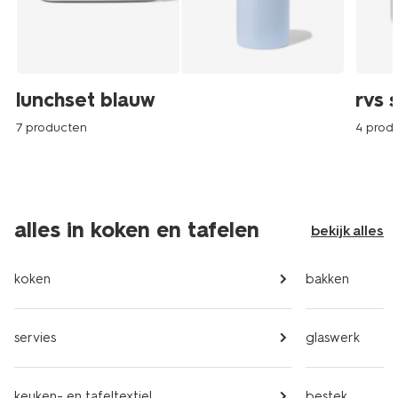
lunchset blauw
rvs 
7 producten
4 prod
alles in koken en tafelen
bekijk alles
koken
bakken
servies
glaswerk
keuken- en tafeltextiel
bestek