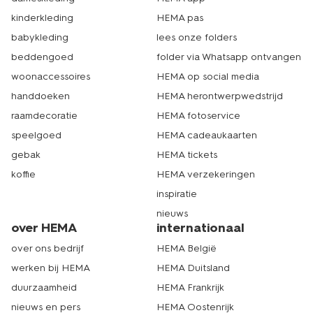
kinderkleding
HEMA pas
babykleding
lees onze folders
beddengoed
folder via Whatsapp ontvangen
woonaccessoires
HEMA op social media
handdoeken
HEMA herontwerpwedstrijd
raamdecoratie
HEMA fotoservice
speelgoed
HEMA cadeaukaarten
gebak
HEMA tickets
koffie
HEMA verzekeringen
inspiratie
nieuws
over HEMA
internationaal
over ons bedrijf
HEMA België
werken bij HEMA
HEMA Duitsland
duurzaamheid
HEMA Frankrijk
nieuws en pers
HEMA Oostenrijk