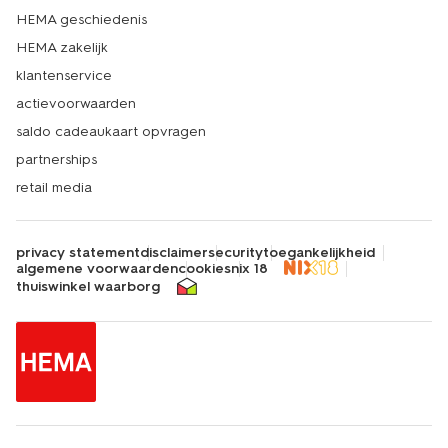
HEMA geschiedenis
HEMA zakelijk
klantenservice
actievoorwaarden
saldo cadeaukaart opvragen
partnerships
retail media
privacy statement
disclaimer
security
toegankelijkheid
algemene voorwaarden
cookies
nix 18
thuiswinkel waarborg