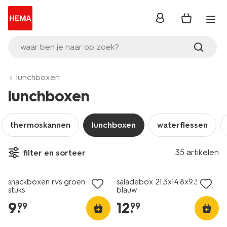
inloggen
waar ben je naar op zoek?
lunchboxen
lunchboxen
thermoskannen
lunchboxen
waterflessen
35 artikelen
filter en sorteer
nieuw
nieuw
snackboxen rvs groen - 2
saladebox 21.3x14.8x9.3cm
stuks
blauw
9
.
12
.
99
99