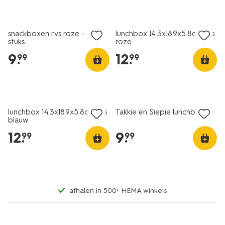
nieuw
nieuw
snackboxen rvs roze - 2
lunchbox 14.3x18.9x5.8cm rvs
stuks
roze
9
.
12
.
99
99
nieuw
nieuw
lunchbox 14.3x18.9x5.8cm rvs
Takkie en Siepie lunchbox
blauw
12
.
9
.
99
99
afhalen in 500+ HEMA winkels
nieuw