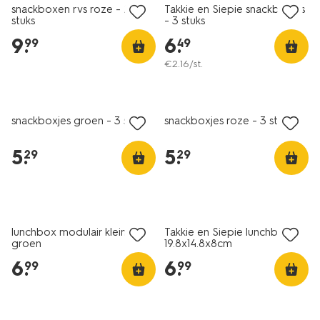
snackboxen rvs roze - 2
Takkie en Siepie snackboxjes
stuks
- 3 stuks
9
.
6
.
99
49
€
2
.
16
/st.
nieuw
nieuw
snackboxjes groen - 3 stuks
snackboxjes roze - 3 stuks
5
.
5
.
29
29
nieuw
nieuw
lunchbox modulair klein
Takkie en Siepie lunchbox
groen
19.8x14.8x8cm
6
.
6
.
99
99