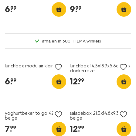
6
.
9
.
99
99
afhalen in 500+ HEMA winkels
lunchbox modulair klein grijs
lunchbox 14.3x18.9x5.8cm rvs
donkerroze
6
.
12
.
99
99
yoghurtbeker to go 420ml
saladebox 21.3x14.8x9.3cm
beige
beige
7
.
12
.
99
99