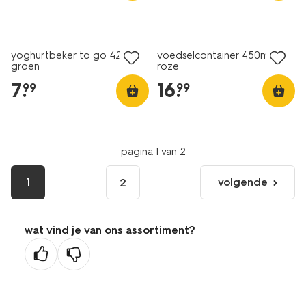
yoghurtbeker to go 420ml
voedselcontainer 450ml rvs
groen
roze
7
.
16
.
99
99
pagina 1 van 2
1
volgende
2
volgende
pagina
wat vind je van ons assortiment?