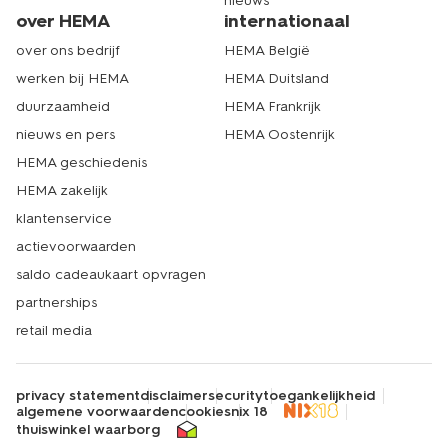
nieuws
over HEMA
internationaal
over ons bedrijf
HEMA België
werken bij HEMA
HEMA Duitsland
duurzaamheid
HEMA Frankrijk
nieuws en pers
HEMA Oostenrijk
HEMA geschiedenis
HEMA zakelijk
klantenservice
actievoorwaarden
saldo cadeaukaart opvragen
partnerships
retail media
privacy statement
disclaimer
security
toegankelijkheid
algemene voorwaarden
cookies
nix 18
thuiswinkel waarborg