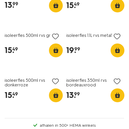
13
.
15
.
99
49
nieuw
isoleerfles 500ml rvs groen
isoleerfles 1.1L rvs metallic
15
.
19
.
49
99
nieuw
isoleerfles 500ml rvs
isoleerfles 350ml rvs
donkerroze
bordeauxrood
15
.
13
.
49
99
afhalen in 500+ HEMA winkels