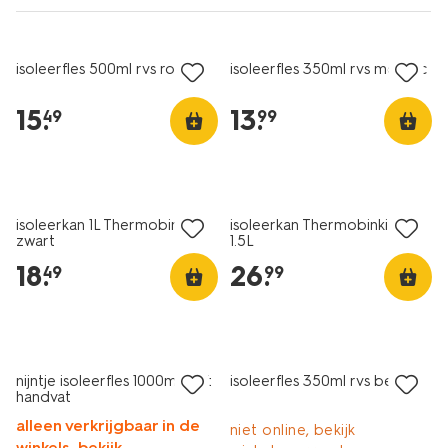
nieuw
isoleerfles 500ml rvs roze
isoleerfles 350ml rvs metallic
15
.
13
.
49
99
isoleerkan 1L Thermobinkie
isoleerkan Thermobinkie rvs
zwart
1.5L
18
.
26
.
49
99
sale
nijntje isoleerfles 1000ml met
isoleerfles 350ml rvs beige
handvat
alleen verkrijgbaar in de
niet online, bekijk
winkels, bekijk