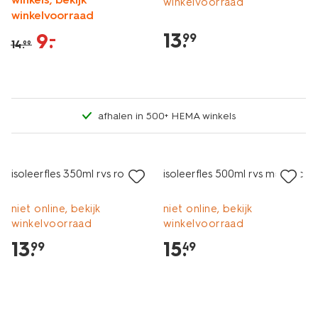
winkelvoorraad
winkelvoorraad
13
.
9
.
–
99
14
.
99
afhalen in 500+ HEMA winkels
isoleerfles 350ml rvs roze
isoleerfles 500ml rvs metallic
niet online, bekijk
niet online, bekijk
winkelvoorraad
winkelvoorraad
13
.
15
.
99
49