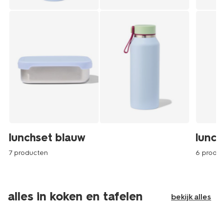
lunchset blauw
lunc
7 producten
6 prod
alles in koken en tafelen
bekijk alles