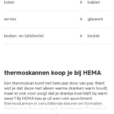
koken
bakken
servies
glaswerk
keuken- en tafeltextiel
bestek
thermoskannen koop je bij HEMA
Een thermoskan komt het hele jaar door van pas. Want
wist je dat deze niet alleen warme dranken warm houdt,
maar er ook voor zorgt dat je drankje koel blijft bij warm
weer? Bij HEMA kies je uit een ruim assortiment
thermoskannen in verschillende kleuren en formaten.
Handig voor thuis, op je werk of onderweg. Zo kun je je
koffie of
thee
ook uren later nog drinken en blijft het