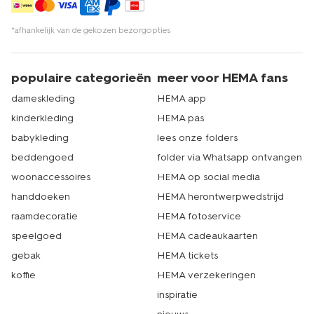
*afhankelijk van de gekozen bezorgopties
populaire categorieën
meer voor HEMA fans
dameskleding
HEMA app
kinderkleding
HEMA pas
babykleding
lees onze folders
beddengoed
folder via Whatsapp ontvangen
woonaccessoires
HEMA op social media
handdoeken
HEMA herontwerpwedstrijd
raamdecoratie
HEMA fotoservice
speelgoed
HEMA cadeaukaarten
gebak
HEMA tickets
koffie
HEMA verzekeringen
inspiratie