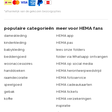
*afhankelijk van de gekozen bezorgopties
populaire categorieën
meer voor HEMA fans
dameskleding
HEMA app
kinderkleding
HEMA pas
babykleding
lees onze folders
beddengoed
folder via Whatsapp ontvangen
woonaccessoires
HEMA op social media
handdoeken
HEMA herontwerpwedstrijd
raamdecoratie
HEMA fotoservice
speelgoed
HEMA cadeaukaarten
gebak
HEMA tickets
koffie
HEMA verzekeringen
inspiratie