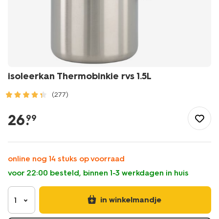
isoleerkan Thermobinkie rvs 1.5L
(277)
/koken-
tafelen/meenemen-
26
.
99
bewaren/isoleerkannen-
thermoskannen/isoleerkan-
thermobinkie-
rvs-
online nog 14 stuks op voorraad
1.5l-
voor 22:00 besteld, binnen 1-3 werkdagen in huis
80660024.html
in winkelmandje
1