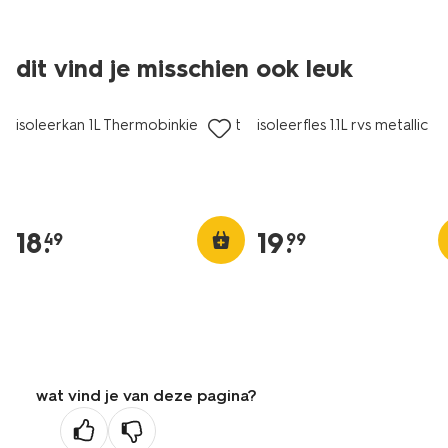
dit vind je misschien ook leuk
isoleerkan 1L Thermobinkie zwart
isoleerfles 1.1L rvs metallic
18
.
19
.
49
99
wat vind je van deze pagina?