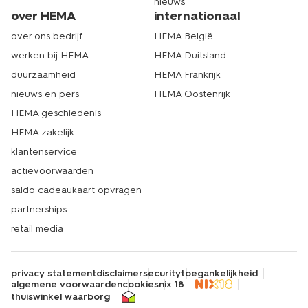
nieuws
over HEMA
internationaal
over ons bedrijf
HEMA België
werken bij HEMA
HEMA Duitsland
duurzaamheid
HEMA Frankrijk
nieuws en pers
HEMA Oostenrijk
HEMA geschiedenis
HEMA zakelijk
klantenservice
actievoorwaarden
saldo cadeaukaart opvragen
partnerships
retail media
privacy statement
disclaimer
security
toegankelijkheid
algemene voorwaarden
cookies
nix 18
thuiswinkel waarborg