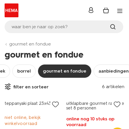
inloggen
waar ben je naar op zoek?
gourmet en fondue
gourmet en fondue
tek
borrel
gourmet en fondue
aanbiedingen
6 artikelen
filter en sorteer
sale
sale
teppanyaki plaat 23x43
uitklapbare gourmet raclette
set 8 personen
niet online, bekijk
online nog 10 stuks op
winkelvoorraad
voorraad