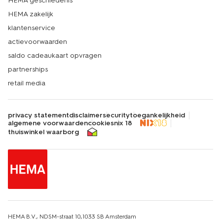
HEMA geschiedenis
HEMA zakelijk
klantenservice
actievoorwaarden
saldo cadeaukaart opvragen
partnerships
retail media
privacy statement
disclaimer
security
toegankelijkheid
algemene voorwaarden
cookies
nix 18
thuiswinkel waarborg
HEMA B.V., NDSM-straat 10,1033 SB Amsterdam