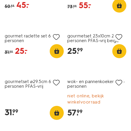
45
.
–
55
.
–
50
.
73
.
99
99
sale
gourmet raclette set 6
gourmetset 23x10cm 2
personen
personen PFAS-vrij beige
25
.
25
.
–
99
31
.
99
gourmetset ⌀29.5cm 6
wok- en pannenkoekenset 6
personen PFAS-vrij
personen
niet online, bekijk
winkelvoorraad
31
.
57
.
99
99