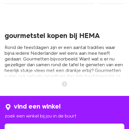
gourmetstel kopen bij HEMA
Rond de feestdagen zijn er een aantal tradities waar
bijna iedere Nederlander wel eens aan mee heeft
gedaan. Gourmetten bijvoorbeeld. Want wat is er nu
gezelliger dan samen rond de tafel te genieten van een
heerlijk stukje vlees met een drankje erbij? Gourmetten
is dan ook net iets gezelliger dan één hoofdgerecht. Je
bent er immers langer mee bezig waardoor vanzelf de
mooiste gesprekken aan tafel ontstaan. Ben je nog op
zoek naar een nieuw gourmetstel? Bekijk dan eens ons
aanbod op hema.nl. Voor een zacht prijsje scoor je al
jouw gourmetbenodigdheden. Op naar de feestdagen!
vind een winkel
zoek een winkel bij jou in de buurt
losse gourmet-accessoires op
zoek