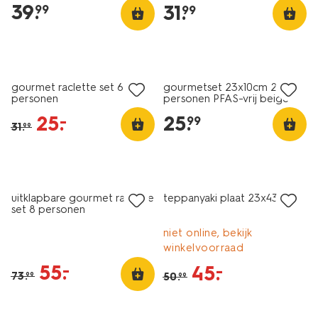
39
.
31
.
99
99
sale
gourmet raclette set 6
gourmetset 23x10cm 2
personen
personen PFAS-vrij beige
25
.
25
.
–
99
31
.
99
sale
sale
uitklapbare gourmet raclette
teppanyaki plaat 23x43
set 8 personen
niet online, bekijk
winkelvoorraad
55
.
–
45
.
–
73
.
50
.
99
99