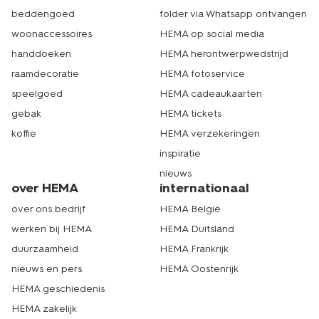
voor jouw diner al druk genoeg zijn. Daarom bestel je
beddengoed
folder via Whatsapp ontvangen
jouw benodigdheden gemakkelijk online, waarna je jouw
woonaccessoires
HEMA op social media
bestelling snel in huis hebt. Kom je toch liever langs in
één van onze winkels? Dat kan natuurlijk ook. Met ruim
handdoeken
HEMA herontwerpwedstrijd
500 winkels is er altijd wel een HEMA bij jou in de buurt.
raamdecoratie
HEMA fotoservice
Echt HEMA.
speelgoed
HEMA cadeaukaarten
gebak
HEMA tickets
koffie
HEMA verzekeringen
inspiratie
nieuws
over HEMA
internationaal
over ons bedrijf
HEMA België
werken bij HEMA
HEMA Duitsland
duurzaamheid
HEMA Frankrijk
nieuws en pers
HEMA Oostenrijk
HEMA geschiedenis
HEMA zakelijk