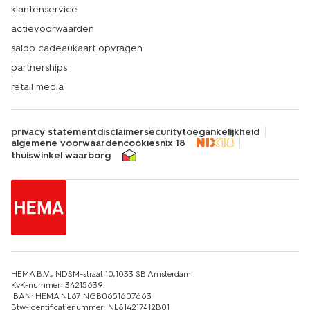
klantenservice
actievoorwaarden
saldo cadeaukaart opvragen
partnerships
retail media
privacy statement
disclaimer
security
toegankelijkheid
algemene voorwaarden
cookies
nix 18
thuiswinkel waarborg
HEMA B.V., NDSM-straat 10,1033 SB Amsterdam
KvK-nummer: 34215639
IBAN: HEMA NL67INGB0651607663
Btw-identificatienummer: NL814217412B01