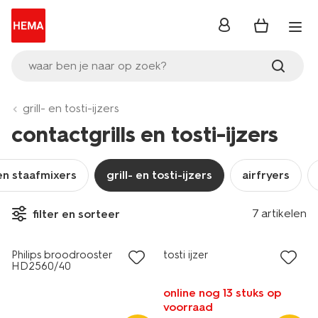
inloggen
waar ben je naar op zoek?
grill- en tosti-ijzers
contactgrills en tosti-ijzers
en staafmixers
grill- en tosti-ijzers
airfryers
7 artikelen
filter en sorteer
beste koop
Philips broodrooster
tosti ijzer
HD2560/40
online nog 13 stuks op
voorraad