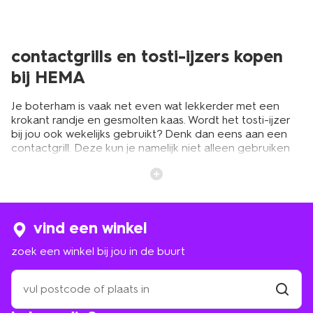
contactgrills en tosti-ijzers kopen
bij HEMA
Je boterham is vaak net even wat lekkerder met een
krokant randje en gesmolten kaas. Wordt het tosti-ijzer
bij jou ook wekelijks gebruikt? Denk dan eens aan een
contactgrill. Deze kun je namelijk niet alleen gebruiken
als tostiapparaat, het is ook ideaal voor het bereiden van
stukken vlees en groente. Bijkomend voordeel: doordat
de tosti-ijzers en contactgrills bij HEMA over een
antiaanbaklaag beschikken, is boter toevoegen niet
nodig. Zo zet je in een handomdraai een gezonde
vind een winkel
maaltijd op tafel.
zoek een winkel bij jou in de buurt
bereid gemakkelijk je maaltijd met
zoek
een
de multigrill
winkel
vind