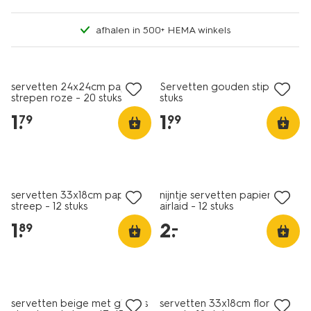
afhalen in 500+ HEMA winkels
servetten 24x24cm papier
Servetten gouden stip 20
strepen roze - 20 stuks
stuks
1
.
1
.
79
99
laag geprijsd
servetten 33x18cm papier
nijntje servetten papier
streep - 12 stuks
airlaid - 12 stuks
1
.
2
.
–
89
servetten beige met glitters
servetten 33x18cm floraal