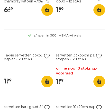
chambray katoen 47x47 - 2
goud - 12 stuks
stuks
6
.
1
.
49
89
afhalen in 500+ HEMA winkels
Takkie servetten 33x33cm
servetten 33x33cm papier
papier - 20 stuks
strepen - 20 stuks
online nog 10 stuks op
voorraad
1
.
1
.
99
99
servetten hart goud 24x24
servetten 10x20cm papier