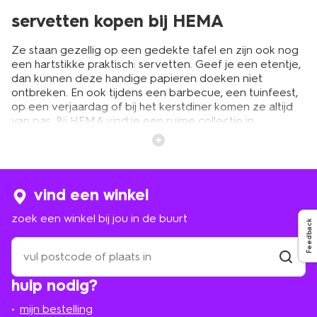
servetten kopen bij HEMA
Ze staan gezellig op een gedekte tafel en zijn ook nog
een hartstikke praktisch: servetten. Geef je een etentje,
dan kunnen deze handige papieren doeken niet
ontbreken. En ook tijdens een barbecue, een tuinfeest,
op een verjaardag of bij het kerstdiner komen ze altijd
van pas. Bij HEMA vind je een ruime collectie in
verschillende uitvoeringen. Van papier tot katoen, met
of zonder print en klein of groot. Tijdens het seizoen
vind je de leukste servetten voor de feestdagen. Zoals
servetten voor Pasen. Shop andere
paasdecoratie
erbij
en je paastafel is compleet. Wat voor servet je ook
vind een winkel
zoekt, bij HEMA zit je altijd goed.
zoek een winkel bij jou in de buurt
Feedback
zoek
katoenen en papieren servetten
een
winkel
vind
Voor speciale gelegenheden is een voorraad servetten
hulp nodig?
winkel
bij
altijd handig om in huis te hebben. Ze komen namelijk
jou
altijd wel van pas. Tijdens een etentje bijvoorbeeld. Of
mijn bestelling
in