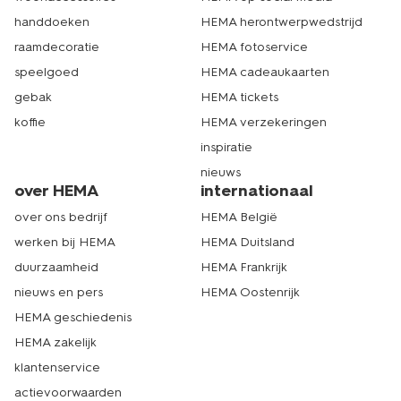
handdoeken
HEMA herontwerpwedstrijd
raamdecoratie
HEMA fotoservice
speelgoed
HEMA cadeaukaarten
gebak
HEMA tickets
koffie
HEMA verzekeringen
inspiratie
nieuws
over HEMA
internationaal
over ons bedrijf
HEMA België
werken bij HEMA
HEMA Duitsland
duurzaamheid
HEMA Frankrijk
nieuws en pers
HEMA Oostenrijk
HEMA geschiedenis
HEMA zakelijk
klantenservice
actievoorwaarden