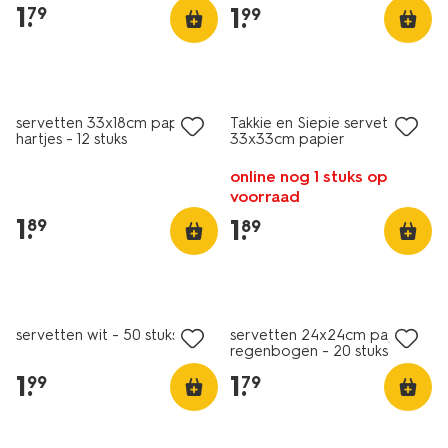
1
.
1
.
79
99
servetten 33x18cm papier
Takkie en Siepie servetten
hartjes - 12 stuks
33x33cm papier
online nog 1 stuks op
voorraad
1
.
1
.
89
89
servetten wit - 50 stuks
servetten 24x24cm papier
regenbogen - 20 stuks
1
.
1
.
99
79