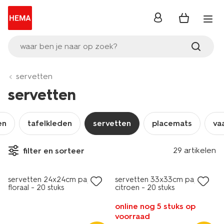
inloggen
waar ben je naar op zoek?
servetten
servetten
en
tafelkleden
servetten
placemats
va
29 artikelen
filter en sorteer
servetten 24x24cm papier
servetten 33x33cm papier
floraal - 20 stuks
citroen - 20 stuks
online nog 5 stuks op
voorraad