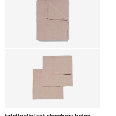
tafeltextiel set chambray beige