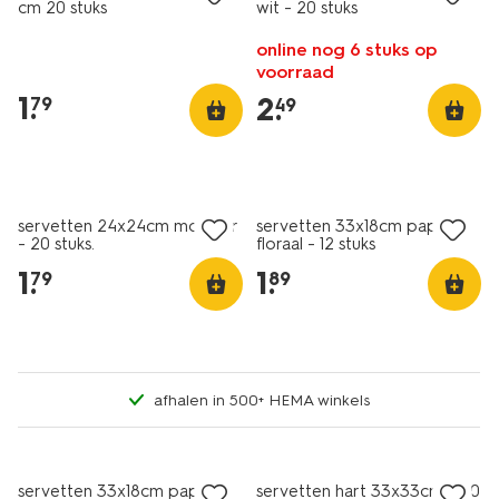
cm 20 stuks
wit - 20 stuks
online nog 6 stuks op
voorraad
1
.
2
.
79
49
servetten 24x24cm monster
servetten 33x18cm papier
- 20 stuks.
floraal - 12 stuks
1
.
1
.
79
89
afhalen in 500+ HEMA winkels
servetten 33x18cm papier
servetten hart 33x33cm - 20