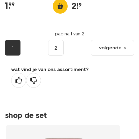
1
.
2
.
99
19
pagina 1 van 2
1
volgende
2
volgende
pagina
wat vind je van ons assortiment?
shop de set