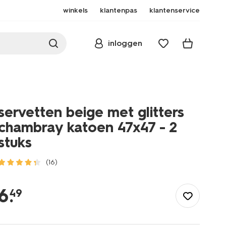
winkels
klantenpas
klantenservice
inloggen
servetten beige met glitters
chambray katoen 47x47 - 2
stuks
(16)
/koken-
tafelen/keukentextiel-
6
.
49
tafeltextiel/servetten/servetten-
beige-
met-