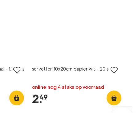
l - 12 stuks
servetten 10x20cm papier wit - 20 stuks
online nog 4 stuks op voorraad
2
.
49