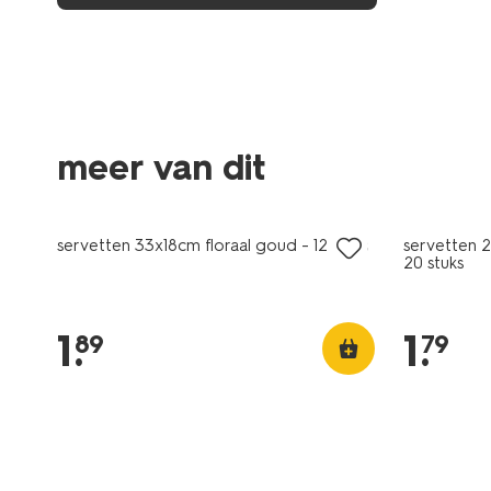
meer van dit
servetten 33x18cm floraal goud - 12 stuks
servetten 
20 stuks
1
.
1
.
89
79