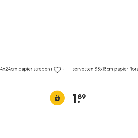
24x24cm papier strepen roze -
servetten 33x18cm papier floraa
1
.
89