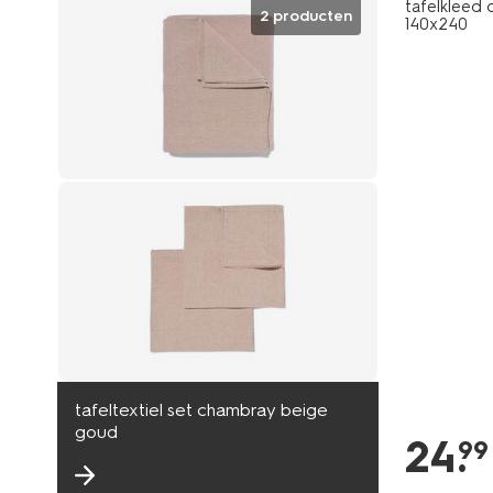
tafelkleed
2 producten
140x240
tafeltextiel set chambray beige
goud
24
.
99