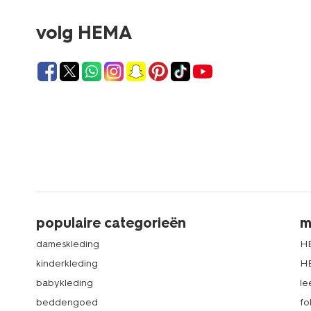
volg HEMA
populaire categorieën
m
dameskleding
H
kinderkleding
H
babykleding
le
beddengoed
fo