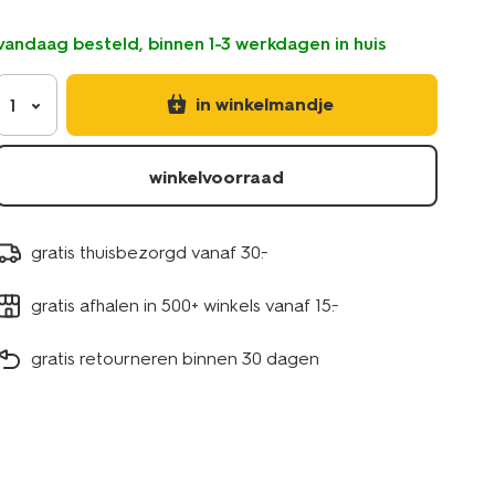
glitters-
chambray-
vandaag besteld, binnen 1-3 werkdagen in huis
katoen-
47x47-
-
in winkelmandje
1
-2-
stuks-
5300298.html
winkelvoorraad
gratis thuisbezorgd vanaf 30.-
gratis afhalen in 500+ winkels vanaf 15.-
gratis retourneren binnen 30 dagen