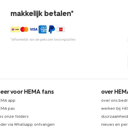
makkelijk betalen*
*afhankelijk van de gekozen bezorgopties
eer voor HEMA fans
over HEM
EMA app
over ons bedri
EMA pas
werken bij H
es onze folders
duurzaamhei
lder via Whatsapp ontvangen
nieuws en per