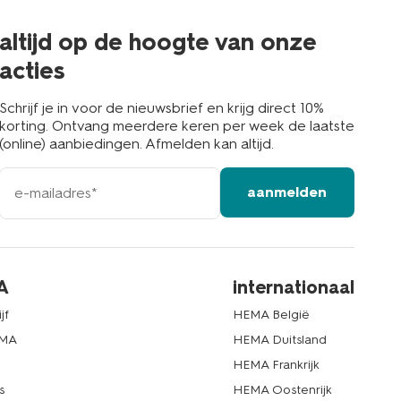
de
buurt
altijd op de hoogte van onze
acties
Schrijf je in voor de nieuwsbrief en krijg direct 10%
korting. Ontvang meerdere keren per week de laatste
(online) aanbiedingen. Afmelden kan altijd.
e-
aanmelden
mailadres
A
internationaal
jf
HEMA België
EMA
HEMA Duitsland
d
HEMA Frankrijk
s
HEMA Oostenrijk