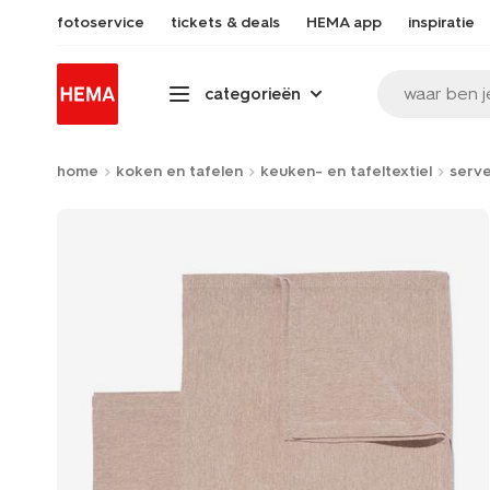
fotoservice
tickets & deals
HEMA app
inspiratie
waar ben j
categorieën
home
koken en tafelen
keuken- en tafeltextiel
serv