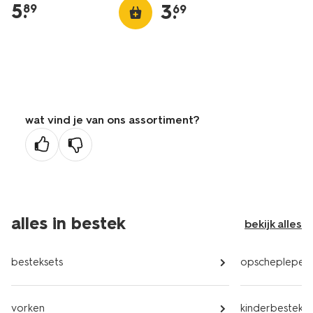
5
.
3
.
89
69
wat vind je van ons assortiment?
alles in bestek
bekijk alles
besteksets
opscheplepels
vorken
kinderbestek