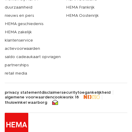
duurzaamheid
HEMA Frankrijk
nieuws en pers
HEMA Oostenrijk
HEMA geschiedenis
HEMA zakelijk
klantenservice
actievoorwaarden
saldo cadeaukaart opvragen
partnerships
retail media
privacy statement
disclaimer
security
toegankelijkheid
algemene voorwaarden
cookies
nix 18
thuiswinkel waarborg