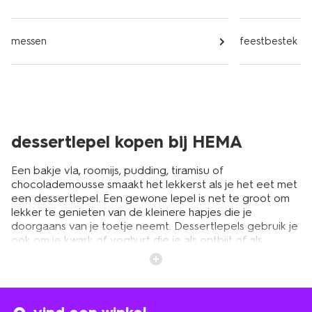
messen
feestbestek
dessertlepel kopen bij HEMA
Een bakje vla, roomijs, pudding, tiramisu of
chocolademousse smaakt het lekkerst als je het eet met
een dessertlepel. Een gewone lepel is net te groot om
lekker te genieten van de kleinere hapjes die je
doorgaans van je toetje neemt. Dessertlepels gebruik je
ook om je kwark of yoghurt die je als ontbijt of als
tussendoortje eet mee weg te lepelen. Kortom,
besteksets
bestaan niet alleen uit messen, vorken en
lepels. Het is pas een complete set met dessertlepels in
dezelfde stijl. HEMA heeft verschillende soorten in het
assortiment.