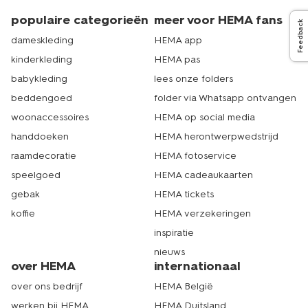
populaire categorieën
meer voor HEMA fans
Feedback
dameskleding
HEMA app
kinderkleding
HEMA pas
babykleding
lees onze folders
beddengoed
folder via Whatsapp ontvangen
woonaccessoires
HEMA op social media
handdoeken
HEMA herontwerpwedstrijd
raamdecoratie
HEMA fotoservice
speelgoed
HEMA cadeaukaarten
gebak
HEMA tickets
koffie
HEMA verzekeringen
inspiratie
nieuws
over HEMA
internationaal
over ons bedrijf
HEMA België
werken bij HEMA
HEMA Duitsland