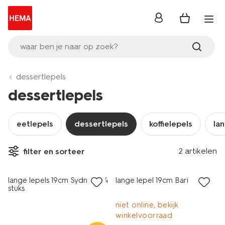
inloggen
waar ben je naar op zoek?
dessertlepels
dessertlepels
eetlepels
dessertlepels
koffielepels
la
3+1 gratis
3+1 gratis
2 artikelen
filter en sorteer
met je HEMA pas
met je HEMA pas
lange lepels 19cm Sydney - 4
lange lepel 19cm Bari
stuks
niet online, bekijk
winkelvoorraad