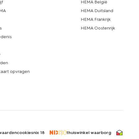
jf
HEMA België
EMA
HEMA Duitsland
d
HEMA Frankrijk
s
HEMA Oostenrijk
denis
e
rden
kaart opvragen
waarden
cookies
nix 18
thuiswinkel waarborg