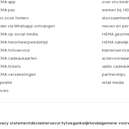
EMA app
over ons bedri
EMA pas
werken bij H
es onze folders
duurzaamhei
lder via Whatsapp ontvangen
nieuws en per
MA op social media
HEMA geschie
MA herontwerpwedstrijd
HEMA zakelijk
MA fotoservice
klantenservic
MA cadeaukaarten
actievoorwaa
MA tickets
saldo cadeau
MA verzekeringen
partnerships
spiratie
retail media
euws
ivacy statement
disclaimer
security
toegankelijkheid
algemene voor