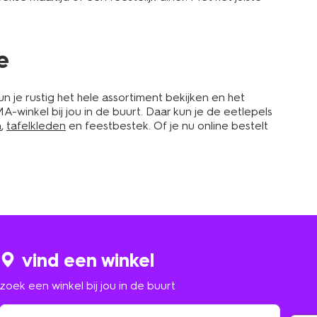
e
n je rustig het hele assortiment bekijken en het
-winkel bij jou in de buurt. Daar kun je de eetlepels
n
,
tafelkleden
en feestbestek. Of je nu online bestelt
vind een winkel
zoek een winkel bij jou in de buurt
zoek