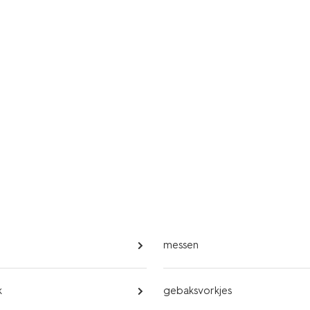
messen
k
gebaksvorkjes