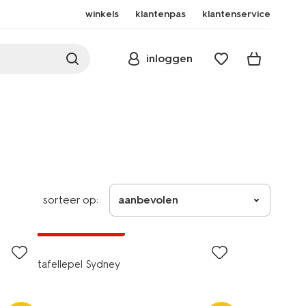
winkels
klantenpas
klantenservice
inloggen
sorteer op:
aanbevolen
3+1 gratis
met je HEMA pas
tafellepel Sydney