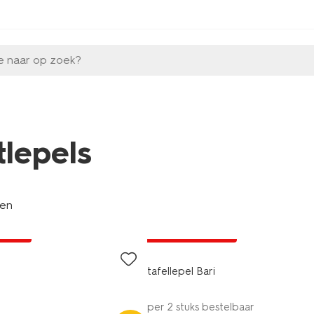
e naar op zoek?
tlepels
len
3+1 gratis
A pas
met je HEMA pas
tafellepel Bari
per 2 stuks bestelbaar