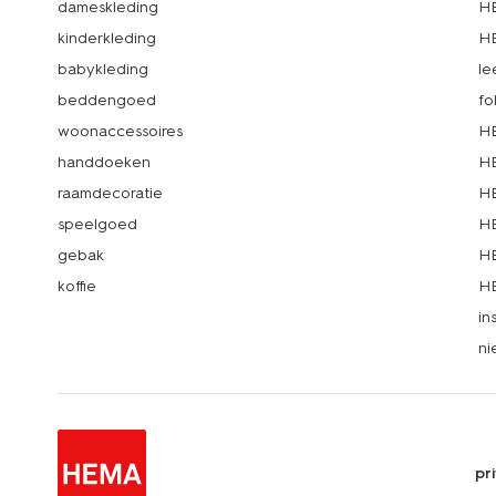
dameskleding
H
kinderkleding
H
babykleding
le
beddengoed
fo
woonaccessoires
HE
handdoeken
HE
raamdecoratie
HE
speelgoed
HE
gebak
HE
koffie
HE
in
ni
pr