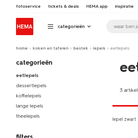
fotoservice
tickets & deals
HEMA app
inspiratie
waar ben j
categorieën
home
koken en tafelen
bestek
lepels
eetlepels
categorieën
ee
eetlepels
dessertlepels
3 artike
koffielepels
3+1 gratis
met je HEM
lange lepels
theelepels
lepel zwart
filters