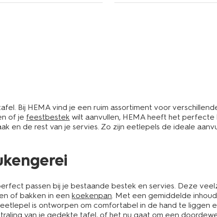
tafel. Bij HEMA vind je een ruim assortiment voor verschillen
en of je
feestbestek
wilt aanvullen, HEMA heeft het perfecte
aak en de rest van je servies. Zo zijn eetlepels de ideale aanv
eukengerei
e perfect passen bij je bestaande bestek en servies. Deze veelz
ken of bakken in een
koekenpan
. Met een gemiddelde inhoud 
eetlepel is ontworpen om comfortabel in de hand te liggen en 
straling van je gedekte tafel, of het nu gaat om een doordewee