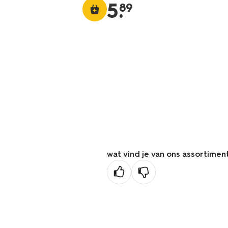
5
.
89
wat vind je van ons assortimen