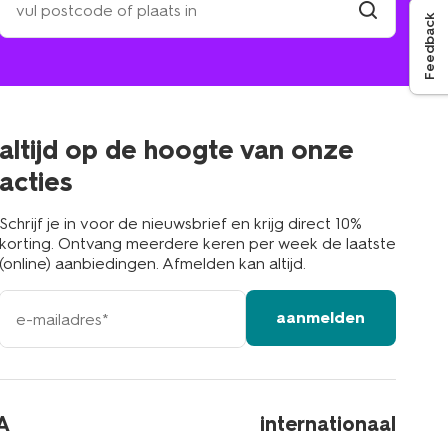
een
Feedback
winkel
vind
winkel
bij
jou
in
de
buurt
altijd op de hoogte van onze
acties
Schrijf je in voor de nieuwsbrief en krijg direct 10%
korting. Ontvang meerdere keren per week de laatste
(online) aanbiedingen. Afmelden kan altijd.
e-
aanmelden
mailadres
A
internationaal