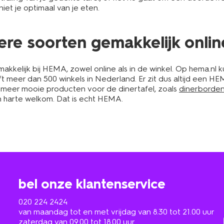
iet je optimaal van je eten.
dere soorten gemakkelijk onlin
kkelijk bij HEMA, zowel online als in de winkel. Op hema.nl ku
meer dan 500 winkels in Nederland. Er zit dus altijd een HEMA
 meer mooie producten voor de dinertafel, zoals
dinerborde
an harte welkom. Dat is echt HEMA.
bel onze klantenservice
020 224 2424
van maandag tot en met vrijdag van 8.30 tot 21.00 uur
zaterdag van 09.00 tot 18.00 uur