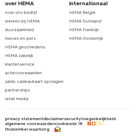
taartjes ‘s ochtends vroeg klaar om op te halen, bij het
over HEMA
internationaal
door jou gekozen filiaal en geniet jij van verse gebakjes.
over ons bedrijf
HEMA België
Zijn de gebakjes voor een jarige? Met een
verjaardagskalender hoef je nooit meer een verjaardag
werken bij HEMA
HEMA Duitsland
te missen. Echt HEMA.
duurzaamheid
HEMA Frankrijk
nieuws en pers
HEMA Oostenrijk
HEMA geschiedenis
HEMA zakelijk
klantenservice
actievoorwaarden
saldo cadeaukaart opvragen
partnerships
retail media
privacy statement
disclaimer
security
toegankelijkheid
algemene voorwaarden
cookies
nix 18
thuiswinkel waarborg