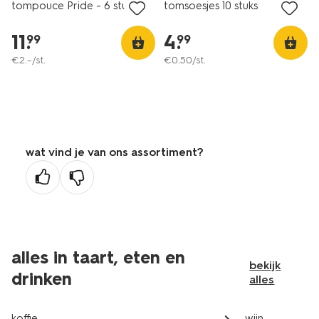
tompouce Pride - 6 stuks
tomsoesjes 10 stuks
11
.
4
.
99
99
€
2
.
–
/st.
€
0
.
50
/st.
wat vind je van ons assortiment?
alles in taart, eten en
bekijk
drinken
alles
koffie
wijn