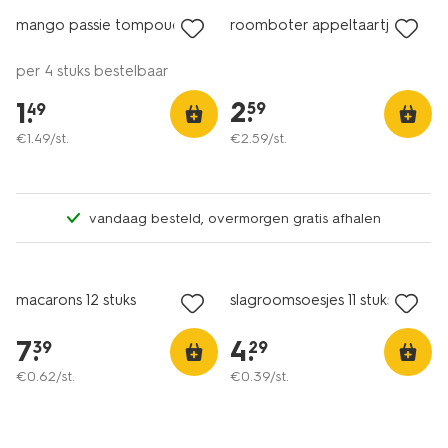
mango passie tompouce
roomboter appeltaartje
per 4 stuks bestelbaar
2
.
1
.
59
49
€
1
.
49
/st.
€
2
.
59
/st.
vandaag besteld, overmorgen gratis afhalen
macarons 12 stuks
slagroomsoesjes 11 stuks
7
.
4
.
39
29
€
0
.
62
/st.
€
0
.
39
/st.