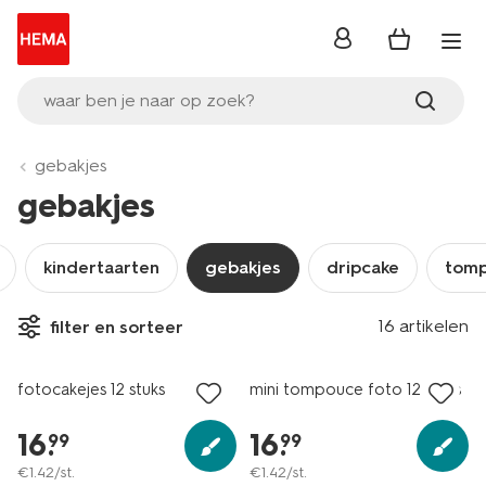
inloggen
waar ben je naar op zoek?
gebakjes
gebakjes
kindertaarten
gebakjes
dripcake
tom
16 artikelen
filter en sorteer
fotocakejes 12 stuks
mini tompouce foto 12 stuks
16
.
16
.
99
99
€
1
.
42
/st.
€
1
.
42
/st.