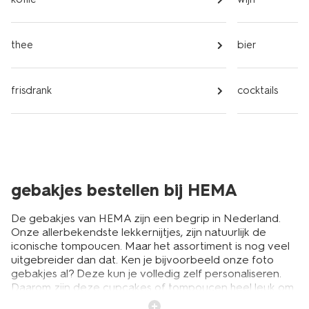
thee
bier
frisdrank
cocktails
gebakjes bestellen bij HEMA
De gebakjes van HEMA zijn een begrip in Nederland.
Onze allerbekendste lekkernijtjes, zijn natuurlijk de
iconische tompoucen. Maar het assortiment is nog veel
uitgebreider dan dat. Ken je bijvoorbeeld onze foto
gebakjes al? Deze kun je volledig zelf personaliseren.
Daarom zijn deze cupcakes of tompoucen heel leuk om
uit te delen op een verjaardag of als
afscheidscadeau