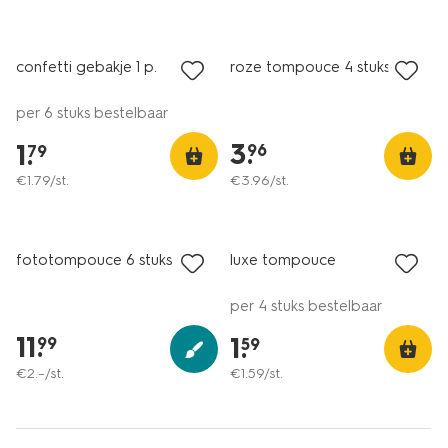
confetti gebakje 1 p.
roze tompouce 4 stuks
per 6 stuks bestelbaar
3
.
1
.
96
79
€
1
.
79
/st.
€
3
.
96
/st.
fototompouce 6 stuks
luxe tompouce
per 4 stuks bestelbaar
11
.
1
.
99
59
€
2
.
–
/st.
€
1
.
59
/st.