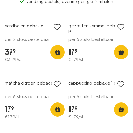
vandaag besteld, overmorgen gratis afhalen
aardbeien gebakje
gezouten karamel gebakje 1
p.
per 2 stuks bestelbaar
per 6 stuks bestelbaar
3
.
1
.
29
79
€
3
.
29
/st.
€
1
.
79
/st.
matcha citroen gebakje 1 p.
cappuccino gebakje 1 p.
per 6 stuks bestelbaar
per 6 stuks bestelbaar
1
.
1
.
79
79
€
1
.
79
/st.
€
1
.
79
/st.
2 voor 3.99