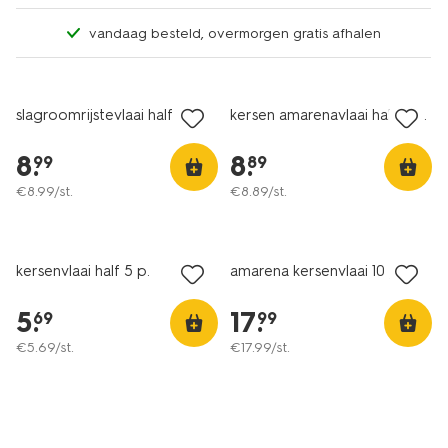
vandaag besteld, overmorgen gratis afhalen
slagroomrijstevlaai half 5 p.
kersen amarenavlaai half 5 p.
8
.
8
.
99
89
€
8
.
99
/st.
€
8
.
89
/st.
kersenvlaai half 5 p.
amarena kersenvlaai 10 p.
5
.
17
.
69
99
€
5
.
69
/st.
€
17
.
99
/st.