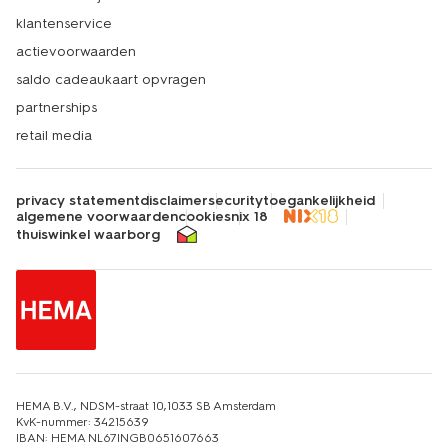
klantenservice
actievoorwaarden
saldo cadeaukaart opvragen
partnerships
retail media
privacy statement
disclaimer
security
toegankelijkheid
algemene voorwaarden
cookies
nix 18
thuiswinkel waarborg
HEMA B.V., NDSM-straat 10,1033 SB Amsterdam
KvK-nummer: 34215639
IBAN: HEMA NL67INGB0651607663