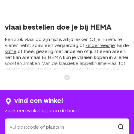
vlaai bestellen doe je bij HEMA
Een stuk vlaai op zijn tijd is altijd lekker. Of je nu iets te
vieren hebt, zoals een verjaardag of
kinderfeestje
. Bij de
koffie
of thee, gezellig met anderen of juist even alleen:
het kan allemaal. Bij HEMA kun je vlaaien kopen in allerlei
soorten smaken. Van de klassieke appelkruimelvlaai tot
de slagroomrijstevlaai en van kersenvlaai tot de luxe
skivlaai. Er zit er altijd wel eentje bij die jij lekker vindt. En
vlaai bestellen is heel eenvoudig. Gewoon online via
hema.nl of bij een van onze winkels met gebakafdeling.
Dus heb je binnenkort iets te vieren of gewoon zin in
iets lekkers? Bekijk dan snel onze vlaaien.
vind een winkel
zoek een winkel bij jou in de buurt
welke vlaai kies jij?
zoek
een
Op de gebakafdeling van HEMA vind je allerlei soorten
winkel
vind