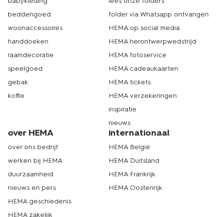
babykleding
lees onze folders
beddengoed
folder via Whatsapp ontvangen
woonaccessoires
HEMA op social media
handdoeken
HEMA herontwerpwedstrijd
raamdecoratie
HEMA fotoservice
speelgoed
HEMA cadeaukaarten
gebak
HEMA tickets
koffie
HEMA verzekeringen
inspiratie
nieuws
over HEMA
internationaal
over ons bedrijf
HEMA België
werken bij HEMA
HEMA Duitsland
duurzaamheid
HEMA Frankrijk
nieuws en pers
HEMA Oostenrijk
HEMA geschiedenis
HEMA zakelijk