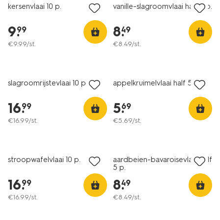
kersenvlaai 10 p.
vanille-slagroomvlaai half 5 p.
9
.
8
.
99
49
€
9
.
99
/st.
€
8
.
49
/st.
slagroomrijstevlaai 10 p.
appelkruimelvlaai half 5 p.
16
.
5
.
99
69
€
16
.
99
/st.
€
5
.
69
/st.
stroopwafelvlaai 10 p.
aardbeien-bavaroisevlaai half
5 p.
16
.
8
.
99
49
€
16
.
99
/st.
€
8
.
49
/st.