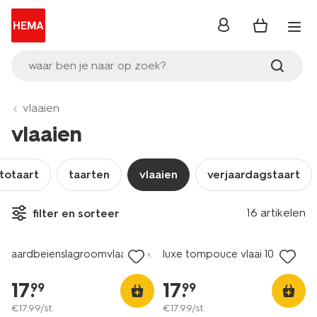
inloggen
waar ben je naar op zoek?
vlaaien
vlaaien
totaart
taarten
vlaaien
verjaardagstaart
16 artikelen
filter en sorteer
aardbeienslagroomvlaai 10 p.
luxe tompouce vlaai 10 p.
17
.
17
.
99
99
€
17
.
99
/st.
€
17
.
99
/st.