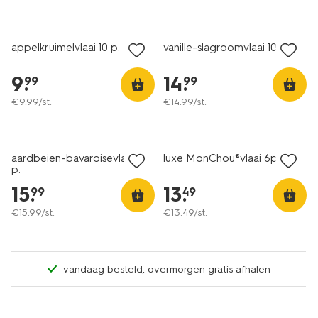
appelkruimelvlaai 10 p.
vanille-slagroomvlaai 10 p.
9
.
14
.
99
99
€
9
.
99
/st.
€
14
.
99
/st.
aardbeien-bavaroisevlaai 10
luxe MonChou®vlaai 6p.
p.
15
.
13
.
99
49
€
15
.
99
/st.
€
13
.
49
/st.
vandaag besteld, overmorgen gratis afhalen