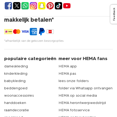
terecht bij HEMA. Denk aan
bestek
, mokken, placemats
en andere handige items voor in de keuken. Bestel
Feedback
gemakkelijk online op hema.nl of kom langs in een van
onze winkels. HEMA heeft meer dan 500 winkels in
makkelijk betalen*
Nederland. Er zit dus altijd een HEMA winkel bij jou in de
buurt. Dat is echt HEMA.
*afhankelijk van de gekozen bezorgopties
populaire categorieën
meer voor HEMA fans
dameskleding
HEMA app
kinderkleding
HEMA pas
babykleding
lees onze folders
beddengoed
folder via Whatsapp ontvangen
woonaccessoires
HEMA op social media
handdoeken
HEMA herontwerpwedstrijd
raamdecoratie
HEMA fotoservice