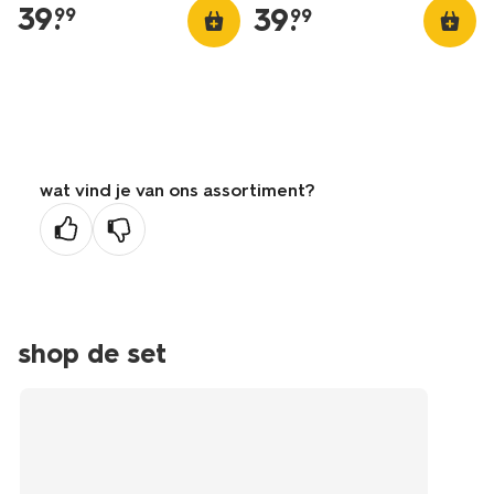
39
.
39
.
99
99
wat vind je van ons assortiment?
shop de set