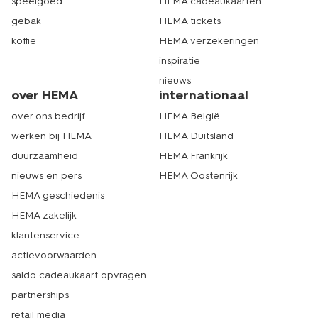
speelgoed
HEMA cadeaukaarten
gebak
HEMA tickets
koffie
HEMA verzekeringen
inspiratie
nieuws
over HEMA
internationaal
over ons bedrijf
HEMA België
werken bij HEMA
HEMA Duitsland
duurzaamheid
HEMA Frankrijk
nieuws en pers
HEMA Oostenrijk
HEMA geschiedenis
HEMA zakelijk
klantenservice
actievoorwaarden
saldo cadeaukaart opvragen
partnerships
retail media