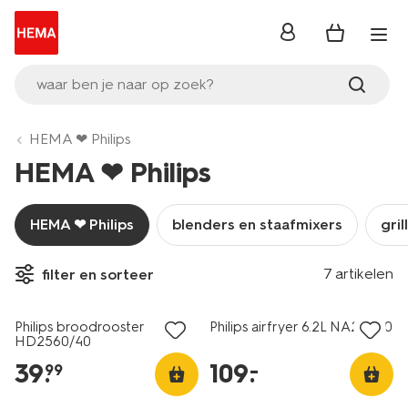
inloggen
waar ben je naar op zoek?
HEMA ❤ Philips
HEMA ❤ Philips
HEMA ❤ Philips
blenders en staafmixers
gril
7 artikelen
filter en sorteer
beste koop
Philips broodrooster
Philips airfryer 6.2L NA231/40
HD2560/40
39
.
109
.
–
99