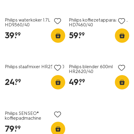
Philips waterkoker 1.7L
Philips koffiezetapparaat 1.2L
HD9360/40
HD7460/40
39
.
59
.
99
99
Philips staafmixer HR2521/40
Philips blender 600ml
HR2620/40
24
.
49
.
99
99
Philips SENSEO®
koffiepadmachine
CSA210/40
79
.
99