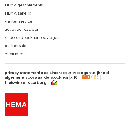
HEMA geschiedenis
HEMA zakelijk
klantenservice
actievoorwaarden
saldo cadeaukaart opvragen
partnerships
retail media
privacy statement
disclaimer
security
toegankelijkheid
algemene voorwaarden
cookies
nix 18
thuiswinkel waarborg