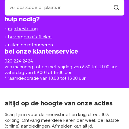
zoek
een
winkel
vind
hulp nodig?
winkel
bij
jou
mijn bestelling
in
de
bezorgen of afhalen
buurt
ruilen en retourneren
bel onze klantenservice
020 224 2424
van maandag tot en met vrijdag van 8.30 tot 21.00 uur
zaterdag van 09.00 tot 18.00 uur
* raamdecoratie van 10.00 tot 18.00 uur
altijd op de hoogte van onze acties
Schrijf je in voor de nieuwsbrief en krijg direct 10%
korting. Ontvang meerdere keren per week de laatste
(online) aanbiedingen. Afmelden kan altijd.