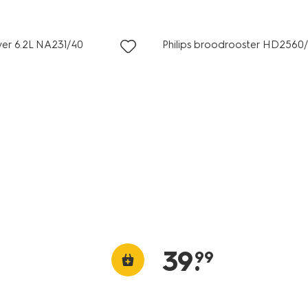
beste koop
fryer 6.2L NA231/40
Philips broodrooster HD2560
39
.
99