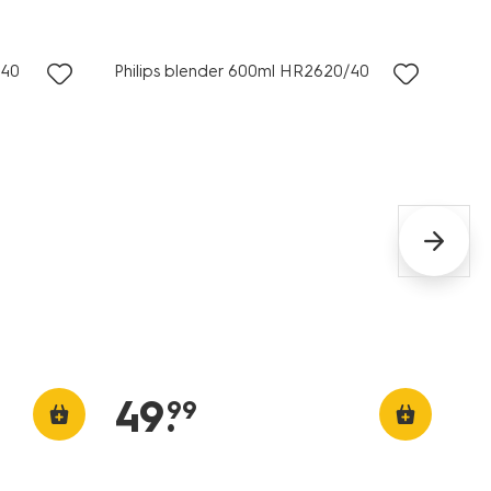
/40
Philips blender 600ml HR2620/40
49
.
99