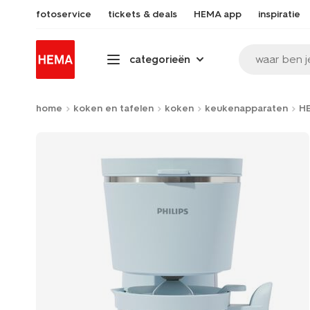
fotoservice
tickets & deals
HEMA app
inspiratie
waar ben j
categorieën
home
koken en tafelen
koken
keukenapparaten
HE