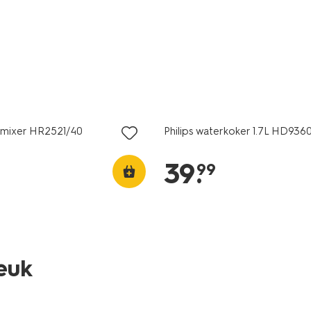
afmixer HR2521/40
Philips waterkoker 1.7L HD936
39
.
99
leuk
beste koop