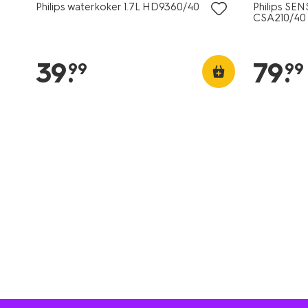
Philips waterkoker 1.7L HD9360/40
Philips SE
CSA210/40
39
.
79
.
99
99