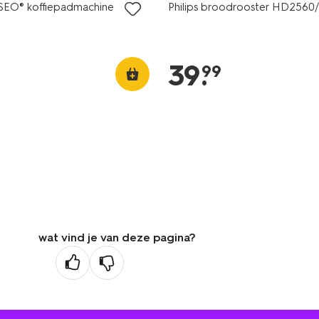
NSEO® koffiepadmachine
Philips broodrooster HD2560
39
.
99
wat vind je van deze pagina?