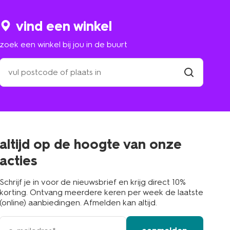
vind een winkel
zoek een winkel bij jou in de buurt
zoek
een
winkel
vind
winkel
bij
jou
in
de
buurt
altijd op de hoogte van onze
acties
Schrijf je in voor de nieuwsbrief en krijg direct 10%
korting. Ontvang meerdere keren per week de laatste
(online) aanbiedingen. Afmelden kan altijd.
e-