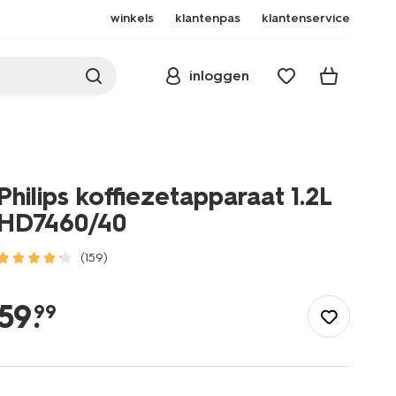
winkels
klantenpas
klantenservice
inloggen
Philips koffiezetapparaat 1.2L
HD7460/40
(159)
/koken-
tafelen/koken/keukenapparaten/philips/philips-
59
.
99
koffiezetapparaat-
1.2l-
hd7460%2F40-
13110002.html