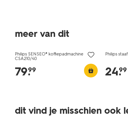
meer van dit
Philips SENSEO® koffiepadmachine
Philips sta
CSA210/40
79
.
24
.
99
99
dit vind je misschien ook 