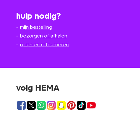
hulp nodig?
mijn bestelling
bezorgen of afhalen
ruilen en retourneren
volg HEMA