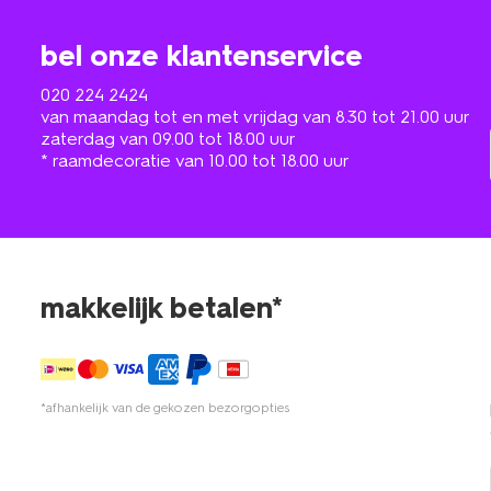
bel onze klantenservice
020 224 2424
van maandag tot en met vrijdag van 8.30 tot 21.00 uur
zaterdag van 09.00 tot 18.00 uur
* raamdecoratie van 10.00 tot 18.00 uur
makkelijk betalen*
*afhankelijk van de gekozen bezorgopties