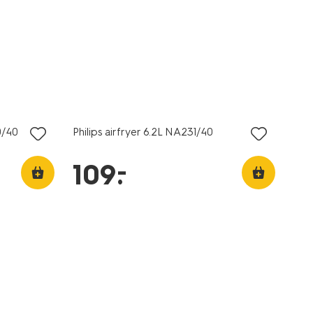
0/40
Philips airfryer 6.2L NA231/40
–
109
.