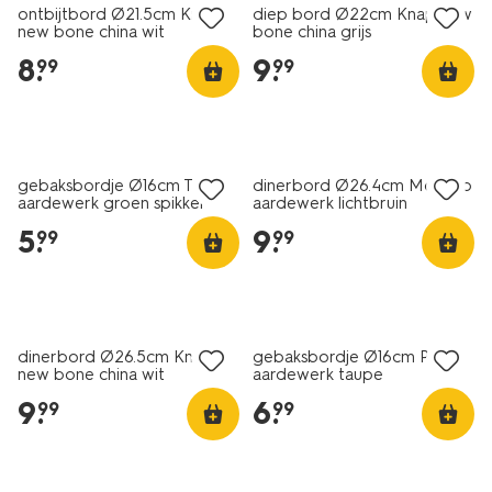
ontbijtbord Ø21.5cm Knap
diep bord Ø22cm Knap new
new bone china wit
bone china grijs
8
.
9
.
99
99
2+1 gratis
2+1 gratis
gebaksbordje Ø16cm Trend
dinerbord Ø26.4cm Monaco
aardewerk groen spikkel
aardewerk lichtbruin
5
.
9
.
99
99
2+1 gratis
2+1 gratis
dinerbord Ø26.5cm Knap
gebaksbordje Ø16cm Puur
new bone china wit
aardewerk taupe
9
.
6
.
99
99