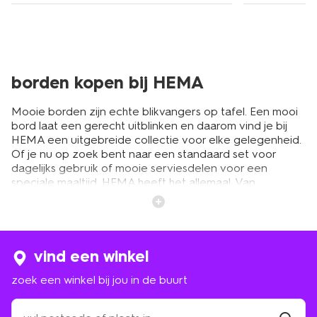
borden kopen bij HEMA
Mooie borden zijn echte blikvangers op tafel. Een mooi
bord laat een gerecht uitblinken en daarom vind je bij
HEMA een uitgebreide collectie voor elke gelegenheid.
Of je nu op zoek bent naar een standaard set voor
dagelijks gebruik of mooie serviesdelen voor een
speciale maaltijd, HEMA heeft het allemaal. Van
exemplaren met een opstaande rand voor soep tot
platte varianten voor het hoofdgerecht, er is voor ieder
wat wils. Je proeft je eten immers ook altijd een beetje
met je ogen. Een maaltijd smaakt dan ook nét even iets
lekkerder met een fijn bord. En krijg je eters, dan wil je
vind een winkel
natuurlijk dat niet alleen het eten goed smaakt, maar dat
zoek een winkel bij jou in de buurt
de tafel ook mooi gedekt is. Of je nu een compleet
servies zoekt of enkele losse items wilt toevoegen aan
zoek
je collectie, bij HEMA slaag je gegarandeerd. Ook voor