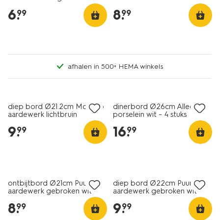
lichtbruin
6
.
8
.
99
99
afhalen in 500+ HEMA winkels
2+1 gratis
2+1 gratis
diep bord Ø21.2cm Monaco
dinerbord Ø26cm Alledag
aardewerk lichtbruin
porselein wit - 4 stuks
9
.
16
.
99
99
2+1 gratis
2+1 gratis
ontbijtbord Ø21cm Puur
diep bord Ø22cm Puur
aardewerk gebroken wit
aardewerk gebroken wit
8
.
9
.
99
99