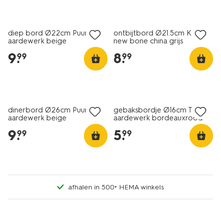
2+1 gratis
2+1 gratis
diep bord Ø22cm Puur
ontbijtbord Ø21.5cm Knap
aardewerk beige
new bone china grijs
9
.
8
.
99
99
2+1 gratis
2+1 gratis
dinerbord Ø26cm Puur
gebaksbordje Ø16cm Trend
aardewerk beige
aardewerk bordeauxrood
spikkel
9
.
5
.
99
99
afhalen in 500+ HEMA winkels
2+1 gratis
2+1 gratis