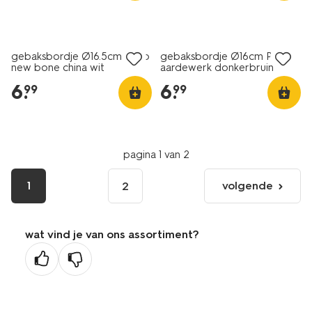
2+1 gratis
2+1 gratis
gebaksbordje Ø16.5cm Knap
gebaksbordje Ø16cm Puur
new bone china wit
aardewerk donkerbruin
6
.
6
.
99
99
pagina 1 van 2
1
volgende
2
volgende
pagina
wat vind je van ons assortiment?