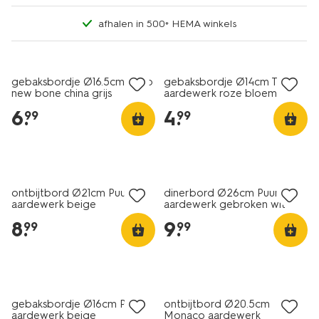
afhalen in 500+ HEMA winkels
2+1 gratis
2+1 gratis
gebaksbordje Ø16.5cm Knap
gebaksbordje Ø14cm Trend
new bone china grijs
aardewerk roze bloem
6
.
4
.
99
99
2+1 gratis
2+1 gratis
ontbijtbord Ø21cm Puur
dinerbord Ø26cm Puur
aardewerk beige
aardewerk gebroken wit
8
.
9
.
99
99
2+1 gratis
2+1 gratis
gebaksbordje Ø16cm Puur
ontbijtbord Ø20.5cm
aardewerk beige
Monaco aardewerk