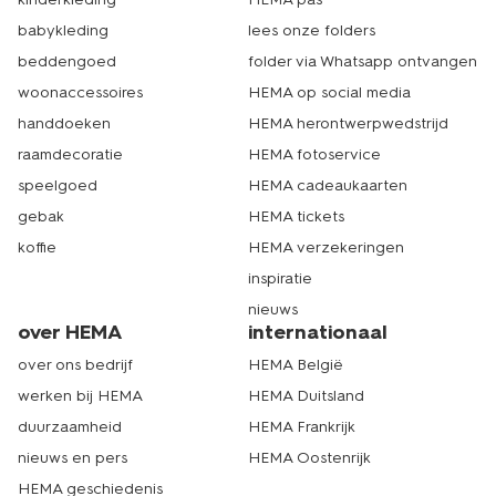
makkelijk op hema.nl
babykleding
lees onze folders
Heb je jouw favoriete borden gescoord? Veel van onze
beddengoed
folder via Whatsapp ontvangen
series hebben een complete serviesset, zodat je alles
op elkaar af kunt stemmen. Basic, glanzend, of een
woonaccessoires
HEMA op social media
randje reliëf: HEMA heeft voor iedere smaak een
handdoeken
HEMA herontwerpwedstrijd
passend bord. Je bekijkt alles gemakkelijk online, waarbij
raamdecoratie
HEMA fotoservice
je filtert op soort bord, serie, materiaal, kleur en prijs.
Binnen een paar muisklikken heb je jouw bestelling snel in
speelgoed
HEMA cadeaukaarten
huis. Neem je toch liever een kijkje in één van onze
gebak
HEMA tickets
filialen? Dat kan natuurlijk ook. Met ruim 500 winkels is er
altijd wel een HEMA bij jou in de buurt. Echt HEMA.
koffie
HEMA verzekeringen
inspiratie
nieuws
over HEMA
internationaal
over ons bedrijf
HEMA België
werken bij HEMA
HEMA Duitsland
duurzaamheid
HEMA Frankrijk
nieuws en pers
HEMA Oostenrijk
HEMA geschiedenis