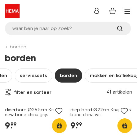
inloggen
waar ben je naar op zoek?
borden
borden
len
serviessets
borden
mokken en koffiekop
41 artikelen
filter en sorteer
2+1 gratis
2+1 gratis
dinerbord Ø26.5cm Knap
diep bord Ø22cm Knap new
new bone china grijs
bone china wit
9
.
9
.
99
99