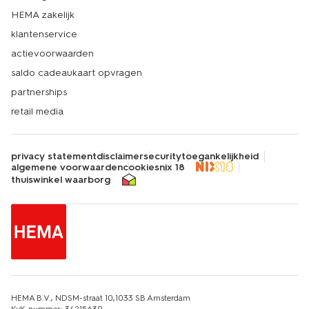
HEMA zakelijk
klantenservice
actievoorwaarden
saldo cadeaukaart opvragen
partnerships
retail media
privacy statement
disclaimer
security
toegankelijkheid
algemene voorwaarden
cookies
nix 18
thuiswinkel waarborg
HEMA B.V., NDSM-straat 10,1033 SB Amsterdam
KvK-nummer: 34215639