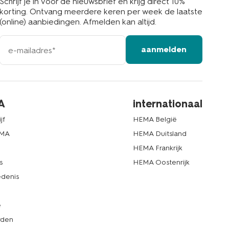
Schrijf je in voor de nieuwsbrief en krijg direct 10%
korting. Ontvang meerdere keren per week de laatste
(online) aanbiedingen. Afmelden kan altijd.
e-
aanmelden
mailadres
A
internationaal
jf
HEMA België
EMA
HEMA Duitsland
d
HEMA Frankrijk
s
HEMA Oostenrijk
denis
e
rden