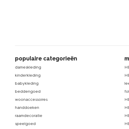
populaire categorieën
m
dameskleding
H
kinderkleding
H
babykleding
le
beddengoed
fo
woonaccessoires
HE
handdoeken
HE
raamdecoratie
HE
speelgoed
HE