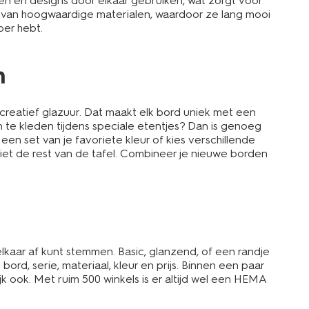
aten en designs door elkaar gebruiken, wat zorgt voor
kt van hoogwaardige materialen, waardoor ze lang mooi
oer hebt.
n
creatief glazuur. Dat maakt elk bord uniek met een
an te kleden tijdens speciale etentjes? Dan is genoeg
een set van je favoriete kleur of kies verschillende
iet de rest van de tafel. Combineer je nieuwe borden
kaar af kunt stemmen. Basic, glanzend, of een randje
bord, serie, materiaal, kleur en prijs. Binnen een paar
lijk ook. Met ruim 500 winkels is er altijd wel een HEMA