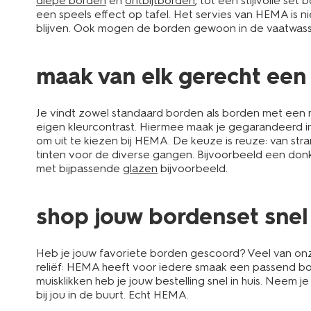
diepe borden
en
ontbijtborden
, tot een stijlvolle s
een speels effect op tafel. Het servies van HEMA is n
blijven. Ook mogen de borden gewoon in de vaatwasser
maak van elk gerecht een
Je vindt zowel standaard borden als borden met een mo
eigen kleurcontrast. Hiermee maak je gegarandeerd indr
om uit te kiezen bij HEMA. De keuze is reuze: van str
tinten voor de diverse gangen. Bijvoorbeeld een donk
met bijpassende
glazen
bijvoorbeeld.
shop jouw bordenset snel
Heb je jouw favoriete borden gescoord? Veel van onze
reliëf: HEMA heeft voor iedere smaak een passend bord. J
muisklikken heb je jouw bestelling snel in huis. Neem je
bij jou in de buurt. Echt HEMA.