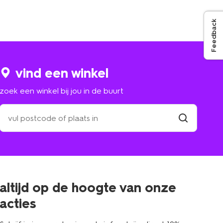
Feedback
vind een winkel
zoek een winkel bij jou in de buurt
zoek
een
winkel
vind
winkel
bij
jou
in
de
buurt
altijd op de hoogte van onze
acties