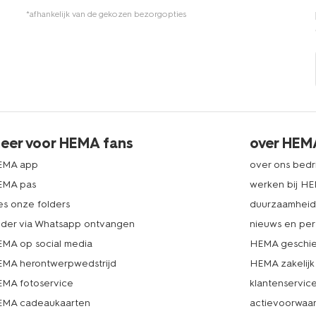
*afhankelijk van de gekozen bezorgopties
eer voor HEMA fans
over HEM
EMA app
over ons bedri
EMA pas
werken bij H
es onze folders
duurzaamhei
lder via Whatsapp ontvangen
nieuws en per
MA op social media
HEMA geschie
MA herontwerpwedstrijd
HEMA zakelijk
MA fotoservice
klantenservic
MA cadeaukaarten
actievoorwaa