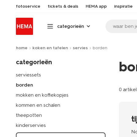
fotoservice
tickets & deals
HEMA app
inspiratie
waar ben j
categorieën
home
koken en tafelen
servies
borden
categorieën
bo
serviessets
borden
0 artike
mokken en koffiekopjes
kommen en schalen
theepotten
t
kinderservies
No