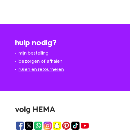
hulp nodig?
mijn bestelling
bezorgen of afhalen
ruilen en retourneren
volg HEMA