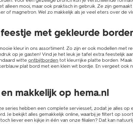
et borden. Voor een gezellige brunch kun je verschillende form
iet alleen mooi, maar ook praktisch in gebruik. Ze zijn gemaa
 of magnetron. Wel zo makkelijk als je veel eters over de vl
 feestje met gekleurde borde
oie kleur in ons assortiment. Zo zijn er ook modellen met re
uk op je gasten! Vind je het leuk je tafel extra feestelijk a
andaard witte
ontbijtborden
tot kleurrijke platte borden. Maak 
erblauw plat bord met een klein wit bordje. En vergeet ook n
 en makkelijk op hema.nl
 series hebben een complete serviesset, zodat je alles op el
e bekijkt alles gemakkelijk online, waarbij je filtert op soort 
 toch liever een kijkje in één van onze filialen? Dat kan natuur