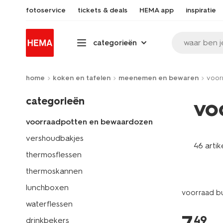
fotoservice
tickets & deals
HEMA app
inspiratie
waar ben j
categorieën
home
koken en tafelen
meenemen en bewaren
voor
categorieën
vo
voorraadpotten en bewaardozen
vershoudbakjes
46 artik
thermosflessen
thermoskannen
lunchboxen
voorraad bu
waterflessen
49
drinkbekers