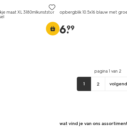
je maat XL 3180mlkunststof
opbergblik 10.5x16 blauw met gro
el
6
.
99
pagina 1 van 2
1
volgen
2
vo
pa
wat vind je van ons assortimen