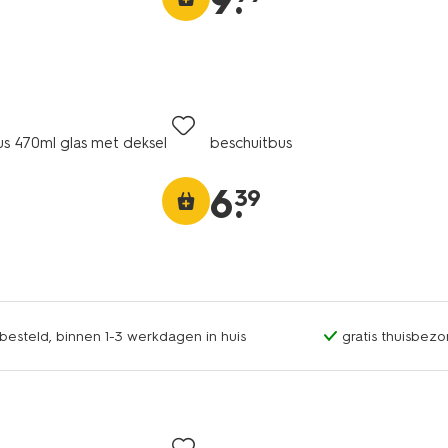
9
.
s 470ml glas met deksel
beschuitbus
6
.
39
esteld, binnen 1-3 werkdagen in huis
gratis thuisbezo