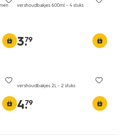
emen
vershoudbakjes 600ml - 4 stuks
3
.
79
vershoudbakjes 2L - 2 stuks
4
.
79