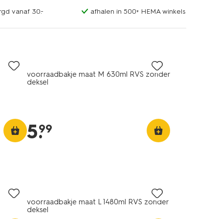
rgd vanaf 30.-
afhalen in 500+ HEMA winkels
voorraadbakje maat M 630ml RVS zonder
deksel
d
5
.
99
voorraadbakje maat L 1480ml RVS zonder
deksel