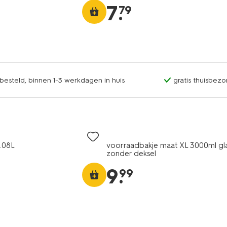
7
.
79
esteld, binnen 1-3 werkdagen in huis
gratis thuisbezo
.08L
voorraadbakje maat XL 3000ml gl
zonder deksel
9
.
99