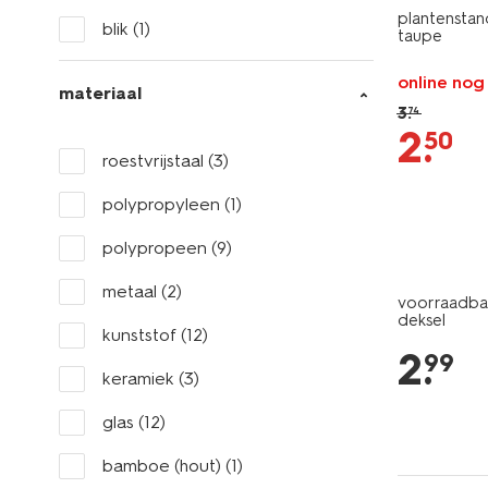
plantenstan
blik
(1)
taupe
online nog
materiaal
3
.
74
2
.
50
roestvrijstaal
(3)
polypropyleen
(1)
polypropeen
(9)
metaal
(2)
voorraadbak
deksel
kunststof
(12)
2
.
99
keramiek
(3)
glas
(12)
bamboe (hout)
(1)