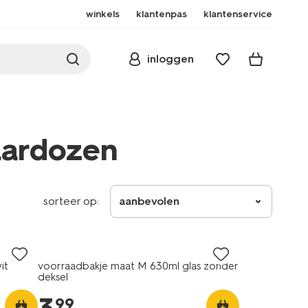
winkels
klantenpas
klantenservice
inloggen
aardozen
sorteer op:
aanbevolen
it
voorraadbakje maat M 630ml glas zonder
deksel
99