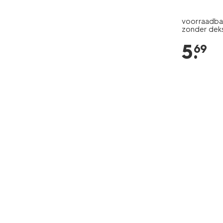
voorraadbak
zonder deks
5
.
69