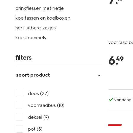
7
.
drinkflessen met rietje
koeltassen en koelboxen
hersluitbare zakjes
koektrommels
voorraad bu
6
.
filters
49
soort product
doos
(27)
vandaag b
voorraadbus
(10)
deksel
(9)
sale
pot
(5)