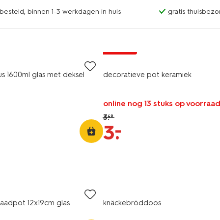
esteld, binnen 1-3 werkdagen in huis
gratis thuisbezo
korting
s 1600ml glas met deksel
decoratieve pot keramiek
online nog 13 stuks op voorraa
3
.
49
–
3
.
rraadpot 12x19cm glas
knäckebröddoos