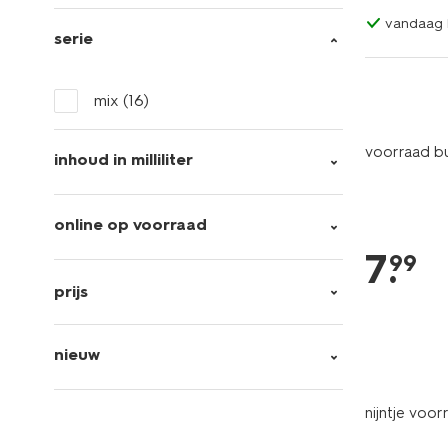
vandaag b
serie
mix
(16)
voorraad bu
inhoud in milliliter
online op voorraad
7
.
99
prijs
nieuw
nijntje voo