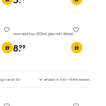
3
.
voorraad bus 2100ml glas met deksel
8
.
99
rgd vanaf 30.-
afhalen in 500+ HEMA winkels