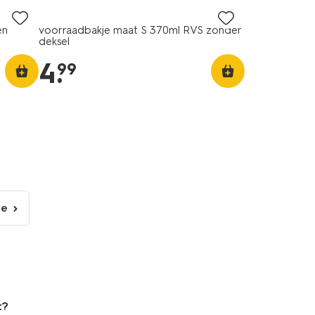
en
voorraadbakje maat S 370ml RVS zonder
deksel
4
.
99
de
lgende
gina
t?