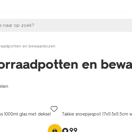
e naar op zoek?
raadpotten en bewaardozen
orraadpotten en bew
elen
s 1000ml glas met deksel
Takkie snoepjespot 17x11.5x11.5cm w
99