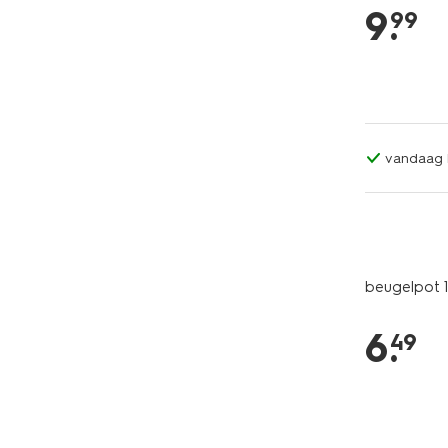
9
.
99
vandaag b
beugelpot 1
6
.
49