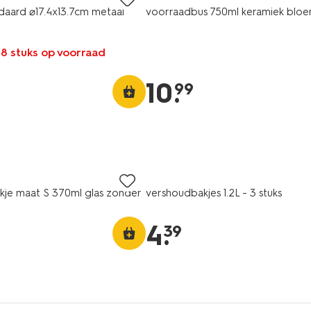
daard ⌀17.4x13.7cm metaal
voorraadbus 750ml keramiek blo
 8 stuks op voorraad
10
.
99
je maat S 370ml glas zonder
vershoudbakjes 1.2L - 3 stuks
4
.
39