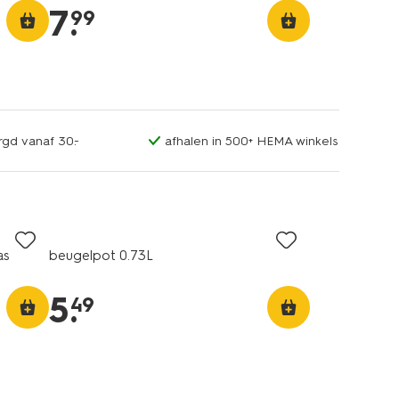
7
.
99
rgd vanaf 30.-
afhalen in 500+ HEMA winkels
as
beugelpot 0.73L
5
.
49