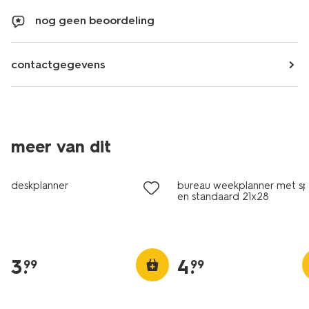
nog geen beoordeling
contactgegevens
meer van dit
deskplanner
bureau weekplanner met spi
en standaard 21x28
3
.
4
.
99
99