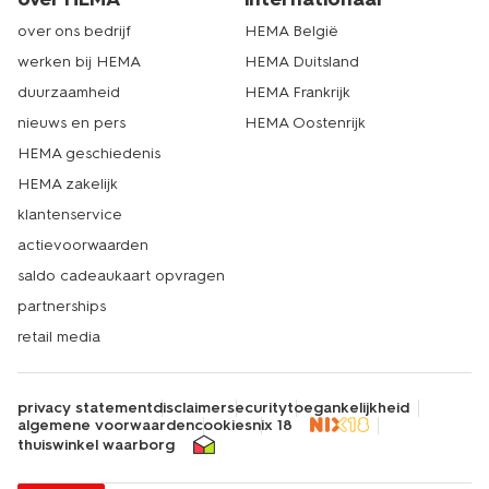
over ons bedrijf
HEMA België
werken bij HEMA
HEMA Duitsland
duurzaamheid
HEMA Frankrijk
nieuws en pers
HEMA Oostenrijk
HEMA geschiedenis
HEMA zakelijk
klantenservice
actievoorwaarden
saldo cadeaukaart opvragen
partnerships
retail media
privacy statement
disclaimer
security
toegankelijkheid
algemene voorwaarden
cookies
nix 18
thuiswinkel waarborg