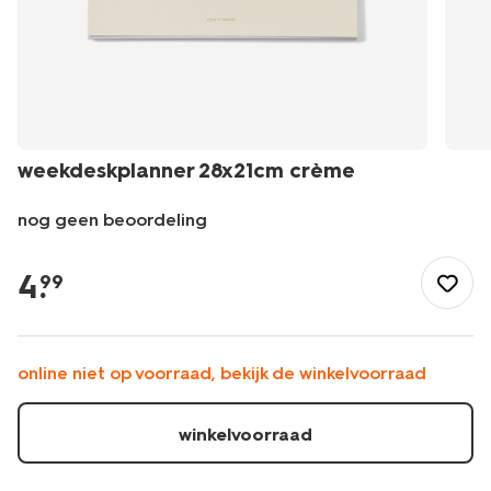
weekdeskplanner 28x21cm crème
nog geen beoordeling
/school-
kantoor/agendas/planners/weekdeskplanner-
4
.
99
28x21cm-
creme-
14103700.html
online niet op voorraad, bekijk de winkelvoorraad
winkelvoorraad