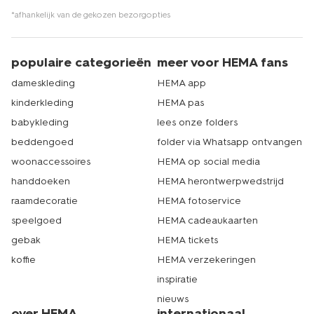
*afhankelijk van de gekozen bezorgopties
populaire categorieën
meer voor HEMA fans
dameskleding
HEMA app
kinderkleding
HEMA pas
babykleding
lees onze folders
beddengoed
folder via Whatsapp ontvangen
woonaccessoires
HEMA op social media
handdoeken
HEMA herontwerpwedstrijd
raamdecoratie
HEMA fotoservice
speelgoed
HEMA cadeaukaarten
gebak
HEMA tickets
koffie
HEMA verzekeringen
inspiratie
nieuws
over HEMA
internationaal