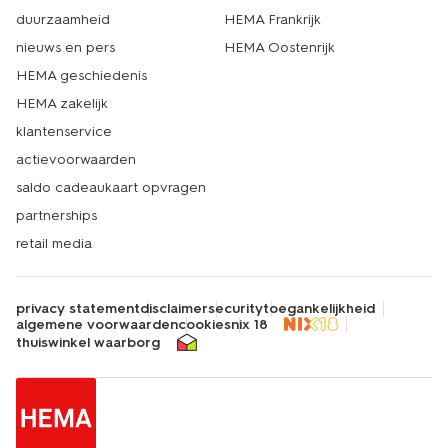
duurzaamheid
HEMA Frankrijk
nieuws en pers
HEMA Oostenrijk
HEMA geschiedenis
HEMA zakelijk
klantenservice
actievoorwaarden
saldo cadeaukaart opvragen
partnerships
retail media
privacy statement
disclaimer
security
toegankelijkheid
algemene voorwaarden
cookies
nix 18
thuiswinkel waarborg