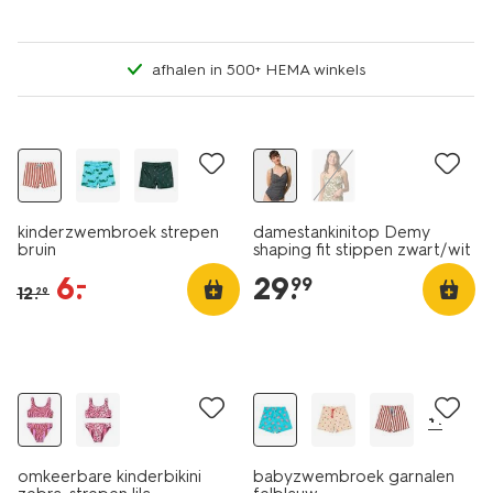
afhalen in 500+ HEMA winkels
sale
kinderzwembroek strepen
damestankinitop Demy
bruin
shaping fit stippen zwart/wit
6
.
29
.
–
99
12
.
29
sale
+1
omkeerbare kinderbikini
babyzwembroek garnalen