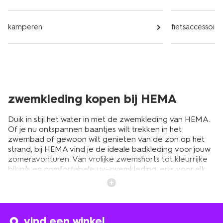
kamperen
fietsaccessoire
zwemkleding kopen bij HEMA
Duik in stijl het water in met de zwemkleding van HEMA.
Of je nu ontspannen baantjes wilt trekken in het
zwembad of gewoon wilt genieten van de zon op het
strand, bij HEMA vind je de ideale badkleding voor jouw
zomeravonturen. Van vrolijke zwemshorts tot kleurrijke
bikini's en comfortabele uv-zwemkleding, er is voor elk
wat wils.
vrolijke badkleding voor de hele
vind een winkel