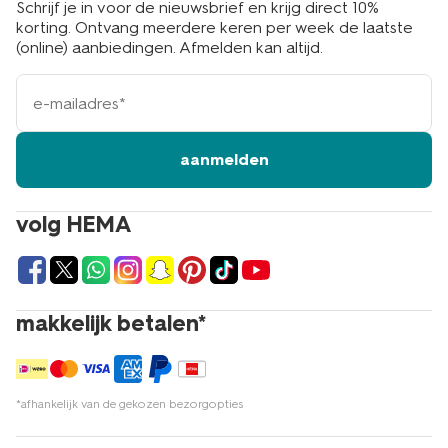
hema.nl. We zorgen ervoor dat het snel bij je
Schrijf je in voor de nieuwsbrief en krijg direct 10%
thuisbezorgd wordt. Wil je toch liever de producten
korting. Ontvang meerdere keren per week de laatste
eerst in het echt zien voordat je ze koopt? Kom dan
(online) aanbiedingen. Afmelden kan altijd.
naar een van onze HEMA-winkels. Met meer dan 500
e-
HEMA-winkels is er altijd wel eentje bij jou in de buurt.
mailadres
Echt HEMA.
aanmelden
volg HEMA
makkelijk betalen*
*afhankelijk van de gekozen bezorgopties