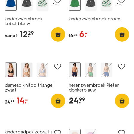
+6
+6
kinderzwembroek
kinderzwembroek groen
kobaltblauw
12
.
6
.
–
29
vanaf
14
.
29
korting
damesbikinitop triangel
herenzwembroek Pieter
zwart
donkerblauw
14
.
24
.
–
99
24
.
49
korting
kinderbadpak zebra lila