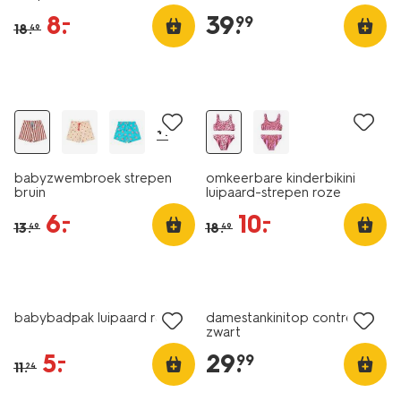
8
.
39
.
–
99
18
.
49
korting
sale
+1
babyzwembroek strepen
omkeerbare kinderbikini
bruin
luipaard-strepen roze
6
.
10
.
–
–
13
.
18
.
49
49
sale
babybadpak luipaard roze
damestankinitop control
zwart
5
.
29
.
–
99
11
.
24