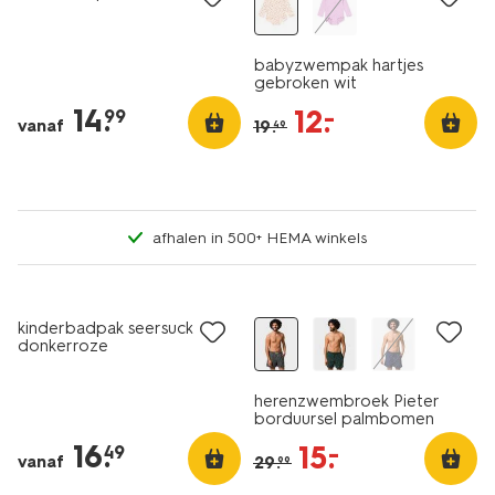
babyzwempak hartjes
gebroken wit
14
.
12
.
–
99
vanaf
19
.
49
afhalen in 500+ HEMA winkels
sale
kinderbadpak seersucker
donkerroze
herenzwembroek Pieter
borduursel palmbomen
antraciet
16
.
15
.
–
49
vanaf
29
.
99