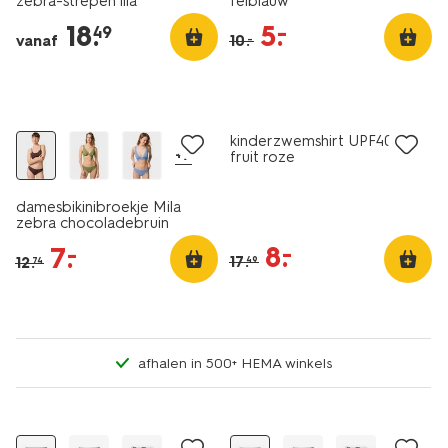
zebra-strepen lila
felblauw
18
.
5
.
–
49
vanaf
10
.
–
sale
sale
kinderzwemshirt UPF40+
+7
fruit roze
damesbikinibroekje Mila
zebra chocoladebruin
8
.
–
7
.
–
17
.
12
.
49
74
afhalen in 500+ HEMA winkels
sale