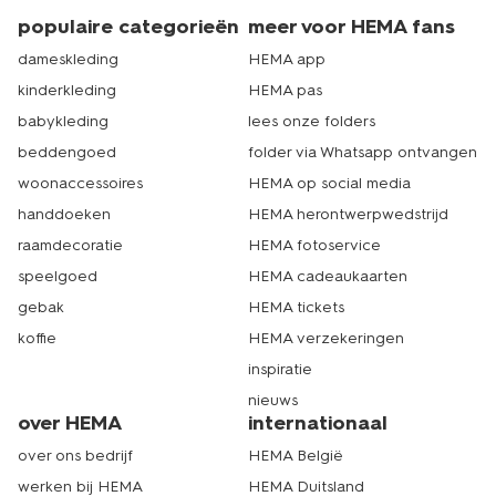
populaire categorieën
meer voor HEMA fans
dameskleding
HEMA app
kinderkleding
HEMA pas
babykleding
lees onze folders
beddengoed
folder via Whatsapp ontvangen
woonaccessoires
HEMA op social media
handdoeken
HEMA herontwerpwedstrijd
raamdecoratie
HEMA fotoservice
speelgoed
HEMA cadeaukaarten
gebak
HEMA tickets
koffie
HEMA verzekeringen
inspiratie
nieuws
over HEMA
internationaal
over ons bedrijf
HEMA België
werken bij HEMA
HEMA Duitsland