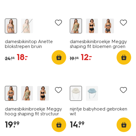
korting
korting
damesbikinitop Anette
damesbikinibroekje Meggy
blokstrepen bruin
shaping fit bloemen groen
18
.
12
.
–
–
24
.
19
.
99
99
damesbikinibroekje Meggy
nijntje babyhoed gebroken
hoog shaping fit structuur
wit
zwart/wit
19
.
14
.
99
99